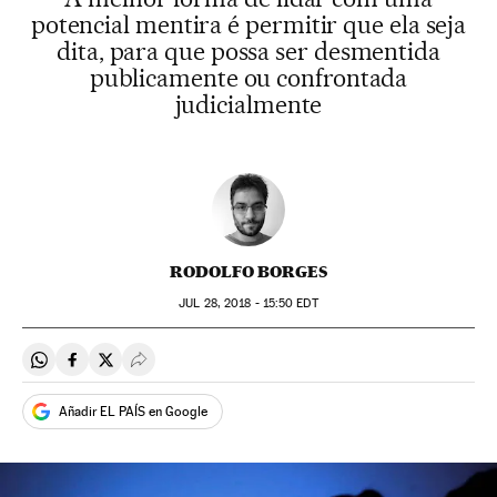
potencial mentira é permitir que ela seja
dita, para que possa ser desmentida
publicamente ou confrontada
judicialmente
RODOLFO BORGES
JUL
28, 2018 - 15:50
EDT
Compartir en Whatsapp
Compartir en Facebook
Compartir en Twitter
Desplegar Redes Sociales
Añadir EL PAÍS en Google