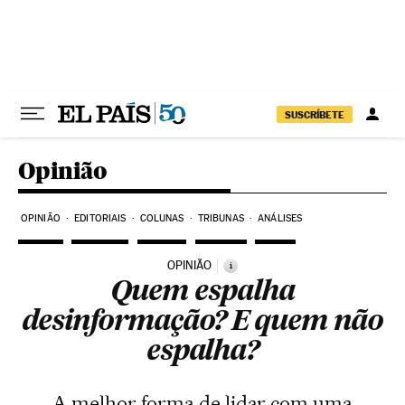
Pular para o conteúdo
SUSCRÍBETE
Opinião
OPINIÃO
EDITORIAIS
COLUNAS
TRIBUNAS
ANÁLISES
OPINIÃO
i
Quem espalha
desinformação? E quem não
espalha?
A melhor forma de lidar com uma