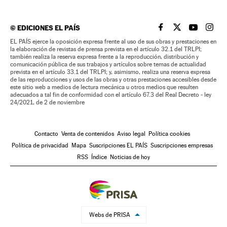
©
EDICIONES EL PAÍS
EL PAÍS BRASIL EN
EL PAÍS BRASI
EL PAÍS B
EL PA
EL PAÍS ejerce la oposición expresa frente al uso de sus obras y prestaciones en
la elaboración de revistas de prensa prevista en el artículo 32.1 del TRLPI;
también realiza la reserva expresa frente a la reproducción, distribución y
comunicación pública de sus trabajos y artículos sobre temas de actualidad
prevista en el artículo 33.1 del TRLPI; y, asimismo, realiza una reserva expresa
de las reproducciones y usos de las obras y otras prestaciones accesibles desde
este sitio web a medios de lectura mecánica u otros medios que resulten
adecuados a tal fin de conformidad con el artículo 67.3 del Real Decreto - ley
24/2021, de 2 de noviembre
Contacto
Venta de contenidos
Aviso legal
Política cookies
Política de privacidad
Mapa
Suscripciones EL PAÍS
Suscripciones empresas
RSS
Índice
Noticias de hoy
Webs de PRISA