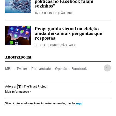
políticas no Facebook falam
sozinhos”
TALITA BEDINELLI
| SÃO PAULO
Propaganda virtual na eleição
ainda deixa mais perguntas que
respostas
RODOLFO BORGES
| SÃO PAULO
ARQUIVADO EM
MBL
Twitter
Pós-verdade
Opinião
Facebook
Youtube
Redes sociais
Opinião pública
Movimentos sociais
Brasil
América do Sul
Adere a
Mais informações
América Latina
Empresas
América
Economia
Sociedade
Fake news
Internet
Telecomunicações
aquí
Si está interesado en licenciar este contenido, pinche
Comunicações
Fake news
Manipulação informativa