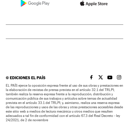
©
EDICIONES EL PAÍS
EL PAÍS BRASIL EN
EL PAÍS BRASI
EL PAÍS B
EL PA
EL PAÍS ejerce la oposición expresa frente al uso de sus obras y prestaciones en
la elaboración de revistas de prensa prevista en el artículo 32.1 del TRLPI;
también realiza la reserva expresa frente a la reproducción, distribución y
comunicación pública de sus trabajos y artículos sobre temas de actualidad
prevista en el artículo 33.1 del TRLPI; y, asimismo, realiza una reserva expresa
de las reproducciones y usos de las obras y otras prestaciones accesibles desde
este sitio web a medios de lectura mecánica u otros medios que resulten
adecuados a tal fin de conformidad con el artículo 67.3 del Real Decreto - ley
24/2021, de 2 de noviembre