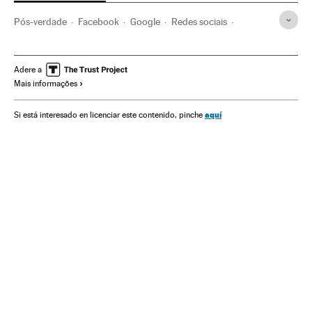
Pós-verdade
Facebook
Google
Redes sociais
Motores pesquisa
Alphabet
Opinião pública
Jornalismo
Internet
Empresas
Telecomunicações
Adere a
Mais informações
Economia
Meios comunicação
Comunicações
Sociedade
Comunicação
aquí
Si está interesado en licenciar este contenido, pinche