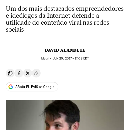
Um dos mais destacados empreendedores
e ideólogos da Internet defende a
utilidade do conteúdo viral nas redes
sociais
DAVID ALANDETE
Madri -
JUN
20, 2017 - 17:08
EDT
Compartir en Whatsapp
Compartir en Facebook
Compartir en Twitter
Desplegar Redes Sociales
Añadir EL PAÍS en Google