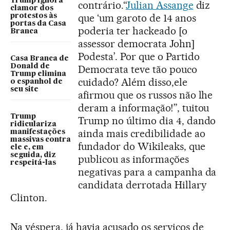
Trump ignora
contrário.“
Julian Assange
diz
clamor dos
que ‘um garoto de 14 anos
protestos às
portas da Casa
poderia ter hackeado [o
Branca
assessor democrata John]
Podesta’. Por que o Partido
Casa Branca de
Donald de
Democrata teve tão pouco
Trump elimina
cuidado? Além disso,ele
o espanhol de
seu site
afirmou que os russos não lhe
deram a informação!”, tuitou
Trump
Trump no último dia 4, dando
ridiculariza
ainda mais credibilidade ao
manifestações
massivas contra
fundador do Wikileaks, que
ele e, em
seguida, diz
publicou as informações
respeitá-las
negativas para a campanha da
candidata derrotada Hillary
Clinton.
Na véspera, já havia acusado os serviços de