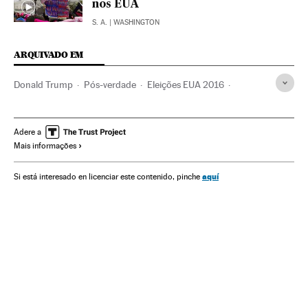
nos EUA
S. A.
| WASHINGTON
ARQUIVADO EM
Donald Trump
Pós-verdade
Eleições EUA 2016
Eleições EUA
Estados Unidos
Eleições presidenciais
Opinião pública
América do Norte
Eleições
América
Adere a
Mais informações
Política
Sociedade
aquí
Si está interesado en licenciar este contenido, pinche