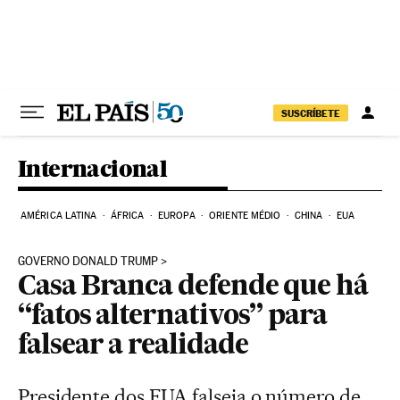
Pular para o conteúdo
SUSCRÍBETE
Internacional
AMÉRICA LATINA
ÁFRICA
EUROPA
ORIENTE MÉDIO
CHINA
EUA
GOVERNO DONALD TRUMP
Casa Branca defende que há
“fatos alternativos” para
falsear a realidade
Presidente dos EUA falseia o número de