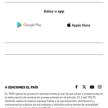
Baixe o app
©
EDICIONES EL PAÍS
EL PAÍS BRASIL EN
EL PAÍS BRASI
EL PAÍS B
EL PA
EL PAÍS ejerce la oposición expresa frente al uso de sus obras y prestaciones en
la elaboración de revistas de prensa prevista en el artículo 32.1 del TRLPI;
también realiza la reserva expresa frente a la reproducción, distribución y
comunicación pública de sus trabajos y artículos sobre temas de actualidad