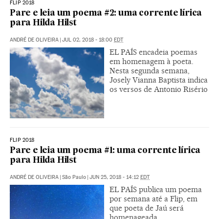
FLIP 2018
Pare e leia um poema #2: uma corrente lírica
para Hilda Hilst
ANDRÉ DE OLIVEIRA
|
JUL 02, 2018 - 18:00
EDT
EL PAÍS encadeia poemas
em homenagem à poeta.
Nesta segunda semana,
Josely Vianna Baptista indica
os versos de Antonio Risério
FLIP 2018
Pare e leia um poema #1: uma corrente lírica
para Hilda Hilst
ANDRÉ DE OLIVEIRA
|
São Paulo
|
JUN 25, 2018 - 14:12
EDT
EL PAÍS publica um poema
por semana até a Flip, em
que poeta de Jaú será
homenageada