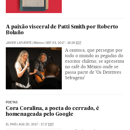
A paixão visceral de Patti Smith por Roberto
Bolaño
JAVIER LAFUENTE
|
México
|
SEP 03, 2017 - 16:28
EDT
A cantora, que persegue por
todo o mundo as pegadas do
escritor chileno, se apresenta
no café do México onde se
passa parte de 'Os Detetives
Selvagens'
POETAS
Cora Coralina, a poeta do cerrado, é
homenageada pelo Google
EL PAÍS
|
AUG 20, 2017 - 17:17
EDT