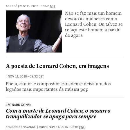
XICO SÁ
|
NOV 11, 2016 - 15:02
EST
Não se faz mais um homem
devoto às mulheres como
Leonard Cohen. Ou talvez se
refaça este homem a partir
de agora
A poesia de Leonard Cohen, em imagens
|
NOV 11, 2016 - 09:32
EST
Poeta, cantor e compositor canadense deixa um dos
legados mais importantes da música pop
LEONARD COHEN
Com a morte de Leonard Cohen, o sussurro
tranquilizador se apaga para sempre
FERNANDO NAVARRO
|
Madri
|
NOV 11, 2016 - 08:51
EST