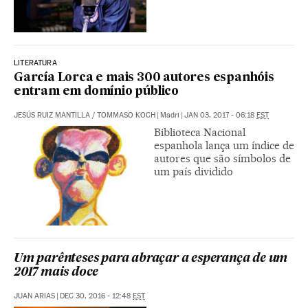
LITERATURA
García Lorca e mais 300 autores espanhóis
entram em domínio público
JESÚS RUIZ MANTILLA
/
TOMMASO KOCH
|
Madri
|
JAN 03, 2017 - 06:18
EST
Biblioteca Nacional
espanhola lança um índice de
autores que são símbolos de
um país dividido
Um parênteses para abraçar a esperança de um
2017 mais doce
JUAN ARIAS
|
DEC 30, 2016 - 12:48
EST