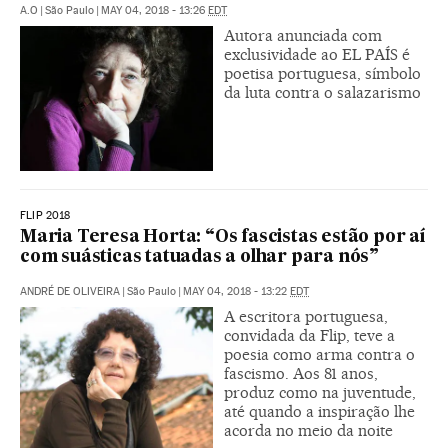
A.O
|
São Paulo
|
MAY 04, 2018 - 13:26
EDT
Autora anunciada com
exclusividade ao EL PAÍS é
poetisa portuguesa, símbolo
da luta contra o salazarismo
FLIP 2018
Maria Teresa Horta: “Os fascistas estão por aí
com suásticas tatuadas a olhar para nós”
ANDRÉ DE OLIVEIRA
|
São Paulo
|
MAY 04, 2018 - 13:22
EDT
A escritora portuguesa,
convidada da Flip, teve a
poesia como arma contra o
fascismo. Aos 81 anos,
produz como na juventude,
até quando a inspiração lhe
acorda no meio da noite