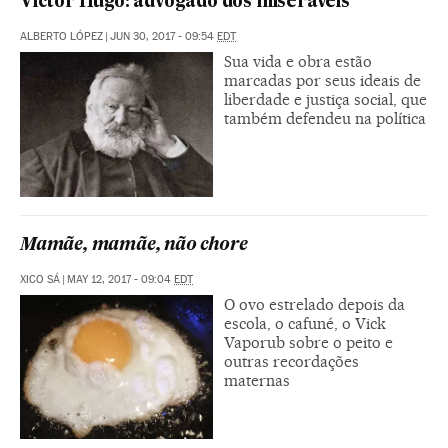
Victor Hugo: advogado dos miseráveis
ALBERTO LÓPEZ
|
JUN 30, 2017 - 09:54
EDT
Sua vida e obra estão
marcadas por seus ideais de
liberdade e justiça social, que
também defendeu na política
Mamãe, mamãe, não chore
XICO SÁ
|
MAY 12, 2017 - 09:04
EDT
O ovo estrelado depois da
escola, o cafuné, o Vick
Vaporub sobre o peito e
outras recordações
maternas