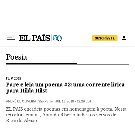
Pular para o conteúdo
SUSCRÍBETE
Poesia
FLIP 2018
Pare e leia um poema #3: uma corrente lírica
para Hilda Hilst
ANDRÉ DE OLIVEIRA
|
São Paulo
|
JUL 11, 2018 - 12:29
EDT
EL PAÍS encadeia poemas em homenagem à poeta. Nesta
terceira semana, Antonio Risério indica os versos de
Ricardo Aleixo