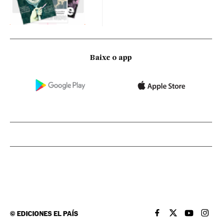
Baixe o app
©
EDICIONES EL PAÍS
EL PAÍS BRASIL EN
EL PAÍS BRASI
EL PAÍS B
EL PA