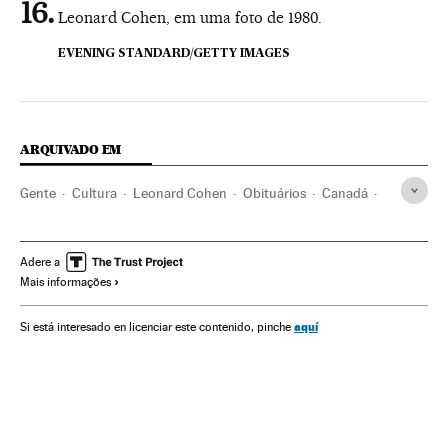
Leonard Cohen, em uma foto de 1980.
EVENING STANDARD/GETTY IMAGES
ARQUIVADO EM
Gente
Cultura
Leonard Cohen
Obituários
Canadá
Luto
Artistas
Poesia
Literatura
América do Norte
Acontecimentos
América
Sociedade
Adere a
Mais informações
aquí
Si está interesado en licenciar este contenido, pinche