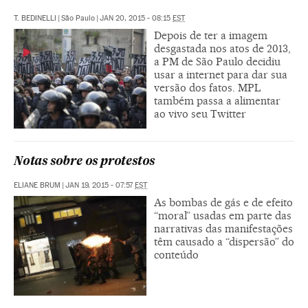
T. BEDINELLI
|
São Paulo
|
JAN 20, 2015 - 08:15
EST
Depois de ter a imagem
desgastada nos atos de 2013,
a PM de São Paulo decidiu
usar a internet para dar sua
versão dos fatos. MPL
também passa a alimentar
ao vivo seu Twitter
Notas sobre os protestos
ELIANE BRUM
|
JAN 19, 2015 - 07:57
EST
As bombas de gás e de efeito
“moral” usadas em parte das
narrativas das manifestações
têm causado a “dispersão” do
conteúdo