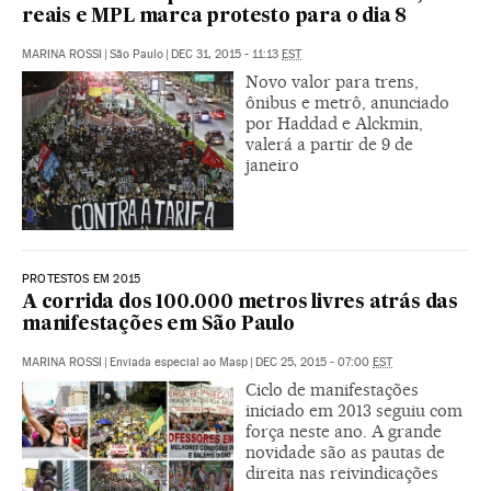
reais e MPL marca protesto para o dia 8
MARINA ROSSI
|
São Paulo
|
DEC 31, 2015 - 11:13
EST
Novo valor para trens,
ônibus e metrô, anunciado
por Haddad e Alckmin,
valerá a partir de 9 de
janeiro
PROTESTOS EM 2015
A corrida dos 100.000 metros livres atrás das
manifestações em São Paulo
MARINA ROSSI
|
Enviada especial ao Masp
|
DEC 25, 2015 - 07:00
EST
Ciclo de manifestações
iniciado em 2013 seguiu com
força neste ano. A grande
novidade são as pautas de
direita nas reivindicações