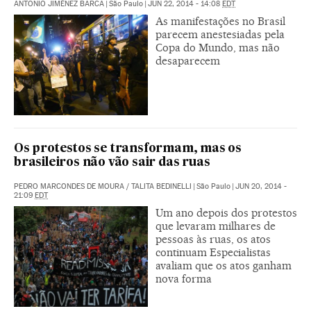
ANTONIO JIMÉNEZ BARCA
|
São Paulo
|
JUN 22, 2014 - 14:08
EDT
As manifestações no Brasil
parecem anestesiadas pela
Copa do Mundo, mas não
desaparecem
Os protestos se transformam, mas os
brasileiros não vão sair das ruas
PEDRO MARCONDES DE MOURA
/
TALITA BEDINELLI
|
São Paulo
|
JUN 20, 2014 -
21:09
EDT
Um ano depois dos protestos
que levaram milhares de
pessoas às ruas, os atos
continuam Especialistas
avaliam que os atos ganham
nova forma