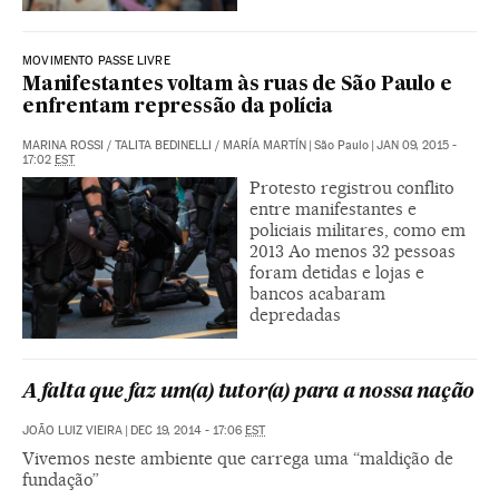
MOVIMENTO PASSE LIVRE
Manifestantes voltam às ruas de São Paulo e
enfrentam repressão da polícia
MARINA ROSSI
/
TALITA BEDINELLI
/
MARÍA MARTÍN
|
São Paulo
|
JAN 09, 2015 -
17:02
EST
Protesto registrou conflito
entre manifestantes e
policiais militares, como em
2013 Ao menos 32 pessoas
foram detidas e lojas e
bancos acabaram
depredadas
A falta que faz um(a) tutor(a) para a nossa nação
JOÃO LUIZ VIEIRA
|
DEC 19, 2014 - 17:06
EST
Vivemos neste ambiente que carrega uma “maldição de
fundação”