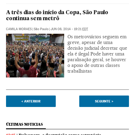
A três dias do início da Copa, São Paulo
continua sem metrô
CAMILA MORAES
|
São Paulo
|
JUN 08, 2014 - 19:21
EDT
Os metroviários seguem em
greve, apesar de uma
decisão judicial decretar que
ela é ilegal Pode haver uma
paralisação geral, se houver
o apoio de outras classes
trabalhistas
<
ANTERIOR
SEGUINTE
>
ÚLTIMAS NOTICIAS