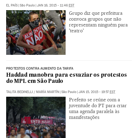
EL PAÍS
|
São Paulo
|
JAN 16, 2015 - 11:46
EST
Grupo diz que prefeitura
convoca grupos que não
representam ninguém para
'teatro'
PROTESTOS CONTRA AUMENTO DA TARIFA
Haddad manobra para esvaziar os protestos
do MPL em São Paulo
TALITA BEDINELLI
/
MARÍA MARTÍN
|
São Paulo
|
JAN 15, 2015 - 19:57
EST
Prefeito se reúne com a
juventude do PT para criar
uma agenda paralela às
manifestações