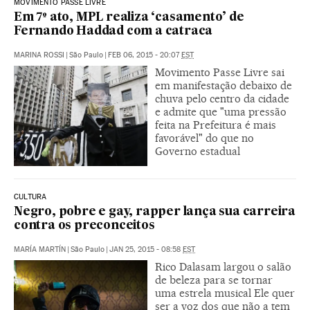
MOVIMENTO PASSE LIVRE
Em 7º ato, MPL realiza ‘casamento’ de
Fernando Haddad com a catraca
MARINA ROSSI
|
São Paulo
|
FEB 06, 2015 - 20:07
EST
Movimento Passe Livre sai
em manifestação debaixo de
chuva pelo centro da cidade
e admite que "uma pressão
feita na Prefeitura é mais
favorável" do que no
Governo estadual
CULTURA
Negro, pobre e gay, rapper lança sua carreira
contra os preconceitos
MARÍA MARTÍN
|
São Paulo
|
JAN 25, 2015 - 08:58
EST
Rico Dalasam largou o salão
de beleza para se tornar
uma estrela musical Ele quer
ser a voz dos que não a tem