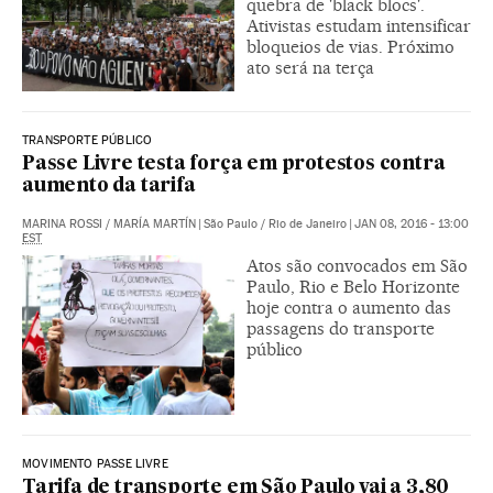
quebra de 'black blocs'.
Ativistas estudam intensificar
bloqueios de vias. Próximo
ato será na terça
TRANSPORTE PÚBLICO
Passe Livre testa força em protestos contra
aumento da tarifa
MARINA ROSSI
/
MARÍA MARTÍN
|
São Paulo / Rio de Janeiro
|
JAN 08, 2016 - 13:00
EST
Atos são convocados em São
Paulo, Rio e Belo Horizonte
hoje contra o aumento das
passagens do transporte
público
MOVIMENTO PASSE LIVRE
Tarifa de transporte em São Paulo vai a 3,80