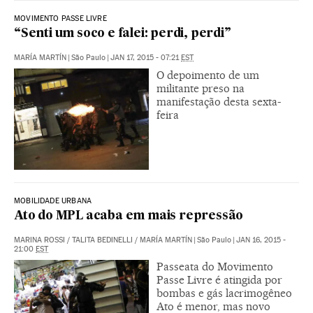
MOVIMENTO PASSE LIVRE
“Senti um soco e falei: perdi, perdi”
MARÍA MARTÍN
|
São Paulo
|
JAN 17, 2015 - 07:21
EST
O depoimento de um
militante preso na
manifestação desta sexta-
feira
MOBILIDADE URBANA
Ato do MPL acaba em mais repressão
MARINA ROSSI
/
TALITA BEDINELLI
/
MARÍA MARTÍN
|
São Paulo
|
JAN 16, 2015 -
21:00
EST
Passeata do Movimento
Passe Livre é atingida por
bombas e gás lacrimogêneo
Ato é menor, mas novo