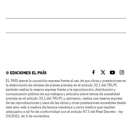
©
EDICIONES EL PAÍS
EL PAÍS BRASIL EN
EL PAÍS BRASI
EL PAÍS B
EL PA
EL PAÍS ejerce la oposición expresa frente al uso de sus obras y prestaciones en
la elaboración de revistas de prensa prevista en el artículo 32.1 del TRLPI;
también realiza la reserva expresa frente a la reproducción, distribución y
comunicación pública de sus trabajos y artículos sobre temas de actualidad
prevista en el artículo 33.1 del TRLPI; y, asimismo, realiza una reserva expresa
de las reproducciones y usos de las obras y otras prestaciones accesibles desde
este sitio web a medios de lectura mecánica u otros medios que resulten
adecuados a tal fin de conformidad con el artículo 67.3 del Real Decreto - ley
24/2021, de 2 de noviembre