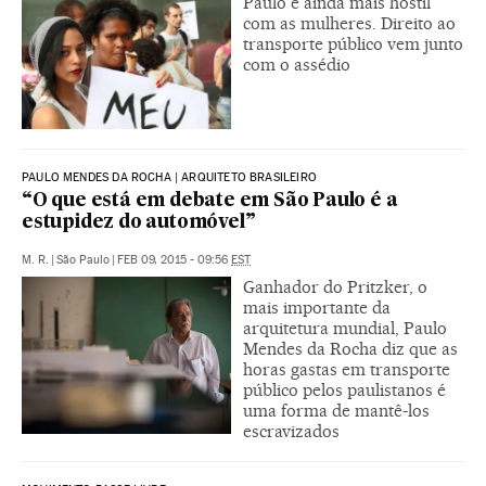
Paulo é ainda mais hostil
com as mulheres. Direito ao
transporte público vem junto
com o assédio
PAULO MENDES DA ROCHA | ARQUITETO BRASILEIRO
“O que está em debate em São Paulo é a
estupidez do automóvel”
M. R.
|
São Paulo
|
FEB 09, 2015 - 09:56
EST
Ganhador do Pritzker, o
mais importante da
arquitetura mundial, Paulo
Mendes da Rocha diz que as
horas gastas em transporte
público pelos paulistanos é
uma forma de mantê-los
escravizados