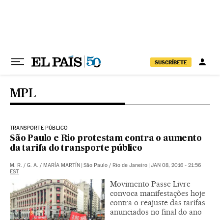
Pular para o conteúdo
SUSCRÍBETE
MPL
TRANSPORTE PÚBLICO
São Paulo e Rio protestam contra o aumento
da tarifa do transporte público
M. R.
/
G. A.
/
MARÍA MARTÍN
|
São Paulo / Rio de Janeiro
|
JAN 08, 2016 - 21:56
EST
Movimento Passe Livre
convoca manifestações hoje
contra o reajuste das tarifas
anunciados no final do ano