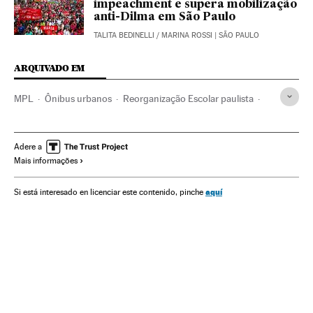
impeachment e supera mobilização
anti-Dilma em São Paulo
TALITA BEDINELLI
/
MARINA ROSSI
| SÃO PAULO
ARQUIVADO EM
MPL
Ônibus urbanos
Reorganização Escolar paulista
Manifestações
Transporte público
Protestos sociais
Financiamento ilegal
Reforma educacional
Indignados
Adere a
Mais informações
Escolas públicas
Geraldo Alckmin
Política educativa
Mal-estar social
Governadores
Movimentos sociais
aquí
Si está interesado en licenciar este contenido, pinche
Transporte urbano
Ensino público
Colégios
Reformas políticas
Brasil
Governos estaduais
América Latina
América do Sul
Administração Estado
Impeachment Dilma Rousseff