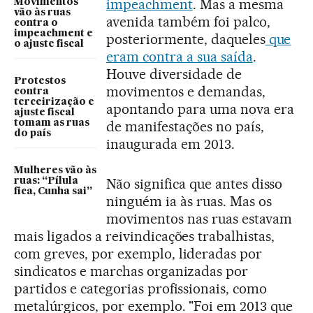
impeachment
. Mas a mesma
Movimentos
vão às ruas
avenida também foi palco,
contra o
impeachment e
posteriormente, daqueles
que
o ajuste fiscal
eram contra a sua saída
.
Houve diversidade de
Protestos
movimentos e demandas,
contra
terceirização e
apontando para uma nova era
ajuste fiscal
tomam as ruas
de manifestações no país,
do país
inaugurada em 2013.
Mulheres vão às
Não significa que antes disso
ruas: “Pílula
fica, Cunha sai”
ninguém ia às ruas. Mas os
movimentos nas ruas estavam
mais ligados a reivindicações trabalhistas,
com greves, por exemplo, lideradas por
sindicatos e marchas organizadas por
partidos e categorias profissionais, como
metalúrgicos, por exemplo. "Foi em 2013 que