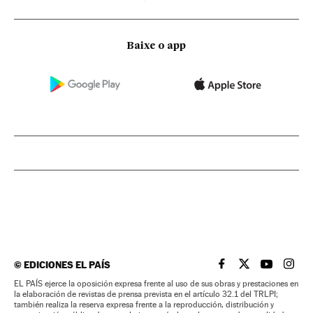
Baixe o app
©
EDICIONES EL PAÍS
EL PAÍS BRASIL EN
EL PAÍS BRASI
EL PAÍS B
EL PA
EL PAÍS ejerce la oposición expresa frente al uso de sus obras y prestaciones en
la elaboración de revistas de prensa prevista en el artículo 32.1 del TRLPI;
también realiza la reserva expresa frente a la reproducción, distribución y