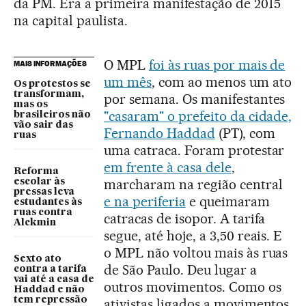
da PM. Era a primeira manifestação de 2015
na capital paulista.
O MPL
foi às ruas por mais de
MAIS INFORMAÇÕES
um mês
, com ao menos um ato
Os protestos se
transformam,
por semana. Os manifestantes
mas os
"casaram" o prefeito da cidade,
brasileiros não
vão sair das
Fernando Haddad
(PT), com
ruas
uma catraca. Foram protestar
em frente à casa dele
,
Reforma
marcharam na região central
escolar às
pressas leva
e na periferia
e queimaram
estudantes às
ruas contra
catracas de isopor. A tarifa
Alckmin
segue, até hoje, a 3,50 reais. E
o MPL não voltou mais às ruas
Sexto ato
de São Paulo. Deu lugar a
contra a tarifa
vai até a casa de
outros movimentos. Como os
Haddad e não
tem repressão
ativistas ligados a movimentos