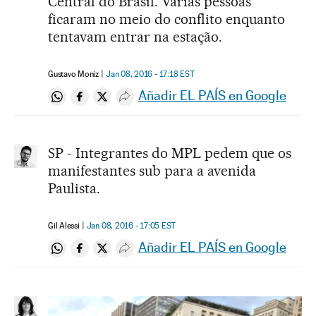
Central do Brasil. Várias pessoas
ficaram no meio do conflito enquanto
tentavam entrar na estação.
Gustavo Moniz
Jan 08, 2016 - 17:18
EST
Añadir EL PAÍS en Google
Compartir en Whatsapp
Compartir en Facebook
Compartir en Twitter
Desplegar Redes Sociales
SP - Integrantes do MPL pedem que os
manifestantes sub para a avenida
Paulista.
Gil Alessi
Jan 08, 2016 - 17:05
EST
Añadir EL PAÍS en Google
Compartir en Whatsapp
Compartir en Facebook
Compartir en Twitter
Desplegar Redes Sociales