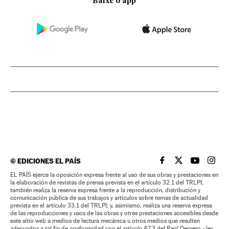
Baixe o app
©
EDICIONES EL PAÍS
EL PAÍS BRASIL EN
EL PAÍS BRASI
EL PAÍS B
EL PA
EL PAÍS ejerce la oposición expresa frente al uso de sus obras y prestaciones en
la elaboración de revistas de prensa prevista en el artículo 32.1 del TRLPI;
también realiza la reserva expresa frente a la reproducción, distribución y
comunicación pública de sus trabajos y artículos sobre temas de actualidad
prevista en el artículo 33.1 del TRLPI; y, asimismo, realiza una reserva expresa
de las reproducciones y usos de las obras y otras prestaciones accesibles desde
este sitio web a medios de lectura mecánica u otros medios que resulten
adecuados a tal fin de conformidad con el artículo 67.3 del Real Decreto - ley