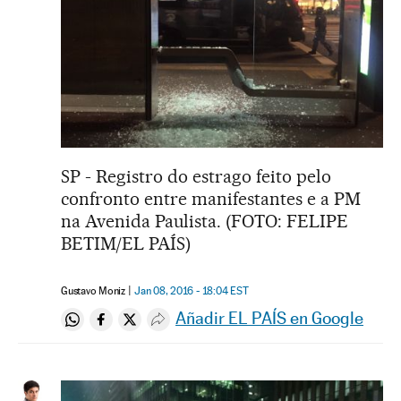
SP - Registro do estrago feito pelo
confronto entre manifestantes e a PM
na Avenida Paulista. (FOTO: FELIPE
BETIM/EL PAÍS)
Gustavo Moniz
Jan 08, 2016 - 18:04
EST
Añadir EL PAÍS en Google
Compartir en Whatsapp
Compartir en Facebook
Compartir en Twitter
Desplegar Redes Sociales