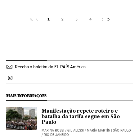
1
2
3
4
Receba o boletim do EL PAÍS América
Politica El País Brasil en Instagram
MAIS INFORMAÇÕES
Manifestação repete roteiro e
batalha da tarifa segue em São
Paulo
MARINA ROSSI
/
GIL ALESSI
/
MARÍA MARTÍN
| SÃO PAULO
/ RIO DE JANEIRO