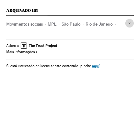
ARQUIVADO EM
Movimentos sociais
MPL
São Paulo
Rio de Janeiro
Manifestações
Atos protesto
Indignados
Estado São Paulo
Estado Rio de Janeiro
Adere a
Mais informações
Transporte público
Transporte urbano
Brasil
Protestos sociais
Ônibus urbanos
Mal-estar social
aquí
Si está interesado en licenciar este contenido, pinche
América do Sul
América Latina
Transporte
América
Problemas sociais
Sociedade