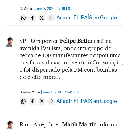
Gil Alessi
Jan 08, 2016 - 17:46
EST
Añadir EL PAÍS en Google
Compartir en Whatsapp
Compartir en Facebook
Compartir en Twitter
Desplegar Redes Sociales
SP - O repórter
Felipe Betim
está na
avenida Paulista, onde um grupo de
cerca de 100 manifestantes ocupou uma
das faixas da via, no sentido Consolação,
e foi dispersado pela PM com bombas
de efeito moral.
Gustavo Moniz
Jan 08, 2016 - 17:45
EST
Añadir EL PAÍS en Google
Compartir en Whatsapp
Compartir en Facebook
Compartir en Twitter
Desplegar Redes Sociales
Rio - A repórter
María Martín
informa