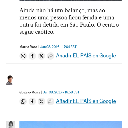
Ainda não há um balanço, mas ao
menos uma pessoa ficou ferida e uma
outra foi detida em São Paulo. O centro
segue caótico.
Marina Rossi
Jan 08, 2016 - 17:04
EST
Añadir EL PAÍS en Google
Compartir en Whatsapp
Compartir en Facebook
Compartir en Twitter
Desplegar Redes Sociales
Gustavo Moniz
Jan 08, 2016 - 16:58
EST
Añadir EL PAÍS en Google
Compartir en Whatsapp
Compartir en Facebook
Compartir en Twitter
Desplegar Redes Sociales