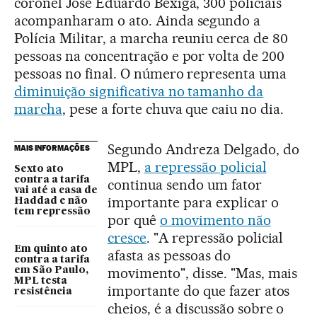
coronel José Eduardo Bexiga, 300 policiais
acompanharam o ato. Ainda segundo a
Polícia Militar, a marcha reuniu cerca de 80
pessoas na concentração e por volta de 200
pessoas no final. O número representa uma
diminuição significativa no tamanho da
marcha
, pese a forte chuva que caiu no dia.
Segundo Andreza Delgado, do
MAIS INFORMAÇÕES
MPL,
a repressão policial
Sexto ato
contra a tarifa
continua sendo um fator
vai até a casa de
importante para explicar o
Haddad e não
tem repressão
por quê
o movimento não
cresce
. "A repressão policial
Em quinto ato
afasta as pessoas do
contra a tarifa
movimento", disse. "Mas, mais
em São Paulo,
MPL testa
importante do que fazer atos
resistência
cheios, é a discussão sobre o