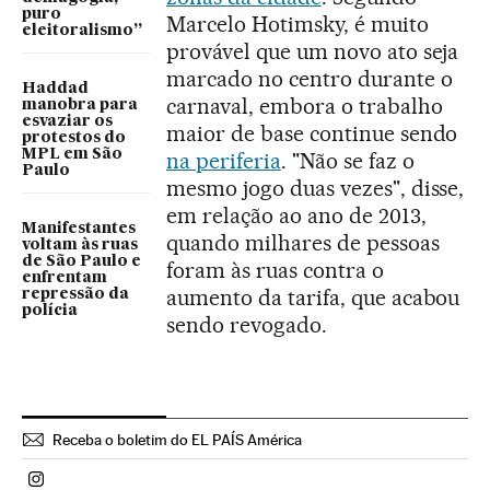
puro
Marcelo Hotimsky, é muito
eleitoralismo”
provável que um novo ato seja
marcado no centro durante o
Haddad
carnaval, embora o trabalho
manobra para
esvaziar os
maior de base continue sendo
protestos do
MPL em São
na periferia
. "Não se faz o
Paulo
mesmo jogo duas vezes", disse,
em relação ao ano de 2013,
Manifestantes
quando milhares de pessoas
voltam às ruas
de São Paulo e
foram às ruas contra o
enfrentam
aumento da tarifa, que acabou
repressão da
polícia
sendo revogado.
Receba o boletim do EL PAÍS América
Politica El País Brasil en Instagram