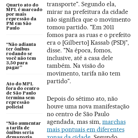
transporte". Segundo ela,
Quarto ato do
MPL é marcado
mirar na prefeitura da cidade
por mais
não significa que o movimento
repressão da
PM em São
tomou partido. "Em 2011
Paulo
fomos para as ruas e o prefeito
era o [Gilberto] Kassab (PSD)",
“Não adianta
disse. "Na época, fomos,
ter ônibus
rodando se
inclusive, até a casa dele
você não tem
3,50 para
também. Na visão do
pagar”
movimento, tarifa não tem
partido".
Ato do MPL
fora do centro
de São Paulo
Depois do sétimo ato, não
termina sem
repressão
houve uma nova manifestação
policial
no centro de São Paulo
agendada, mas sim,
marchas
“Não aumentar
mais pontuais em diferentes
a tarifa de
ônibus seria
zonas da cidade
. Segundo
demagogia,