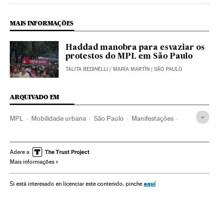
MAIS INFORMAÇÕES
Haddad manobra para esvaziar os
protestos do MPL em São Paulo
TALITA BEDINELLI
/
MARÍA MARTÍN
| SÃO PAULO
ARQUIVADO EM
MPL
Mobilidade urbana
São Paulo
Manifestações
Políticas mobilidade
Estado São Paulo
Indignados
Desenvolvimento sustentável
Movimentos sociais
Adere a
Mais informações
Meio ambiente
Transporte público
Transporte urbano
Brasil
Protestos sociais
Ônibus urbanos
aquí
Si está interesado en licenciar este contenido, pinche
Mal-estar social
América do Sul
América Latina
Transporte
América
Problemas sociais
Sociedade