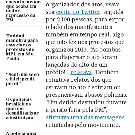
ruas ato menor,
organizador dos atos, usava
que acaba em
sua
conta no Twitter
, seguida
maior
repressão da
por 2.100 pessoas, para expor
PM
o lado dos manifestantes
também em tempo real, algo
Haddad
que não fez nos protestos que
manobra para
esvaziar os
organizou 2013. “As bombas
protestos do
MPL em São
para dispersar o ato foram
Paulo
lançadas do alto de um
prédio!”,
relatava
. Também
“Senti um soco
retuitava relatos dos que
e falei: perdi,
perdi”
estavam no ato e sofriam ou
presenciavam abusos policiais.
Os policiais
“Um detido desmaiou durante
brasileiros
a prisão feita pela PM”,
querem
desmilitarizar
afirmava uma das mensagens
a instituição
retuitadas pelo movimento.
A polícia quer