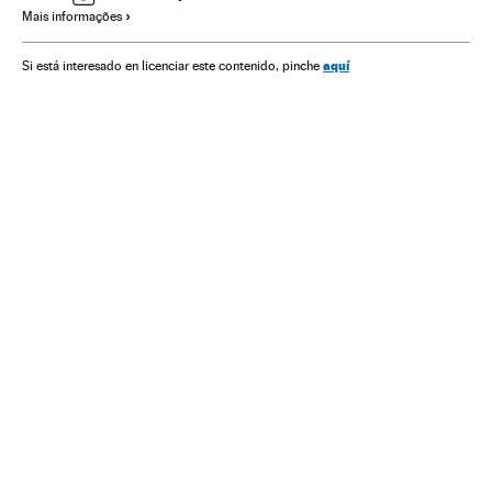
Mais informações
Facebook
Indignados
Redes sociais
Movimentos sociais
Transporte urbano
Mal-estar social
aquí
Si está interesado en licenciar este contenido, pinche
Violência
Brasil
Acontecimentos
Internet
América do Sul
Defesa
América Latina
América
Empresas