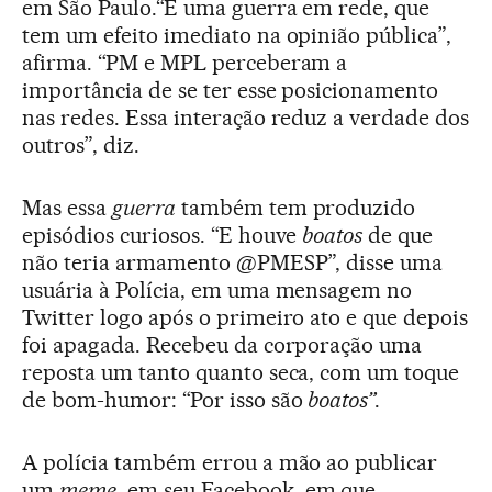
em São Paulo.“É uma guerra em rede, que
tem um efeito imediato na opinião pública”,
afirma. “PM e MPL perceberam a
importância de se ter esse posicionamento
nas redes. Essa interação reduz a verdade dos
outros”, diz.
Mas essa
guerra
também tem produzido
episódios curiosos. “E houve
boatos
de que
não teria armamento @PMESP”, disse uma
usuária à Polícia, em uma mensagem no
Twitter logo após o primeiro ato e que depois
foi apagada. Recebeu da corporação uma
reposta um tanto quanto seca, com um toque
de bom-humor: “Por isso são
boatos
”
.
A polícia também errou a mão ao publicar
um
meme
, em seu Facebook, em que