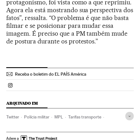
protagonismo, foi vista como a que reprimiu.
Agora ela está mostrando sua perspectiva dos
fatos”, ressalta. “O problema é que não basta
filmar e se posicionar para mudar essa
imagem. É preciso que a PM também mude
de postura durante os protestos.”
Receba o boletim do EL PAÍS América
Politica El País Brasil en Instagram
ARQUIVADO EM
Twitter
Polícia militar
MPL
Tarifas transporte
Ônibus urbanos
São Paulo
Transporte público
Estado São Paulo
Protestos sociais
Forças armadas
Adere a