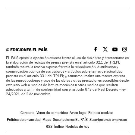
©
EDICIONES EL PAÍS
EL PAÍS BRASIL EN
EL PAÍS BRASI
EL PAÍS B
EL PA
EL PAÍS ejerce la oposición expresa frente al uso de sus obras y prestaciones en
la elaboración de revistas de prensa prevista en el artículo 32.1 del TRLPI;
también realiza la reserva expresa frente a la reproducción, distribución y
comunicación pública de sus trabajos y artículos sobre temas de actualidad
prevista en el artículo 33.1 del TRLPI; y, asimismo, realiza una reserva expresa
de las reproducciones y usos de las obras y otras prestaciones accesibles desde
este sitio web a medios de lectura mecánica u otros medios que resulten
adecuados a tal fin de conformidad con el artículo 67.3 del Real Decreto - ley
24/2021, de 2 de noviembre
Contacto
Venta de contenidos
Aviso legal
Política cookies
Política de privacidad
Mapa
Suscripciones EL PAÍS
Suscripciones empresas
RSS
Índice
Noticias de hoy