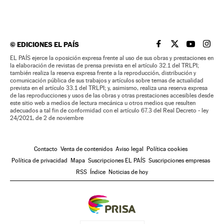
©
EDICIONES EL PAÍS
EL PAÍS BRASIL EN
EL PAÍS BRASI
EL PAÍS B
EL PA
EL PAÍS ejerce la oposición expresa frente al uso de sus obras y prestaciones en
la elaboración de revistas de prensa prevista en el artículo 32.1 del TRLPI;
también realiza la reserva expresa frente a la reproducción, distribución y
comunicación pública de sus trabajos y artículos sobre temas de actualidad
prevista en el artículo 33.1 del TRLPI; y, asimismo, realiza una reserva expresa
de las reproducciones y usos de las obras y otras prestaciones accesibles desde
este sitio web a medios de lectura mecánica u otros medios que resulten
adecuados a tal fin de conformidad con el artículo 67.3 del Real Decreto - ley
24/2021, de 2 de noviembre
Contacto
Venta de contenidos
Aviso legal
Política cookies
Política de privacidad
Mapa
Suscripciones EL PAÍS
Suscripciones empresas
RSS
Índice
Noticias de hoy