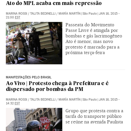
Ato do MPL acaba em mais repressão
MARINA ROSSI
/
TALITA BEDINELLI
/
MARÍA MARTÍN
|
São Paulo
|
JAN 16, 2015 -
21:00
EST
Passeata do Movimento
Passe Livre é atingida por
bombas e gás lacrimogêneo
Ato é menor, mas novo
protesto é marcado para a
próxima terça-feira
MANIFESTAÇÕES PELO BRASIL
Ao Vivo | Protesto chega à Prefeitura e é
dispersado por bombas da PM
MARINA ROSSI
/
TALITA BEDINELLI
/
MARÍA MARTÍN
|
São Paulo
|
JAN 16, 2015 -
14:32
EST
Grupo que protesta contra a
tarifa do transporte público
se reúne na avenida Paulista