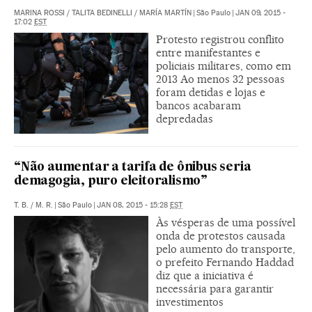
MARINA ROSSI
/
TALITA BEDINELLI
/
MARÍA MARTÍN
|
São Paulo
|
JAN 09, 2015 -
17:02
EST
Protesto registrou conflito
entre manifestantes e
policiais militares, como em
2013 Ao menos 32 pessoas
foram detidas e lojas e
bancos acabaram
depredadas
“Não aumentar a tarifa de ônibus seria
demagogia, puro eleitoralismo”
T. B.
/
M. R.
|
São Paulo
|
JAN 08, 2015 - 15:28
EST
Às vésperas de uma possível
onda de protestos causada
pelo aumento do transporte,
o prefeito Fernando Haddad
diz que a iniciativa é
necessária para garantir
investimentos