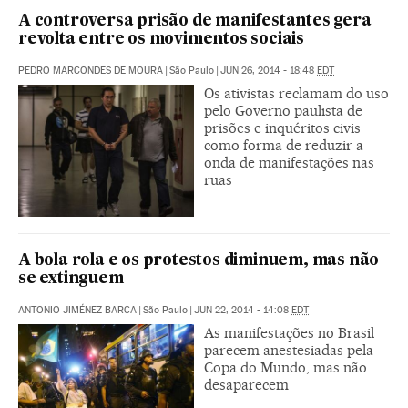
A controversa prisão de manifestantes gera
revolta entre os movimentos sociais
PEDRO MARCONDES DE MOURA
|
São Paulo
|
JUN 26, 2014 - 18:48
EDT
Os ativistas reclamam do uso
pelo Governo paulista de
prisões e inquéritos civis
como forma de reduzir a
onda de manifestações nas
ruas
A bola rola e os protestos diminuem, mas não
se extinguem
ANTONIO JIMÉNEZ BARCA
|
São Paulo
|
JUN 22, 2014 - 14:08
EDT
As manifestações no Brasil
parecem anestesiadas pela
Copa do Mundo, mas não
desaparecem