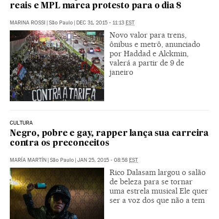
reais e MPL marca protesto para o dia 8
MARINA ROSSI
|
São Paulo
|
DEC 31, 2015 - 11:13
EST
Novo valor para trens,
ônibus e metrô, anunciado
por Haddad e Alckmin,
valerá a partir de 9 de
janeiro
CULTURA
Negro, pobre e gay, rapper lança sua carreira
contra os preconceitos
MARÍA MARTÍN
|
São Paulo
|
JAN 25, 2015 - 08:58
EST
Rico Dalasam largou o salão
de beleza para se tornar
uma estrela musical Ele quer
ser a voz dos que não a tem