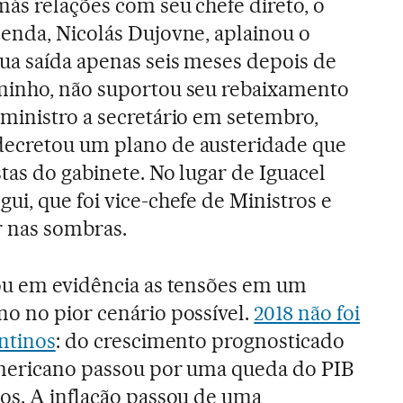
ás relações com seu chefe direto, o
zenda, Nicolás Dujovne, aplainou o
ua saída apenas seis meses depois de
minho, não suportou seu rebaixamento
 ministro a secretário em setembro,
ecretou um plano de austeridade que
tas do gabinete. No lugar de Iguacel
ui, que foi vice-chefe de Ministros e
 nas sombras.
cou em evidência as tensões em um
o no pior cenário possível.
2018 não foi
entinos
: do crescimento prognosticado
-americano passou por uma queda do PIB
os. A inflação passou de uma