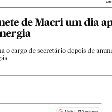
AMÉ
inete de Macri um dia a
energia
a o cargo de secretário depois de anunc
gás
Añadir EL PAÍS en Google