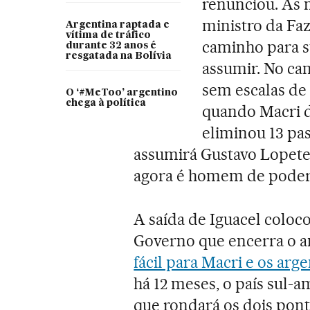
renunciou. As m
ministro da Fa
Argentina raptada e
vítima de tráfico
caminho para s
durante 32 anos é
resgatada na Bolívia
assumir. No ca
sem escalas de
O ‘#MeToo’ argentino
chega à política
quando Macri d
eliminou 13 pas
assumirá Gustavo Lopeteg
agora é homem de poder
A saída de Iguacel colo
Governo que encerra o an
fácil para Macri e os arg
há 12 meses, o país sul
que rondará os dois pont