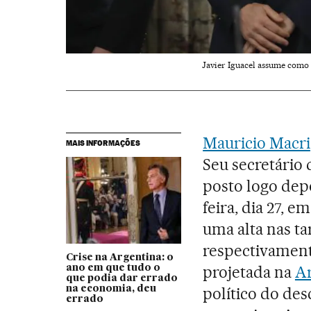
Javier Iguacel assume como 
Mauricio Macri
MAIS INFORMAÇÕES
Seu secretário 
posto logo depo
feira, dia 27, 
uma alta nas tar
respectivament
Crise na Argentina: o
projetada na
Ar
ano em que tudo o
que podia dar errado
na economia, deu
político do des
errado