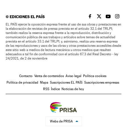
©
EDICIONES EL PAÍS
EL PAÍS BRASIL EN
EL PAÍS BRASI
EL PAÍS B
EL PA
EL PAÍS ejerce la oposición expresa frente al uso de sus obras y prestaciones en
la elaboración de revistas de prensa prevista en el artículo 32.1 del TRLPI;
también realiza la reserva expresa frente a la reproducción, distribución y
comunicación pública de sus trabajos y artículos sobre temas de actualidad
prevista en el artículo 33.1 del TRLPI; y, asimismo, realiza una reserva expresa
de las reproducciones y usos de las obras y otras prestaciones accesibles desde
este sitio web a medios de lectura mecánica u otros medios que resulten
adecuados a tal fin de conformidad con el artículo 67.3 del Real Decreto - ley
24/2021, de 2 de noviembre
Contacto
Venta de contenidos
Aviso legal
Política cookies
Política de privacidad
Mapa
Suscripciones EL PAÍS
Suscripciones empresas
RSS
Índice
Noticias de hoy
Webs de PRISA