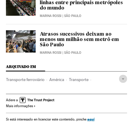
linhas entre principais metrópoles
do mundo
MARINA ROSSI
| SÃO PAULO
Atrasos sucessivos deixam ao
menos um milhão sem metrô em
São Paulo
MARINA ROSSI
| SÃO PAULO
ARQUIVADO EM
Transporte ferroviário
América
Transporte
Tarifas transporte
São Paulo
Estado São Paulo
Metrô
Transporte público
Transporte urbano
Brasil
Adere a
Mais informações
América do Sul
América Latina
aquí
Si está interesado en licenciar este contenido, pinche