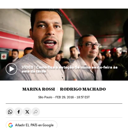
VÍDEO | Como fica a estação Sé numa sexta-feira às
seis da tarde
MARINA ROSSI
RODRIGO MACHADO
São Paulo -
FEB
29, 2016 - 18:57
EST
Compartir en Whatsapp
Compartir en Facebook
Compartir en Twitter
Desplegar Redes Sociales
Añadir EL PAÍS en Google