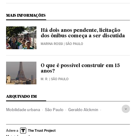
Politica El País Brasil en Instagram
MAIS INFORMAÇÕES
Há dois anos pendente, licitação
dos ônibus começa a ser discutida
MARINA ROSSI
| SÃO PAULO
O que é possível construir em 15
anos?
M. R.
| SÃO PAULO
ARQUIVADO EM
Mobilidade urbana
São Paulo
Geraldo Alckmin
Transporte público
Políticas mobilidade
Metrô
Estado São Paulo
Desenvolvimento sustentável
Adere a