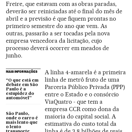
Freire, que estavam com as obras paradas,
deverão ser reiniciadas até o final do mês de
abril e a previsão é que fiquem prontas no
primeiro semestre do ano que vem. As
outras, passarão a ser tocadas pela nova
empresa vencedora da licitação, cujo
processo deverá ocorrer em meados de
junho.
A linha 4-amarela é a primeira
MAIS INFORMAÇÕES
linha de metrô fruto de uma
“O que está em
debate em São
Parceria Público Privada (PPP)
Paulo é a
entre o Estado e o consórcio
estupidez do
automóvel”
ViaQuatro - que tem a
empresa CCR como dona da
São Paulo,
maioria do capital social. A
onde o carro é
estimativa do custo total da
mais lento que
o lento
linha é de 3,8 bilhões de reais,
transporte