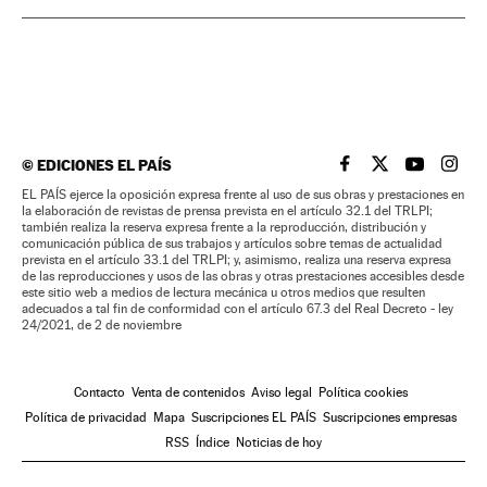
©
EDICIONES EL PAÍS
EL PAÍS BRASIL EN
EL PAÍS BRASI
EL PAÍS B
EL PA
EL PAÍS ejerce la oposición expresa frente al uso de sus obras y prestaciones en
la elaboración de revistas de prensa prevista en el artículo 32.1 del TRLPI;
también realiza la reserva expresa frente a la reproducción, distribución y
comunicación pública de sus trabajos y artículos sobre temas de actualidad
prevista en el artículo 33.1 del TRLPI; y, asimismo, realiza una reserva expresa
de las reproducciones y usos de las obras y otras prestaciones accesibles desde
este sitio web a medios de lectura mecánica u otros medios que resulten
adecuados a tal fin de conformidad con el artículo 67.3 del Real Decreto - ley
24/2021, de 2 de noviembre
Contacto
Venta de contenidos
Aviso legal
Política cookies
Política de privacidad
Mapa
Suscripciones EL PAÍS
Suscripciones empresas
RSS
Índice
Noticias de hoy