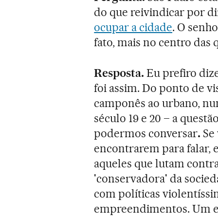
do que reivindicar por d
ocupar a cidade
. O senho
fato, mais no centro da
Resposta.
Eu prefiro diz
foi assim. Do ponto de 
camponês ao urbano, num
século 19 e 20 – a questã
podermos conversar
.
Se 
encontrarem para falar, 
aqueles que lutam contra
'conservadora' da socied
com políticas violentíss
empreendimentos. Um ex