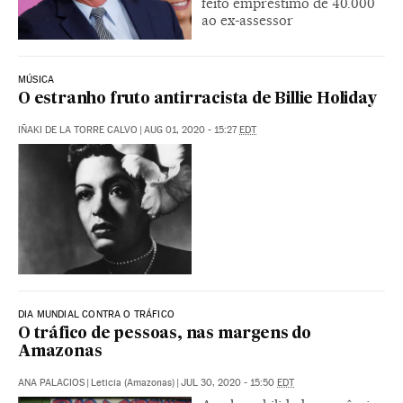
feito empréstimo de 40.000
ao ex-assessor
MÚSICA
O estranho fruto antirracista de Billie Holiday
IÑAKI DE LA TORRE CALVO
|
AUG 01, 2020 - 15:27
EDT
DIA MUNDIAL CONTRA O TRÁFICO
O tráfico de pessoas, nas margens do
Amazonas
ANA PALACIOS
|
Leticia (Amazonas)
|
JUL 30, 2020 - 15:50
EDT