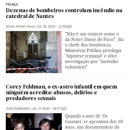
FRANÇA
Dezenas de bombeiros controlam incêndio na
catedral de Nantes
SILVIA AYUSO
|
Paris
|
JUL 18, 2020 - 11:39
EDT
"Não é um cenário como o
da Notre Dame de Paris", diz
o chefe dos bombeiros.
Ministério Público privilegia
“hipótese criminal” e abre
investigação por "incêndio
voluntário"
Corey Feldman, o ex-astro infantil em quem
ninguém acredita: abusos, delírios e
predadores sexuais
JUAN SANGUINO
|
JUL 17, 2020 - 19:07
EDT
Quando o ator de ‘Os
Goonies’ se aproxima dos 50
anos, um documentário da