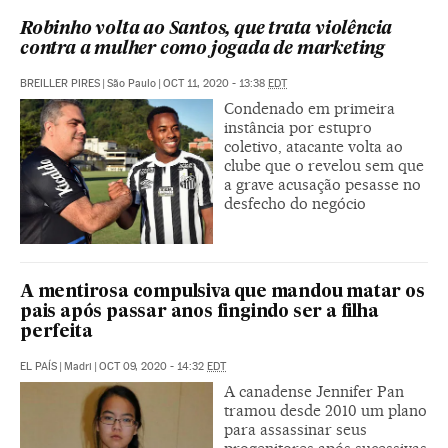
Robinho volta ao Santos, que trata violência
contra a mulher como jogada de marketing
BREILLER PIRES
|
São Paulo
|
OCT 11, 2020 - 13:38
EDT
Condenado em primeira
instância por estupro
coletivo, atacante volta ao
clube que o revelou sem que
a grave acusação pesasse no
desfecho do negócio
A mentirosa compulsiva que mandou matar os
pais após passar anos fingindo ser a filha
perfeita
EL PAÍS
|
Madri
|
OCT 09, 2020 - 14:32
EDT
A canadense Jennifer Pan
tramou desde 2010 um plano
para assassinar seus