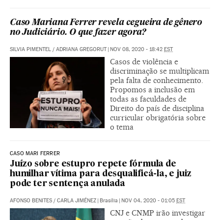
Caso Mariana Ferrer revela cegueira de gênero
no Judiciário. O que fazer agora?
SILVIA PIMENTEL / ADRIANA GREGORUT
|
NOV 08, 2020 - 18:42
EST
Casos de violência e
discriminação se multiplicam
pela falta de conhecimento.
Propomos a inclusão em
todas as faculdades de
Direito do país de disciplina
curricular obrigatória sobre
o tema
CASO MARI FERRER
Juízo sobre estupro repete fórmula de
humilhar vítima para desqualificá-la, e juiz
pode ter sentença anulada
AFONSO BENITES
/
CARLA JIMÉNEZ
|
Brasília
|
NOV 04, 2020 - 01:05
EST
CNJ e CNMP irão investigar