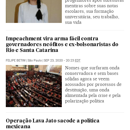
progenitores após sucessivas
mentiras sobre suas notas
escolares, sua formação
universitária, seu trabalho,
sua vida
Impeachment vira arma fácil contra
governadores neófitos e ex-bolsonaristas do
Rio e Santa Catarina
FELIPE BETIM
|
São Paulo
|
SEP 23, 2020 - 20:23
EDT
Nomes que surfaram onda
conservadora e sem bases
sólidas agora se veem
acossados por processos de
destituição, uma onda
alimentada pela crise e pela
polarização política
Operação Lava Jato sacode a política
mexicana