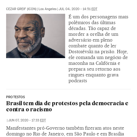
CEZAR GREIF (ICON)
|
Los Angeles
|
JUL 04, 2020 - 14:51
EDT
É um dos personagens mais
polêmicos das últimas
décadas. Tão capaz de
morder a orelha de um
adversário em pleno
combate quanto de ler
Dostoiévski na prisão. Hoje,
ele comanda um negócio de
maconha na Califórnia e
prepara seu retorno aos
ringues enquanto grava
podcasts
PROTESTOS
Brasil tem dia de protestos pela democracia e
contra o racismo
|
JUN 07, 2020 - 17:33
EDT
Manifestantes pró-Governo também fizeram atos neste
domingo no Rio de Janeiro, em São Paulo e em Brasília