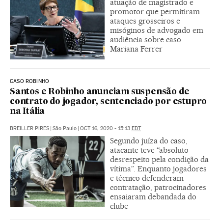
atuação de magistrado e
promotor que permitiram
ataques grosseiros e
misóginos de advogado em
audiência sobre caso
Mariana Ferrer
CASO ROBINHO
Santos e Robinho anunciam suspensão de
contrato do jogador, sentenciado por estupro
na Itália
BREILLER PIRES
|
São Paulo
|
OCT 16, 2020 - 15:13
EDT
Segundo juíza do caso,
atacante teve “absoluto
desrespeito pela condição da
vítima”. Enquanto jogadores
e técnico defenderam
contratação, patrocinadores
ensaiaram debandada do
clube