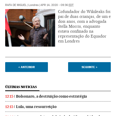
RAFA DE MIGUEL
|
Londres
|
APR 14, 2020 - 09:36
EDT
Cofundador do Wikileaks foi
pai de duas crianças, de um e
dois anos, com a advogada
Stella Morris, enquanto
estava confinado na
representação do Equador
em Londres
<
ANTERIOR
SEGUINTE
>
ÚLTIMAS NOTICIAS
Bolsonaro, a destruição como estratégia
12:15
Lula, uma ressurreição
12:15