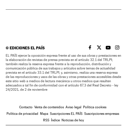
©
EDICIONES EL PAÍS
EL PAÍS BRASIL EN
EL PAÍS BRASI
EL PAÍS B
EL PA
EL PAÍS ejerce la oposición expresa frente al uso de sus obras y prestaciones en
la elaboración de revistas de prensa prevista en el artículo 32.1 del TRLPI;
también realiza la reserva expresa frente a la reproducción, distribución y
comunicación pública de sus trabajos y artículos sobre temas de actualidad
prevista en el artículo 33.1 del TRLPI; y, asimismo, realiza una reserva expresa
de las reproducciones y usos de las obras y otras prestaciones accesibles desde
este sitio web a medios de lectura mecánica u otros medios que resulten
adecuados a tal fin de conformidad con el artículo 67.3 del Real Decreto - ley
24/2021, de 2 de noviembre
Contacto
Venta de contenidos
Aviso legal
Política cookies
Política de privacidad
Mapa
Suscripciones EL PAÍS
Suscripciones empresas
RSS
Índice
Noticias de hoy