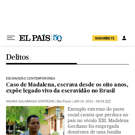
Pular para o conteúdo
SUSCRÍBETE
Delitos
ESCRAVIDÃO CONTEMPORÂNEA
Caso de Madalena, escrava desde os oito anos,
expõe legado vivo da escravidão no Brasil
NAIARA GALARRAGA GORTÁZAR
|
São Paulo
|
JAN 14, 2021 - 08:54
EST
Exemplo extremo do pacto
social racista que perdura no
país no século XXI, Madalena
Gordiano foi empregada
doméstica de uma família