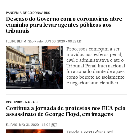
PANDEMIA DE CORONAVÍRUS
Descaso do Governo com o coronavírus abre
caminho para levar agentes públicos aos
tribunais
FELIPE BETIM
|
São Paulo
|
JUN 03, 2020 - 09:28
EDT
Processos começam a ser
movidos nas esferas penal,
civil e administrativa e até o
Tribunal Penal Internacional
foi acionado diante de ações
como boicote ao isolamento
e negacionismo científico
DISTÚRBIOS RACIAIS
Continua a jornada de protestos nos EUA pelo
assassinato de George Floyd, em imagens
EL PAÍS
|
MAY 31, 2020 - 14:04
EDT
Desde a sexta-feira até