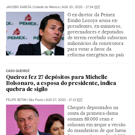
JACOBO GARCÍA
|
Cidade do México
|
AUG 20, 2020 - 17:34
EDT
O ex-diretor da Pemex
Emilio Lozoya acusa ex-
presidentes, ex-ministros,
governadores e deputados
de terem recebido subornos
milionários da construtora
para votar a favor da
reforma energética no país
CASO QUEIROZ
Queiroz fez 27 depósitos para Michelle
Bolsonaro, a esposa do presidente, indica
quebra de sigilo
FELIPE BETIM
|
São Paulo
|
AUG 07, 2020 - 17:13
EDT
Cheques depositados na
conta da primeira-dama
somam 89.000 reais e
colocam em xeque a versão
do mandatário de que havia