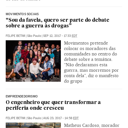
MOVIMENTOS SOCIAIS
“Sou da favela, quero ser parte do debate
sobre a guerra às drogas”
FELIPE BETIM
|
São Paulo
|
SEP 12, 2017 - 17:33
EDT
Movimentos pretende
colocar os moradores das
comunidades no centro do
debate sobre a temática.
“Não declaramos esta
guerra, mas morremos por
conta dela”, diz o manifesto
do grupo
EMPREENDEDORISMO
O engenheiro que quer transformar a
periferia onde cresceu
FELIPE BETIM
|
São Paulo
|
AUG 23, 2017 - 14:58
EDT
Matheus Cardoso, morador