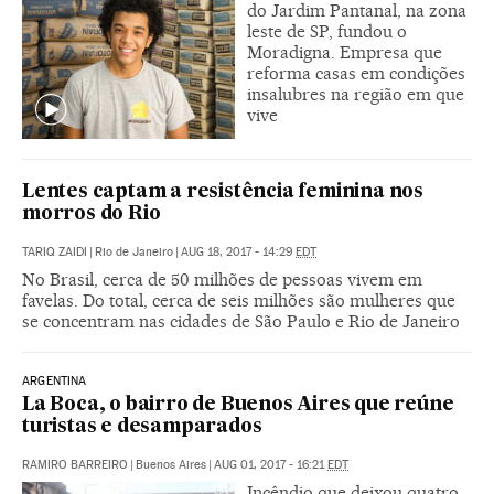
do Jardim Pantanal, na zona
leste de SP, fundou o
Moradigna. Empresa que
reforma casas em condições
insalubres na região em que
vive
Lentes captam a resistência feminina nos
morros do Rio
TARIQ ZAIDI
|
Rio de Janeiro
|
AUG 18, 2017 - 14:29
EDT
No Brasil, cerca de 50 milhões de pessoas vivem em
favelas. Do total, cerca de seis milhões são mulheres que
se concentram nas cidades de São Paulo e Rio de Janeiro
ARGENTINA
La Boca, o bairro de Buenos Aires que reúne
turistas e desamparados
RAMIRO BARREIRO
|
Buenos Aires
|
AUG 01, 2017 - 16:21
EDT
Incêndio que deixou quatro