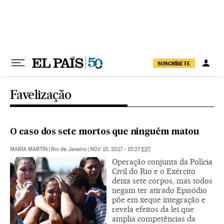
Pular para o conteúdo
SUSCRÍBETE
Favelização
O caso dos sete mortos que ninguém matou
MARÍA MARTÍN
|
Rio de Janeiro
|
NOV 15, 2017 - 15:27
EST
Operação conjunta da Polícia
Civil do Rio e o Exército
deixa sete corpos, mas todos
negam ter atirado Episódio
põe em xeque integração e
revela efeitos da lei que
amplia competências da