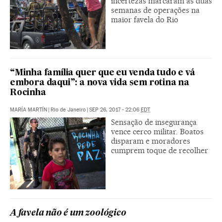
incertezas marcaram as duas
semanas de operações na
maior favela do Rio
“Minha família quer que eu venda tudo e vá
embora daqui”: a nova vida sem rotina na
Rocinha
MARÍA MARTÍN
|
Rio de Janeiro
|
SEP 26, 2017 - 22:06
EDT
Sensação de insegurança
vence cerco militar. Boatos
disparam e moradores
cumprem toque de recolher
A favela não é um zoológico