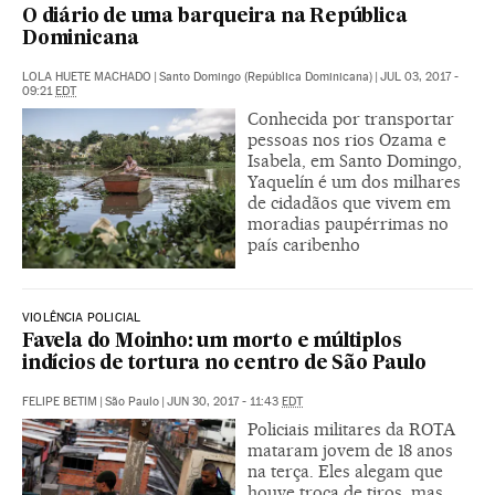
O diário de uma barqueira na República
Dominicana
LOLA HUETE MACHADO
|
Santo Domingo (República Dominicana)
|
JUL 03, 2017 -
09:21
EDT
Conhecida por transportar
pessoas nos rios Ozama e
Isabela, em Santo Domingo,
Yaquelín é um dos milhares
de cidadãos que vivem em
moradias paupérrimas no
país caribenho
VIOLÊNCIA POLICIAL
Favela do Moinho: um morto e múltiplos
indícios de tortura no centro de São Paulo
FELIPE BETIM
|
São Paulo
|
JUN 30, 2017 - 11:43
EDT
Policiais militares da ROTA
mataram jovem de 18 anos
na terça. Eles alegam que
houve troca de tiros, mas