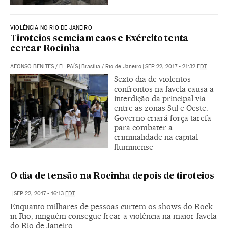
VIOLÊNCIA NO RIO DE JANEIRO
Tiroteios semeiam caos e Exército tenta
cercar Rocinha
AFONSO BENITES
/
EL PAÍS
|
Brasília / Rio de Janeiro
|
SEP 22, 2017 - 21:32
EDT
Sexto dia de violentos
confrontos na favela causa a
interdição da principal via
entre as zonas Sul e Oeste.
Governo criará força tarefa
para combater a
criminalidade na capital
fluminense
O dia de tensão na Rocinha depois de tiroteios
|
SEP 22, 2017 - 16:13
EDT
Enquanto milhares de pessoas curtem os shows do Rock
in Rio, ninguém consegue frear a violência na maior favela
do Rio de Janeiro