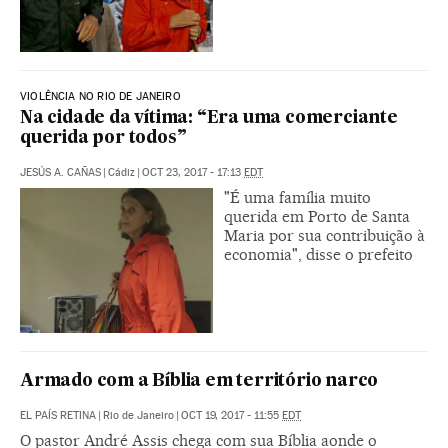
VIOLÊNCIA NO RIO DE JANEIRO
Na cidade da vítima: “Era uma comerciante
querida por todos”
JESÚS A. CAÑAS
|
Cádiz
|
OCT 23, 2017 - 17:13
EDT
"É uma família muito
querida em Porto de Santa
Maria por sua contribuição à
economia", disse o prefeito
Armado com a Bíblia em território narco
EL PAÍS RETINA
|
Rio de Janeiro
|
OCT 19, 2017 - 11:55
EDT
O pastor André Assis chega com sua Bíblia aonde o