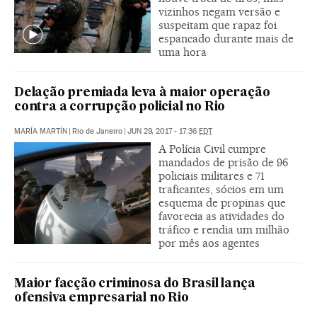
vizinhos negam versão e
suspeitam que rapaz foi
espancado durante mais de
uma hora
Delação premiada leva à maior operação
contra a corrupção policial no Rio
MARÍA MARTÍN
|
Rio de Janeiro
|
JUN 29, 2017 - 17:36
EDT
A Polícia Civil cumpre
mandados de prisão de 96
policiais militares e 71
traficantes, sócios em um
esquema de propinas que
favorecia as atividades do
tráfico e rendia um milhão
por mês aos agentes
Maior facção criminosa do Brasil lança
ofensiva empresarial no Rio