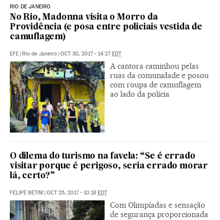
RIO DE JANEIRO
No Rio, Madonna visita o Morro da
Providência (e posa entre policiais vestida de
camuflagem)
EFE
|
Rio de Janeiro
|
OCT 30, 2017 - 14:27
EDT
A cantora caminhou pelas
ruas da comunidade e posou
com roupa de camuflagem
ao lado da polícia
O dilema do turismo na favela: “Se é errado
visitar porque é perigoso, seria errado morar
lá, certo?”
FELIPE BETIM
|
OCT 25, 2017 - 10:18
EDT
Com Olimpíadas e sensação
de segurança proporcionada