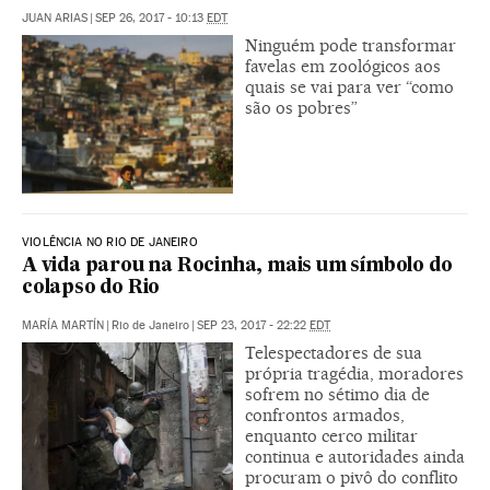
JUAN ARIAS
|
SEP 26, 2017 - 10:13
EDT
Ninguém pode transformar
favelas em zoológicos aos
quais se vai para ver “como
são os pobres”
VIOLÊNCIA NO RIO DE JANEIRO
A vida parou na Rocinha, mais um símbolo do
colapso do Rio
MARÍA MARTÍN
|
Rio de Janeiro
|
SEP 23, 2017 - 22:22
EDT
Telespectadores de sua
própria tragédia, moradores
sofrem no sétimo dia de
confrontos armados,
enquanto cerco militar
continua e autoridades ainda
procuram o pivô do conflito