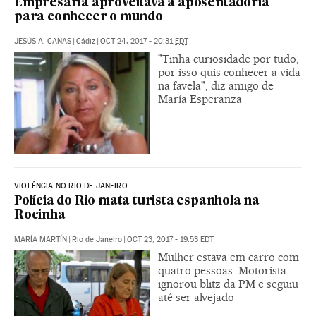
Empresária aproveitava a aposentadoria
para conhecer o mundo
JESÚS A. CAÑAS
|
Cádiz
|
OCT 24, 2017 - 20:31
EDT
"Tinha curiosidade por tudo,
por isso quis conhecer a vida
na favela", diz amigo de
María Esperanza
VIOLÊNCIA NO RIO DE JANEIRO
Polícia do Rio mata turista espanhola na
Rocinha
MARÍA MARTÍN
|
Rio de Janeiro
|
OCT 23, 2017 - 19:53
EDT
Mulher estava em carro com
quatro pessoas. Motorista
ignorou blitz da PM e seguiu
até ser alvejado