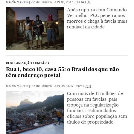
MARÍA MARTÍN
|
Rio de Janeiro
|
JUN 16, 2017 - 09:14
EDT
Após ruptura com Comando
Vermelho, PCC penetra nos
morros e chega à favela mais
rentável da cidade
REGULARIZAÇÃO FUNDIÁRIA
Rua 1, beco 10, casa 55: o Brasil dos que não
têm endereço postal
MARÍA MARTÍN
|
Rio de Janeiro
|
JUN 05, 2017 - 20:14
EDT
Com mais de 11 milhões de
pessoas em favelas, país
tropeça na regularização
fundiária. Faltam dados
oficiais sobre população sem
títulos de propriedade