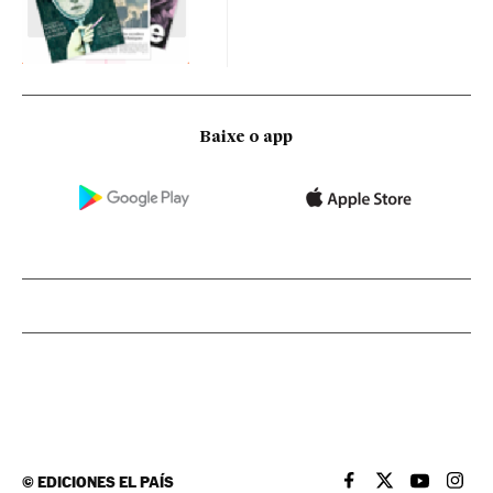
Baixe o app
©
EDICIONES EL PAÍS
EL PAÍS BRASIL EN
EL PAÍS BRASI
EL PAÍS B
EL PA