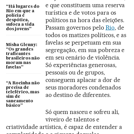
e que constituem uma reserva
“Há lugares do
Rio em que a
turística e de votos para os
polícia é
políticos na hora das eleições.
despótica,
sufoca a vida
Passam governos pelo
Rio
, de
dos jovens”
todos os matizes políticos, e as
favelas se perpetuam em sua
Misha Glenny:
segregação, em sua pobreza e
“Os grandes
traficantes
em seu cenário de violência.
brasileiros não
moram nas
Só experiências generosas,
favelas”
pessoais ou de grupos,
conseguem aplacar a dor de
“A Rocinha não
seus moradores condenados
precisa de
teleférico, mas
ao destino de diferentes.
sim de
saneamento
básico”
Só quem nasceu e sofreu ali,
viveiro de talentos e
criatividade artística, é capaz de entender a