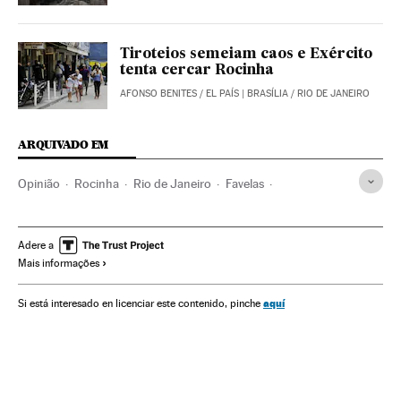
Tiroteios semeiam caos e Exército
tenta cercar Rocinha
AFONSO BENITES
/
EL PAÍS
| BRASÍLIA / RIO DE JANEIRO
ARQUIVADO EM
Opinião
Rocinha
Rio de Janeiro
Favelas
Estado Rio de Janeiro
Narcotraficantes
Favelização
Habitação precária
Crime organizado
Narcotráfico
Adere a
Mais informações
Pobreza
Brasil
Delinquência
Delitos contra saúde pública
Habitação
América do Sul
aquí
Si está interesado en licenciar este contenido, pinche
América Latina
América
Delitos
Justiça
Problemas sociais
Urbanismo
Sociedade