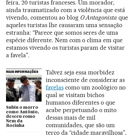
feira, 20 turistas franceses. Um morador,
ainda traumatizado com a violência que está
vivendo, comentou ao blog
O Antagonista
que
aqueles turistas lhe causaram uma sensação
estranha: “Parece que somos seres de uma
espécie diferente. Nem com o clima em que
estamos vivendo os turistas param de visitar
a favela”.
Talvez seja essa morbidez
MAIS INFORMAÇÕES
inconsciente de considerar as
favelas
como um zoológico no
qual se visitam bichos
humanos diferentes o que
Subiu o morro
acabe perpetuando o mito
como Antônio,
dessas mais de mil
desceu como
Nem da
comunidades, que são um
Rocinha
terço da “cidade maravilhosa”,