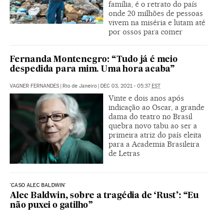
família, é o retrato do país
onde 20 milhões de pessoas
vivem na miséria e lutam até
por ossos para comer
Fernanda Montenegro: “Tudo já é meio
despedida para mim. Uma hora acaba”
VAGNER FERNANDES
|
Rio de Janeiro
|
DEC 03, 2021 - 05:37
EST
Vinte e dois anos após
indicação ao Oscar, a grande
dama do teatro no Brasil
quebra novo tabu ao ser a
primeira atriz do país eleita
para a Academia Brasileira
de Letras
'CASO ALEC BALDWIN'
Alec Baldwin, sobre a tragédia de ‘Rust’: “Eu
não puxei o gatilho”