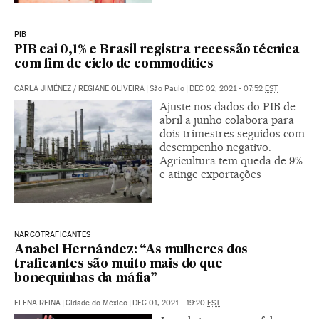
PIB
PIB cai 0,1% e Brasil registra recessão técnica
com fim de ciclo de commodities
CARLA JIMÉNEZ
/
REGIANE OLIVEIRA
|
São Paulo
|
DEC 02, 2021 - 07:52
EST
Ajuste nos dados do PIB de
abril a junho colabora para
dois trimestres seguidos com
desempenho negativo.
Agricultura tem queda de 9%
e atinge exportações
NARCOTRAFICANTES
Anabel Hernández: “As mulheres dos
traficantes são muito mais do que
bonequinhas da máfia”
ELENA REINA
|
Cidade do México
|
DEC 01, 2021 - 19:20
EST