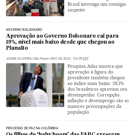
Brasil investiga um contágio
suspeito
GOVERNO BOLSONARO
Aprovação ao Governo Bolsonaro cai para
19%, nível mais baixo desde que chegou ao
Planalto
JOANA OLIVEIRA
|
São Paulo
|
NOV 29, 2021 - 04:35
EST
Pesquisa Atlas mostra que
aprovação à figura do
presidente também chegou
ao índice mais baixo: 29,3%
dos brasileiros aprovam seu
desempenho. Corrupção,
inflação e desemprego são as
maiores preocupações da
população
PROCESSO DE PAZ NA COLÔMBIA
Os filhos do ‘baby boom’ das FARC crescem