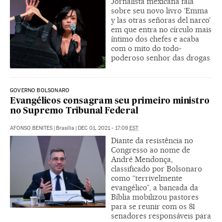
Jornalista mexicana fala
sobre seu novo livro ‘Emma
y las otras señoras del narco’
em que entra no círculo mais
íntimo dos chefes e acaba
com o mito do todo-
poderoso senhor das drogas
GOVERNO BOLSONARO
Evangélicos consagram seu primeiro ministro
no Supremo Tribunal Federal
AFONSO BENITES
|
Brasília
|
DEC 01, 2021 - 17:09
EST
Diante da resistência no
Congresso ao nome de
André Mendonça,
classificado por Bolsonaro
como “terrivelmente
evangélico”, a bancada da
Bíblia mobilizou pastores
para se reunir com os 81
senadores responsáveis para