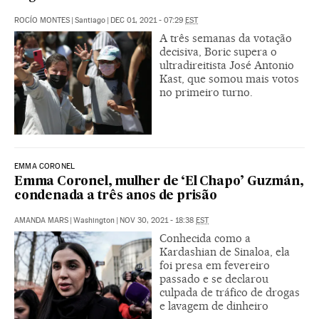
ROCÍO MONTES
|
Santiago
|
DEC 01, 2021 - 07:29
EST
A três semanas da votação
decisiva, Boric supera o
ultradireitista José Antonio
Kast, que somou mais votos
no primeiro turno.
EMMA CORONEL
Emma Coronel, mulher de ‘El Chapo’ Guzmán,
condenada a três anos de prisão
AMANDA MARS
|
Washington
|
NOV 30, 2021 - 18:38
EST
Conhecida como a
Kardashian de Sinaloa, ela
foi presa em fevereiro
passado e se declarou
culpada de tráfico de drogas
e lavagem de dinheiro