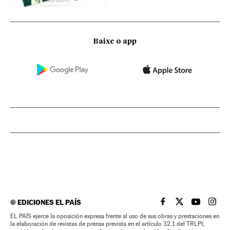
Baixe o app
©
EDICIONES EL PAÍS
EL PAÍS BRASIL EN
EL PAÍS BRASI
EL PAÍS B
EL PA
EL PAÍS ejerce la oposición expresa frente al uso de sus obras y prestaciones en
la elaboración de revistas de prensa prevista en el artículo 32.1 del TRLPI;