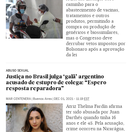
caminho para o
abastecimento de vacinas,
tratamentos e outros
produtos, permitindo a
compra ou produção de
genéricos e biossimilares,
mas o Congresso deve
derrubar vetos impostos por
Bolsonaro após a aprovação
da lei
ABUSO SEXUAL
Justiça no Brasil julga ‘galã’ argentino
acusado de estupro de colega: “Espero
resposta reparadora”
MAR CENTENERA
|
Buenos Aires
|
DEC 01, 2021 - 11:19
EST
Atriz Thelma Fardín afirma
ter sido abusada por Juan
Darthés quando tinha 16
anos e ele 45. Pela acusação,
crime ocorreu na Nicarágua,