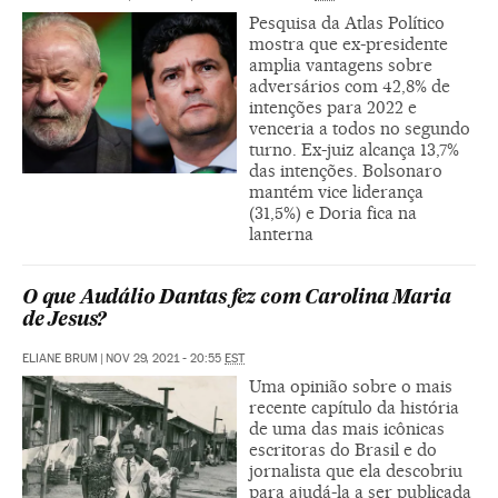
Pesquisa da Atlas Político
mostra que ex-presidente
amplia vantagens sobre
adversários com 42,8% de
intenções para 2022 e
venceria a todos no segundo
turno. Ex-juiz alcança 13,7%
das intenções. Bolsonaro
mantém vice liderança
(31,5%) e Doria fica na
lanterna
O que Audálio Dantas fez com Carolina Maria
de Jesus?
ELIANE BRUM
|
NOV 29, 2021 - 20:55
EST
Uma opinião sobre o mais
recente capítulo da história
de uma das mais icônicas
escritoras do Brasil e do
jornalista que ela descobriu
para ajudá-la a ser publicada