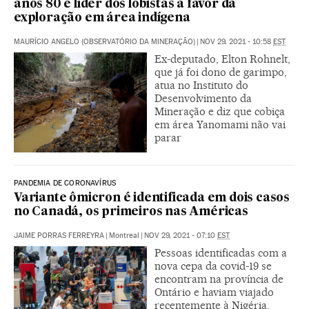
anos 80 é líder dos lobistas a favor da
exploração em área indígena
MAURÍCIO ANGELO (OBSERVATÓRIO DA MINERAÇÃO)
|
NOV 29, 2021 - 10:58
EST
Ex-deputado, Elton Rohnelt,
que já foi dono de garimpo,
atua no Instituto do
Desenvolvimento da
Mineração e diz que cobiça
em área Yanomami não vai
parar
PANDEMIA DE CORONAVÍRUS
Variante ômicron é identificada em dois casos
no Canadá, os primeiros nas Américas
JAIME PORRAS FERREYRA
|
Montreal
|
NOV 29, 2021 - 07:10
EST
Pessoas identificadas com a
nova cepa da covid-19 se
encontram na província de
Ontário e haviam viajado
recentemente à Nigéria.