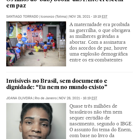
em paz
SANTIAGO TORRADO
|
Icononzo (Tolima)
|
NOV 28, 2021 - 19:19
EST
A maternidade era proibida
na guerrilha, o que obrigava
as mulheres grávidas a
abortar. Com a assinatura
dos acordos de paz, houve
uma explosão demográfica
entre os ex-combatentes
Invisíveis no Brasil, sem documento e
dignidade: “Eu nem no mundo existo”
JOANA OLIVEIRA
|
Rio de Janeiro
|
NOV 28, 2021 - 16:19
EST
Quase três milhões de
brasileiros não têm nem
sequer certidão de
nascimento, segundo o IBGE.
O assunto foi tema do Enem,
com base no livro da