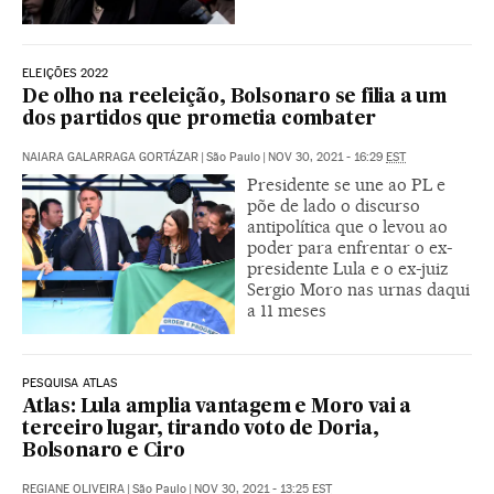
ELEIÇÕES 2022
De olho na reeleição, Bolsonaro se filia a um
dos partidos que prometia combater
NAIARA GALARRAGA GORTÁZAR
|
São Paulo
|
NOV 30, 2021 - 16:29
EST
Presidente se une ao PL e
põe de lado o discurso
antipolítica que o levou ao
poder para enfrentar o ex-
presidente Lula e o ex-juiz
Sergio Moro nas urnas daqui
a 11 meses
PESQUISA ATLAS
Atlas: Lula amplia vantagem e Moro vai a
terceiro lugar, tirando voto de Doria,
Bolsonaro e Ciro
REGIANE OLIVEIRA
|
São Paulo
|
NOV 30, 2021 - 13:25
EST