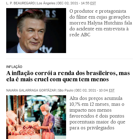
L. P. BEAUREGARD
|
Los Ángeles
|
DEC 02, 2021 - 14:55
EST
O produtor e protagonista
do filme em cujas gravações
morreu Halyna Hutchins fala
do acidente em entrevista à
rede ABC
INFLAÇÃO
A inflação corrói a renda dos brasileiros, mas
ela é mais cruel com quem tem menos
NAIARA GALARRAGA GORTÁZAR
|
São Paulo
|
DEC 02, 2021 - 10:04
EST
Alta dos preços acumula
10,7% em 12 meses, mas o
impacto nos menos
favorecidos é dois pontos
porcentuais maior do que
para os privilegiados