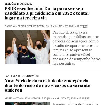
ELEIÇÕES BRASIL 2022
PSDB escolhe João Doria para ser seu
candidato à presidência em 2022 e tentar
lugar na terceira via
DANIELA MERCIER
/
FELIPE BETIM
|
São Paulo
|
NOV 27, 2021 - 17:07
EST
Partido deixa prévias
marcadas por falhas técnicas
e trocas de acusações com o
desafio de aparar as arestas
internas e se apresentar
como alternativa viável
apesar de desempenho baixo
nas pesquisas
PANDEMIA DE CORONAVÍRUS
Nova York declara estado de emergência
diante do risco de novos casos da variante
ômicron
MARÍA ANTONIA SÁNCHEZ-VALLEJO
|
Nova York
|
NOV 27, 2021 - 16:16
EST
A governadora do Estado, a