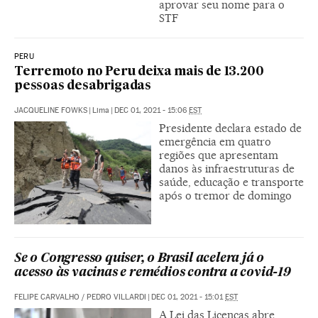
aprovar seu nome para o
STF
PERU
Terremoto no Peru deixa mais de 13.200
pessoas desabrigadas
JACQUELINE FOWKS
|
Lima
|
DEC 01, 2021 - 15:06
EST
Presidente declara estado de
emergência em quatro
regiões que apresentam
danos às infraestruturas de
saúde, educação e transporte
após o tremor de domingo
Se o Congresso quiser, o Brasil acelera já o
acesso às vacinas e remédios contra a covid-19
FELIPE CARVALHO
/
PEDRO VILLARDI
|
DEC 01, 2021 - 15:01
EST
A Lei das Licenças abre