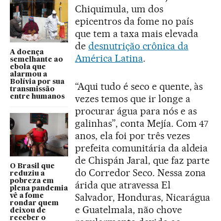
Chiquimula, um dos
epicentros da fome no país
que tem a taxa mais elevada
de
desnutrição crônica da
A doença
América Latina
.
semelhante ao
ebola que
alarmou a
Bolívia por sua
“Aqui tudo é seco e quente, às
transmissão
vezes temos que ir longe a
entre humanos
procurar água para nós e as
galinhas”, conta Mejía. Com 47
anos, ela foi por três vezes
prefeita comunitária da aldeia
de Chispán Jaral, que faz parte
O Brasil que
do Corredor Seco. Nessa zona
reduziu a
pobreza em
árida que atravessa El
plena pandemia
Salvador, Honduras, Nicarágua
vê a fome
rondar quem
e Guatelmala, não chove
deixou de
receber o