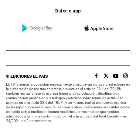
Baixe o app
©
EDICIONES EL PAÍS
EL PAÍS BRASIL EN
EL PAÍS BRASI
EL PAÍS B
EL PA
EL PAÍS ejerce la oposición expresa frente al uso de sus obras y prestaciones en
la elaboración de revistas de prensa prevista en el artículo 32.1 del TRLPI;
también realiza la reserva expresa frente a la reproducción, distribución y
comunicación pública de sus trabajos y artículos sobre temas de actualidad
prevista en el artículo 33.1 del TRLPI; y, asimismo, realiza una reserva expresa
de las reproducciones y usos de las obras y otras prestaciones accesibles desde
este sitio web a medios de lectura mecánica u otros medios que resulten
adecuados a tal fin de conformidad con el artículo 67.3 del Real Decreto - ley
24/2021, de 2 de noviembre