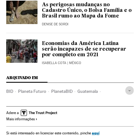
As perigosas mudanças no
Cadastro Único, o Bolsa Família e o
Brasil rumo ao Mapa da Fome
DENISE DE SORDI
Economias da América Latina
serão incapazes de se recuperar
por completo em 2021
ISABELLA COTA
| MÉXICO
ARQUIVADO EM
BID
Planeta Futuro
PlanetaBID
Guatemala
América Central
Fome
Feminismo
Mulheres
emergência climática
Furacões
Desnutrição
Adere a
Mais informações
Fenômeno El Niño
Coronavirus
Coronavirus Covid-19
Aves
Alimentação
Alimentación infantil
aquí
Si está interesado en licenciar este contenido, pinche