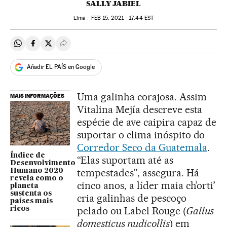
SALLY JABIEL
Lima -
FEB
15, 2021 - 17:44
EST
Compartir en Whatsapp
Compartir en Facebook
Compartir en Twitter
Desplegar Redes Sociales
Añadir EL PAÍS en Google
Uma galinha corajosa. Assim
MAIS INFORMAÇÕES
Vitalina Mejía descreve esta
espécie de ave caipira capaz de
suportar o clima inóspito do
Corredor Seco da Guatemala
.
Índice de
“Elas suportam até as
Desenvolvimento
tempestades”, assegura. Há
Humano 2020
revela como o
cinco anos, a líder maia ch’orti’
planeta
sustenta os
cria galinhas de pescoço
países mais
pelado ou Label Rouge (
Gallus
ricos
domesticus nudicollis
) em