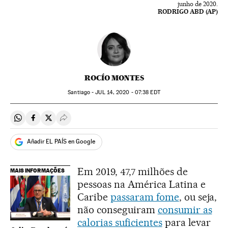
junho de 2020.
RODRIGO ABD (AP)
ROCÍO MONTES
Santiago -
JUL
14, 2020 - 07:38
EDT
Compartir en Whatsapp
Compartir en Facebook
Compartir en Twitter
Desplegar Redes Sociales
Añadir EL PAÍS en Google
Em 2019, 47,7 milhões de
MAIS INFORMAÇÕES
pessoas na América Latina e
Caribe
passaram fome
, ou seja,
não conseguiram
consumir as
calorias suficientes
para levar