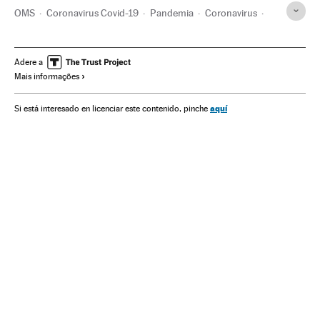
OMS
Coronavirus Covid-19
Pandemia
Coronavirus
Doenças infecciosas
Doenças respiratórias
FAO
Unicef
ONU
Fome
Desnutrição
Pobreza
Adere a
Mais informações
Pobreza infantil
Alimentação
Alimentación infantil
América Latina
aquí
Si está interesado en licenciar este contenido, pinche