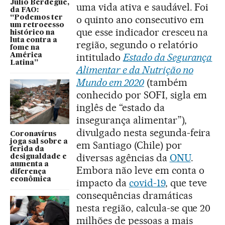
Julio Berdegué,
uma vida ativa e saudável. Foi
da FAO:
o quinto ano consecutivo em
“Podemos ter
um retrocesso
que esse indicador cresceu na
histórico na
luta contra a
região, segundo o relatório
fome na
intitulado
Estado da Segurança
América
Latina”
Alimentar e da Nutrição no
Mundo em 2020
(também
conhecido por SOFI, sigla em
inglês de “estado da
insegurança alimentar”),
divulgado nesta segunda-feira
Coronavírus
joga sal sobre a
em Santiago (Chile) por
ferida da
diversas agências da
ONU
.
desigualdade e
aumenta a
Embora não leve em conta o
diferença
econômica
impacto da
covid-19
, que teve
consequências dramáticas
nesta região, calcula-se que 20
milhões de pessoas a mais