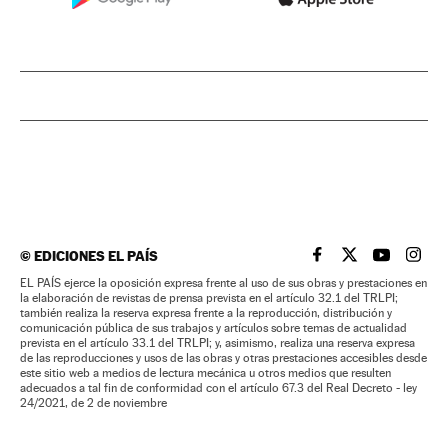
©
EDICIONES EL PAÍS
EL PAÍS BRASIL EN
EL PAÍS BRASI
EL PAÍS B
EL PA
EL PAÍS ejerce la oposición expresa frente al uso de sus obras y prestaciones en
la elaboración de revistas de prensa prevista en el artículo 32.1 del TRLPI;
también realiza la reserva expresa frente a la reproducción, distribución y
comunicación pública de sus trabajos y artículos sobre temas de actualidad
prevista en el artículo 33.1 del TRLPI; y, asimismo, realiza una reserva expresa
de las reproducciones y usos de las obras y otras prestaciones accesibles desde
este sitio web a medios de lectura mecánica u otros medios que resulten
adecuados a tal fin de conformidad con el artículo 67.3 del Real Decreto - ley
24/2021, de 2 de noviembre