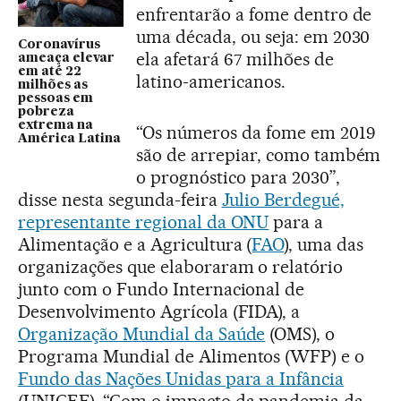
enfrentarão a fome dentro de
uma década, ou seja: em 2030
Coronavírus
ela afetará 67 milhões de
ameaça elevar
em até 22
latino-americanos.
milhões as
pessoas em
pobreza
extrema na
“Os números da fome em 2019
América Latina
são de arrepiar, como também
o prognóstico para 2030”,
disse nesta segunda-feira
Julio Berdegué,
representante regional da ONU
para a
Alimentação e a Agricultura (
FAO
), uma das
organizações que elaboraram o relatório
junto com o Fundo Internacional de
Desenvolvimento Agrícola (FIDA), a
Organização Mundial da Saúde
(OMS), o
Programa Mundial de Alimentos (WFP) e o
Fundo das Nações Unidas para a Infância
(UNICEF). “Com o impacto da pandemia da