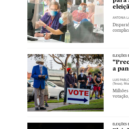
para 
eleiç
ANTONIA 
Disparid
complic
ELEIÇÕES 
“Prec
a pan
LUIS PABL
(Texas), Mi
Milhões
votação
ELEIÇÕES 