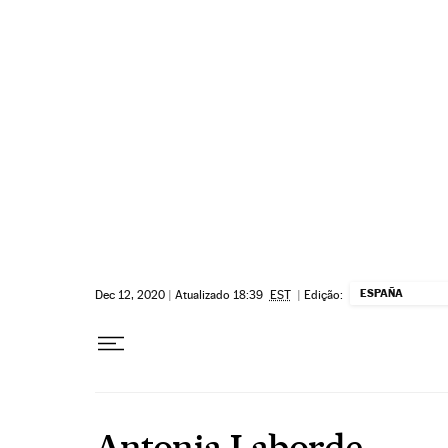
Pular para o conteúdo
ESPAÑA
Dec 12, 2020
|
Atualizado 18:39
EST
|
Edição:
Antonia Laborde