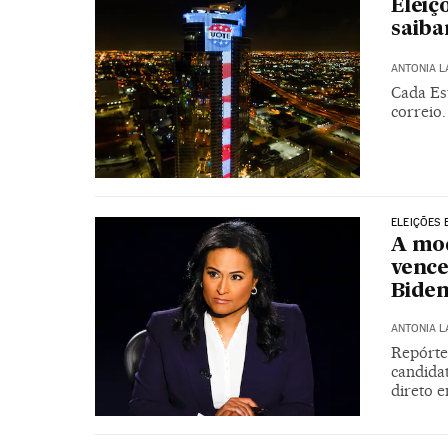
Eleiç
saiba
ANTONIA 
Cada Est
correio.
ELEIÇÕES 
A mod
vence
Bide
ANTONIA 
Repórte
candidat
direto e