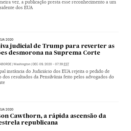
imeira vez, a publicação presta esse reconhecimento a um
esidente dos EUA
EUA 2020
iva judicial de Trump para reverter as
ções desmorona na Suprema Corte
LABORDE
|
Washington
|
DEC 09, 2020 - 07:39
EST
pal instância do Judiciário dos EUA rejeita o pedido de
 dos resultados da Pensilvânia feito pelos advogados do
nte
EUA 2020
on Cawthorn, a rápida ascensão da
estrela republicana