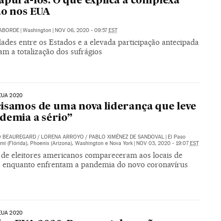
apurá-los. O que explica a complexa
ão nos EUA
LABORDE
|
Washington
|
NOV 06, 2020 - 09:57
EST
ades entre os Estados e a elevada participação antecipada
am a totalização dos sufrágios
EUA 2020
isamos de uma nova liderança que leve
demia a sério”
O BEAUREGARD
/
LORENA ARROYO
/
PABLO XIMÉNEZ DE SANDOVAL
|
El Paso
ami (Flórida), Phoenix (Arizona), Washington e Nova York
|
NOV 03, 2020 - 19:07
EST
 de eleitores americanos compareceram aos locais de
, enquanto enfrentam a pandemia do novo coronavírus
EUA 2020