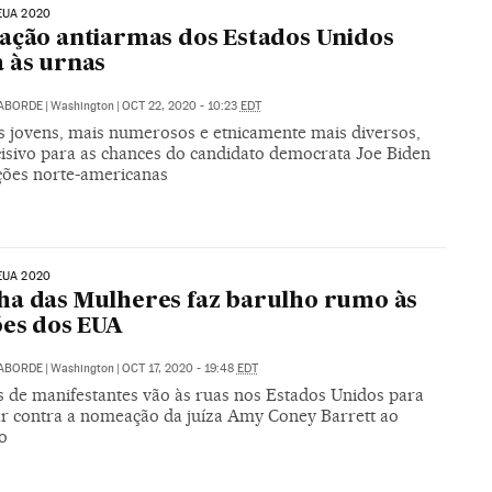
EUA 2020
ação antiarmas dos Estados Unidos
 às urnas
LABORDE
|
Washington
|
OCT 22, 2020 - 10:23
EDT
s jovens, mais numerosos e etnicamente mais diversos,
cisivo para as chances do candidato democrata Joe Biden
ições norte-americanas
EUA 2020
a das Mulheres faz barulho rumo às
ões dos EUA
LABORDE
|
Washington
|
OCT 17, 2020 - 19:48
EDT
s de manifestantes vão às ruas nos Estados Unidos para
ar contra a nomeação da juíza Amy Coney Barrett ao
o