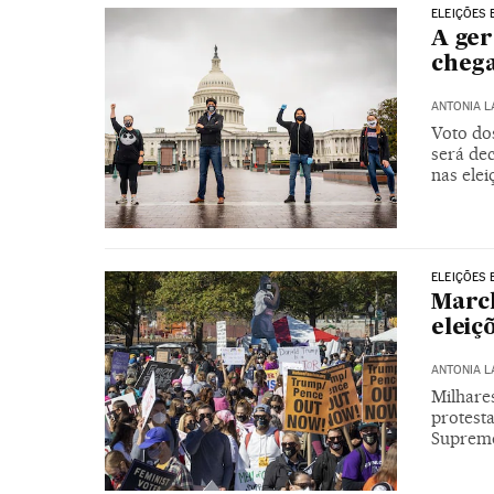
ELEIÇÕES 
A ger
chega
ANTONIA 
Voto do
será de
nas ele
ELEIÇÕES 
March
eleiç
ANTONIA 
Milhare
protest
Suprem