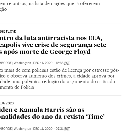
entre outros, na lista de nações que já oferecem
ção
RGE FLOYD
ntro da luta antirracista nos EUA,
apolis vive crise de segurança sete
 após morte de George Floyd
LABORDE
|
Washington
|
DEC 11, 2020 - 12:36
EST
 mais de cem policiais estão de licença por estresse pós-
ico e observa aumento dos crimes, a cidade aprova por
dade uma polêmica redução do orçamento do criticado
mento de Polícia
EUA 2020
iden e Kamala Harris são as
nalidades do ano da revista ‘Time’
LABORDE
|
Washington
|
DEC 11, 2020 - 07:31
EST