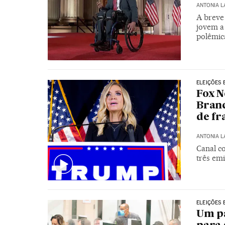
ANTONIA 
A breve 
jovem a
polêmic
ELEIÇÕES 
Fox N
Branc
de fr
ANTONIA 
Canal c
três em
ELEIÇÕES 
Um pa