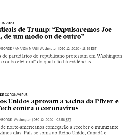
EUA 2020
dicais de Trump: “Expulsaremos Joe
, de um modo ou de outro”
LABORDE
/
AMANDA MARS
|
Washington
|
DEC 12, 2020 - 18:39
EST
s de partidários do republicano protestam em Washington
o roubo eleitoral” do qual não há evidências
 DE CORONAVÍRUS
os Unidos aprovam a vacina da Pfizer e
ech contra o coronavírus
LABORDE
|
Washington
|
DEC 12, 2020 - 08:58
EST
 de norte-americanos começarão a receber o imunizante
ximos dias. País se soma ao Reino Unido, Canadá e