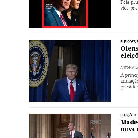
Pela pr
vice-pr
ELEIÇÕES 
Ofens
elei
ANTONIA 
A princi
anulação
preside
ELEIÇÕES 
Madis
nova 