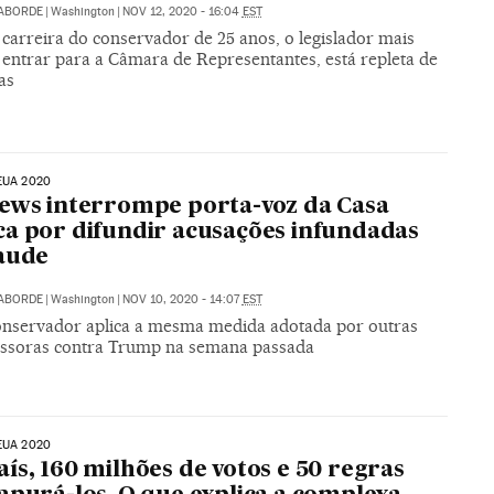
LABORDE
|
Washington
|
NOV 12, 2020 - 16:04
EST
carreira do conservador de 25 anos, o legislador mais
 entrar para a Câmara de Representantes, está repleta de
as
EUA 2020
ews interrompe porta-voz da Casa
a por difundir acusações infundadas
aude
LABORDE
|
Washington
|
NOV 10, 2020 - 14:07
EST
onservador aplica a mesma medida adotada por outras
issoras contra Trump na semana passada
EUA 2020
ís, 160 milhões de votos e 50 regras