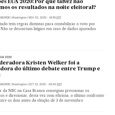
ões EUA 2020: Por que talvez não
mos os resultados na noite eleitoral?
LABORDE
|
Washington
|
NOV 02, 2020 - 19:56
EST
ado tem regras distintas para contabilizar o voto por
 Não se descartam litígios em caso de dados ajustados
EUA 2020
eradora Kristen Welker foi a
dora do último debate entre Trump e
n
LABORDE
|
Washington
|
OCT 23, 2020 - 09:40
EDT
r da NBC na Casa Branca conseguiu pressionar os
os e direcionar, desta vez com eficácia, o último confronto
ntre os dois antes da eleição de 3 de novembro