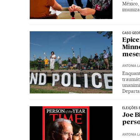
México, 
imuniza
CASO GEO
Epice
Minne
meses
ANTONIA 
Enquanto
traumát
unanimi
Departa
ELEIÇÕES 
Joe B
perso
ANTONIA 