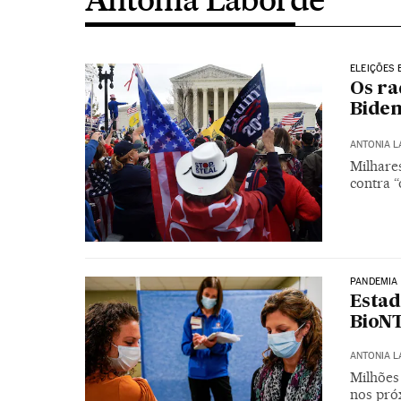
ELEIÇÕES 
Os ra
Biden
ANTONIA 
Milhare
contra “
PANDEMIA
Estad
BioNT
ANTONIA 
Milhões
nos pró