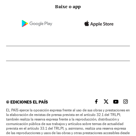
Baixe o app
©
EDICIONES EL PAÍS
EL PAÍS BRASIL EN
EL PAÍS BRASI
EL PAÍS B
EL PA
EL PAÍS ejerce la oposición expresa frente al uso de sus obras y prestaciones en
la elaboración de revistas de prensa prevista en el artículo 32.1 del TRLPI;
también realiza la reserva expresa frente a la reproducción, distribución y
comunicación pública de sus trabajos y artículos sobre temas de actualidad
prevista en el artículo 33.1 del TRLPI; y, asimismo, realiza una reserva expresa
de las reproducciones y usos de las obras y otras prestaciones accesibles desde