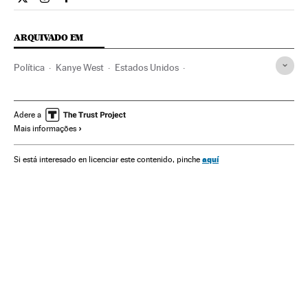
Internacional El País Brasil en Twitter
Internacional El País Brasil en Instagram
Internacional El País Brasil en Facebook
ARQUIVADO EM
Política
Kanye West
Estados Unidos
Elecciones EE UU 2020
Elecciones EE.UU.
Donald Trump
Joseph Biden
Rap
Adere a
Mais informações
aquí
Si está interesado en licenciar este contenido, pinche