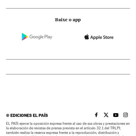
Baixe o app
©
EDICIONES EL PAÍS
EL PAÍS BRASIL EN
EL PAÍS BRASI
EL PAÍS B
EL PA
EL PAÍS ejerce la oposición expresa frente al uso de sus obras y prestaciones en
la elaboración de revistas de prensa prevista en el artículo 32.1 del TRLPI;
también realiza la reserva expresa frente a la reproducción, distribución y