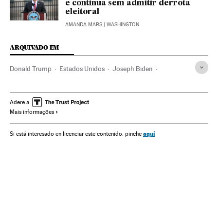
e continua sem admitir derrota
eleitoral
AMANDA MARS
| WASHINGTON
ARQUIVADO EM
Donald Trump
Estados Unidos
Joseph Biden
Kamala Harris
Mike Pence
Casa Branca
Eleições EUA
América
Eleições EUA 2020
FOX
Fake news
Televisão
Adere a
Mais informações
aquí
Si está interesado en licenciar este contenido, pinche