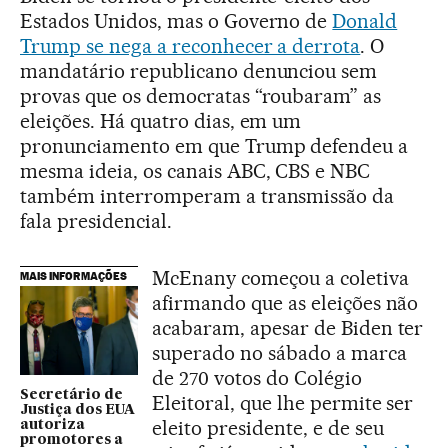
Estados Unidos, mas o Governo de
Donald
Trump se nega a reconhecer a derrota
. O
mandatário republicano denunciou sem
provas que os democratas “roubaram” as
eleições. Há quatro dias, em um
pronunciamento em que Trump defendeu a
mesma ideia, os canais ABC, CBS e NBC
também interromperam a transmissão da
fala presidencial.
McEnany começou a coletiva
MAIS INFORMAÇÕES
afirmando que as eleições não
acabaram, apesar de Biden ter
superado no sábado a marca
de 270 votos do Colégio
Secretário de
Eleitoral, que lhe permite ser
Justiça dos EUA
eleito presidente, e de seu
autoriza
promotores a