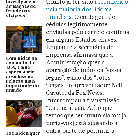
triunfo já ter sido
reconhecido
investigarem
acusações de
pela maioria dos líderes
fraude nas
mundiais
. O contagem de
eleições
cédulas legitimamente
enviadas pelo correio continua
em alguns Estados-chaves.
Enquanto a secretária de
imprensa afirmava que a
Com Biden no
Administração quer a
comando dos
EUA, China
apuração de todos os “votos
espera abrir
legais”, e não dos “votos
nova fase na
relação mais
ilegais”, o apresentador Neil
importante do
mundo
Cavuto, da Fox News,
interrompeu a transmissão.
“Uau, uau, uau. Acho que
temos que ser muito claros: [a
porta-voz] está acusando a
outra parte de permitir a
Joe Biden quer