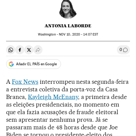
ANTONIA LABORDE
Washington -
NOV
10, 2020 - 14:07
EST
0
Compartir en Whatsapp
Compartir en Facebook
Compartir en Twitter
Desplegar Redes Sociales
Comen
Añadir EL PAÍS en Google
A
Fox News
interrompeu nesta segunda-feira
a entrevista coletiva da porta-voz da Casa
Branca,
Kayleigh McEnany
, a primeira desde
as eleições presidenciais, no momento em
que ela fazia acusações de fraude eleitoral
sem apresentar nenhuma prova. Já se
passaram mais de 48 horas desde que Joe
Biden se tornou o presidente-eleito dos