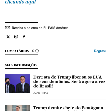
clicando aqui
Receba o boletim do EL PAÍS América
Internacional El País Brasil en Twitter
Internacional El País Brasil en Instagram
Internacional El País Brasil en Facebook
COMENTÁRIOS
Regras
›
COMENTÁRIOS
0
MAIS INFORMAÇÕES
Derrota de Trump liberou os EUA
de seus demônios. Será agora a vez
do Brasil?
JUAN ARIAS
Trump demite chefe do Pentágono