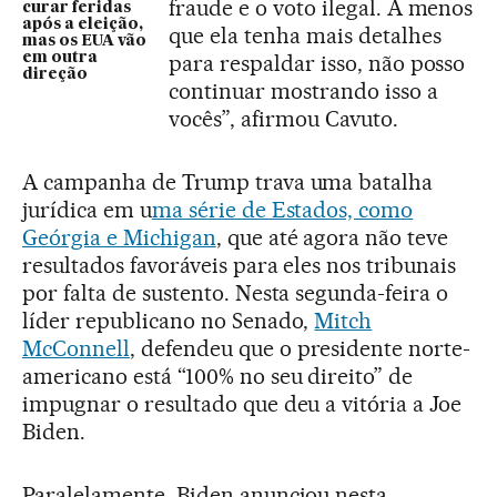
fraude e o voto ilegal. A menos
curar feridas
após a eleição,
que ela tenha mais detalhes
mas os EUA vão
em outra
para respaldar isso, não posso
direção
continuar mostrando isso a
vocês”, afirmou Cavuto.
A campanha de Trump trava uma batalha
jurídica em u
ma série de Estados, como
Geórgia e Michigan
, que até agora não teve
resultados favoráveis para eles nos tribunais
por falta de sustento. Nesta segunda-feira o
líder republicano no Senado,
Mitch
McConnell
, defendeu que o presidente norte-
americano está “100% no seu direito” de
impugnar o resultado que deu a vitória a Joe
Biden.
Paralelamente, Biden anunciou nesta