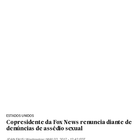
ESTADOS UNIDOS
Copresidente da Fox News renuncia diante de
denúncias de assédio sexual
JOAN FAUS
|
Washington
|
MAY 02, 2017 - 12:42
EDT