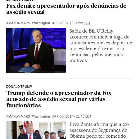
Fox demite apresentador após denúncias de
assédio sexual
AMANDA MARS
|
Washington
|
APR 20, 2017 - 13:51
EDT
Saída de Bill O’Reilly
acontece em meio à fuga de
anunciantes meses depois de
o presidente da emissora
renunciar pelos mesmos
motivos
DONALD TRUMP
Trump defende o apresentador da Fox
acusado de assédio sexual por várias
funcionárias
AMANDA MARS
|
Washington
|
APR 05, 2017 - 22:45
EDT
Presidente afirma que a ex-
assessora de Segurança de
Obama pode ter cometido