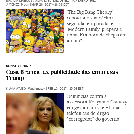
NATALIA MARCOS
/
ÁLVARO P. RUIZ DE ELVIRA
/
ENEKO RUIZ
JIMÉNEZ
|
Madri
|
MAR 28, 2017 - 18:08
EDT
‘The Big Bang Theory’
renova até sua décima
segunda temporada, e
‘Modern Family’ prepara a
nona. Era hora de chegarem
ao fim?
DONALD TRUMP
Casa Branca faz publicidade das empresas
Trump
SILVIA AYUSO
|
Washington
|
FEB 10, 2017 - 15:56
EST
Denúncias contra a
assessora Kellyanne Conway
congestionam site e linhas
telefônicas do órgão
"corregedor" do governo