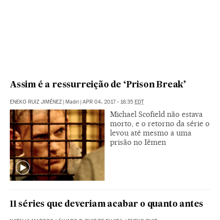
Assim é a ressurreição de ‘Prison Break’
ENEKO RUIZ JIMÉNEZ
|
Madri
|
APR 04, 2017 - 16:35
EDT
Michael Scofield não estava
morto, e o retorno da série o
levou até mesmo a uma
prisão no Iêmen
11 séries que deveriam acabar o quanto antes