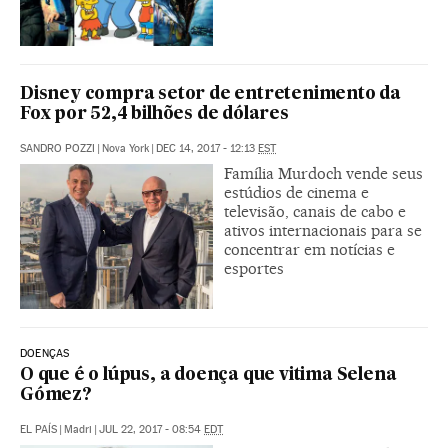
Disney compra setor de entretenimento da
Fox por 52,4 bilhões de dólares
SANDRO POZZI
|
Nova York
|
DEC 14, 2017 - 12:13
EST
Família Murdoch vende seus
estúdios de cinema e
televisão, canais de cabo e
ativos internacionais para se
concentrar em notícias e
esportes
DOENÇAS
O que é o lúpus, a doença que vitima Selena
Gómez?
EL PAÍS
|
Madri
|
JUL 22, 2017 - 08:54
EDT