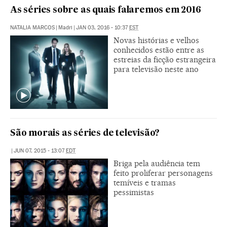
As séries sobre as quais falaremos em 2016
NATALIA MARCOS
|
Madri
|
JAN 03, 2016 - 10:37
EST
Novas histórias e velhos
conhecidos estão entre as
estreias da ficção estrangeira
para televisão neste ano
São morais as séries de televisão?
|
JUN 07, 2015 - 13:07
EDT
Briga pela audiência tem
feito proliferar personagens
temíveis e tramas
pessimistas