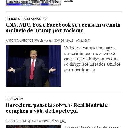
EUA
ELEIÇÕES LEGISLATIVAS EUA
CNN, NBC, Fox e Facebook se recusam a emitir
anúncio de Trump por racismo
ANTONIA LABORDE
|
Washington
|
NOV 06, 2018 - 07:21
EST
Vídeo de campanha ligava
um criminoso mexicano à
caravana de imigrantes que
se dirige aos Estados Unidos
para pedir asilo
EL CLÁSICO
Barcelona passeia sobre o Real Madrid e
complica a vida de Lopetegui
BREILLER PIRES
|
OCT 29, 2018 - 16:22
EDT