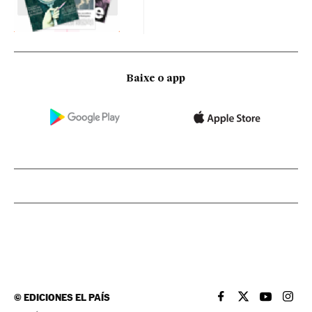
Baixe o app
©
EDICIONES EL PAÍS
EL PAÍS BRASIL EN
EL PAÍS BRASI
EL PAÍS B
EL PA