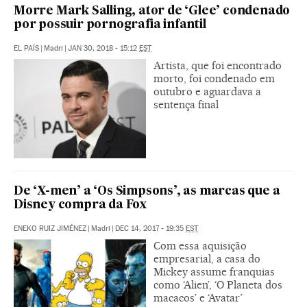
Morre Mark Salling, ator de ‘Glee’ condenado
por possuir pornografia infantil
EL PAÍS
|
Madri
|
JAN 30, 2018 - 15:12
EST
Artista, que foi encontrado
morto, foi condenado em
outubro e aguardava a
sentença final
De ‘X-men’ a ‘Os Simpsons’, as marcas que a
Disney compra da Fox
ENEKO RUIZ JIMÉNEZ
|
Madri
|
DEC 14, 2017 - 19:35
EST
Com essa aquisição
empresarial, a casa do
Mickey assume franquias
como ‘Alien’, ‘O Planeta dos
macacos’ e ‘Avatar’