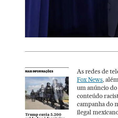
As redes de te
MAIS INFORMAÇÕES
Fox News
, alé
um anúncio do
conteúdo racist
campanha do m
ilegal mexicano
Trump envia 5.200