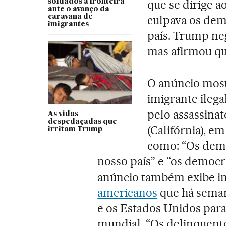
que se dirige a
soldados à fronteira
ante o avanço da
caravana de
culpava os dem
imigrantes
país. Trump neg
mas afirmou que
O anúncio mos
imigrante ilega
pelo assassinat
As vidas
despedaçadas que
(Califórnia), e
irritam Trump
como: “Os demo
nosso país” e “os democra
anúncio também exibe i
americanos
que há semana
e os Estados Unidos para 
mundial. “Os delinquente