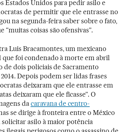
os Estados Unidos para pedir asilo e
ocratas de permitir que ele entrasse no
ou na segunda-feira saber sobre o fato,
 “muitas coisas são ofensivas”.
tra Luis Bracamontes, um mexicano
l que foi condenado à morte em abril
o de dois policiais de Sacramento
m 2014. Depois podem ser lidas frases
cratas deixaram que ele entrasse em
tas deixaram que ele ficasse”. O
magens da
caravana de centro-
s se dirige à fronteira entre o México
solicitar asilo à maior potência
s ilegais perigosos como o assassino de