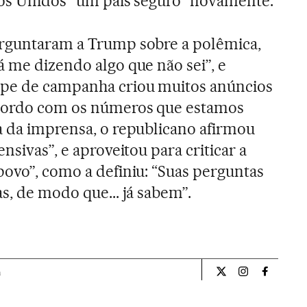
dos Unidos “um país seguro” novamente.
erguntaram a Trump sobre a polêmica,
á me dizendo algo que não sei”, e
ipe de campanha criou muitos anúncios
acordo com os números que estamos
a da imprensa, o republicano afirmou
nsivas”, e aproveitou para criticar a
povo”, como a definiu: “Suas perguntas
s, de modo que... já sabem”.
a
Internacional El Pa
Internacional
Internac