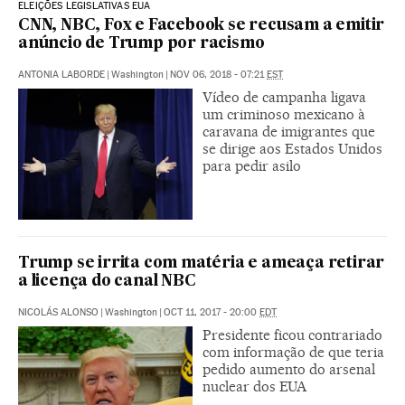
ELEIÇÕES LEGISLATIVAS EUA
CNN, NBC, Fox e Facebook se recusam a emitir
anúncio de Trump por racismo
ANTONIA LABORDE
|
Washington
|
NOV 06, 2018 - 07:21
EST
Vídeo de campanha ligava
um criminoso mexicano à
caravana de imigrantes que
se dirige aos Estados Unidos
para pedir asilo
Trump se irrita com matéria e ameaça retirar
a licença do canal NBC
NICOLÁS ALONSO
|
Washington
|
OCT 11, 2017 - 20:00
EDT
Presidente ficou contrariado
com informação de que teria
pedido aumento do arsenal
nuclear dos EUA