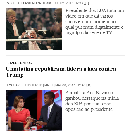
PABLO DE LLANO NEIRA
|
Miami
|
JUL 02, 2017 - 17:53
EDT
Presidente dos EUA tuita um
vídeo em que dá vários
socos em um homem no
qual puseram digitalmente o
logotipo da rede de TV
ESTADOS UNIDOS
Uma latina republicana lidera a luta contra
Trump
ÚRSULA O'KUINGHTTONS
|
Miami
|
MAY 08, 2017 - 12:49
EDT
A analista Ana Navarro
ganhou destaque na mídia
dos EUA por sua feroz
oposição ao presidente