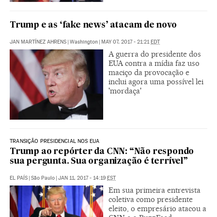
Trump e as ‘fake news’ atacam de novo
JAN MARTÍNEZ AHRENS
|
Washington
|
MAY 07, 2017 - 21:21
EDT
A guerra do presidente dos
EUA contra a mídia faz uso
maciço da provocação e
inclui agora uma possível lei
'mordaça'
TRANSIÇÃO PRESIDENCIAL NOS EUA
Trump ao repórter da CNN: “Não respondo
sua pergunta. Sua organização é terrível”
EL PAÍS
|
São Paulo
|
JAN 11, 2017 - 14:19
EST
Em sua primeira entrevista
coletiva como presidente
eleito, o empresário atacou a