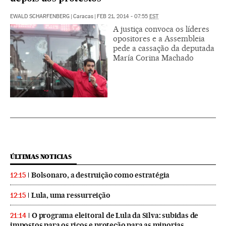
EWALD SCHARFENBERG
|
Caracas
|
FEB 21, 2014 - 07:55
EST
A justiça convoca os líderes
opositores e a Assembleia
pede a cassação da deputada
María Corina Machado
ÚLTIMAS NOTICIAS
Bolsonaro, a destruição como estratégia
12:15
Lula, uma ressurreição
12:15
O programa eleitoral de Lula da Silva: subidas de
21:14
impostos para os ricos e proteção para as minorias