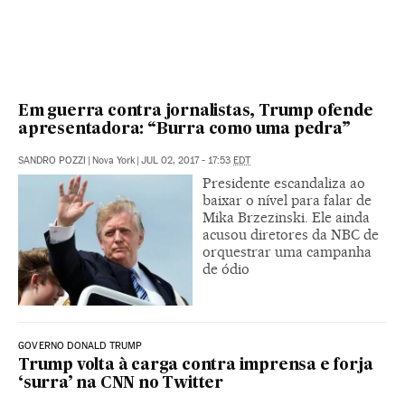
Em guerra contra jornalistas, Trump ofende
apresentadora: “Burra como uma pedra”
SANDRO POZZI
|
Nova York
|
JUL 02, 2017 - 17:53
EDT
Presidente escandaliza ao
baixar o nível para falar de
Mika Brzezinski. Ele ainda
acusou diretores da NBC de
orquestrar uma campanha
de ódio
GOVERNO DONALD TRUMP
Trump volta à carga contra imprensa e forja
‘surra’ na CNN no Twitter