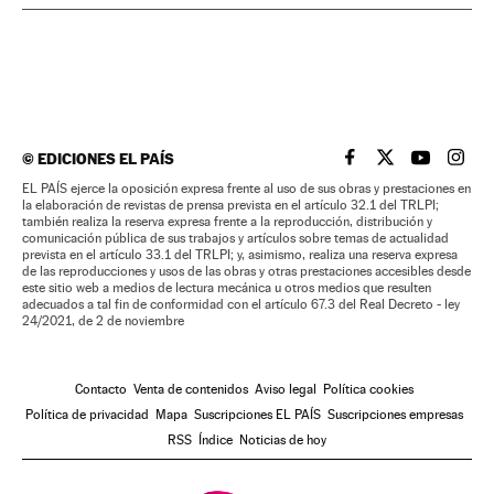
©
EDICIONES EL PAÍS
EL PAÍS BRASIL EN
EL PAÍS BRASI
EL PAÍS B
EL PA
EL PAÍS ejerce la oposición expresa frente al uso de sus obras y prestaciones en
la elaboración de revistas de prensa prevista en el artículo 32.1 del TRLPI;
también realiza la reserva expresa frente a la reproducción, distribución y
comunicación pública de sus trabajos y artículos sobre temas de actualidad
prevista en el artículo 33.1 del TRLPI; y, asimismo, realiza una reserva expresa
de las reproducciones y usos de las obras y otras prestaciones accesibles desde
este sitio web a medios de lectura mecánica u otros medios que resulten
adecuados a tal fin de conformidad con el artículo 67.3 del Real Decreto - ley
24/2021, de 2 de noviembre
Contacto
Venta de contenidos
Aviso legal
Política cookies
Política de privacidad
Mapa
Suscripciones EL PAÍS
Suscripciones empresas
RSS
Índice
Noticias de hoy