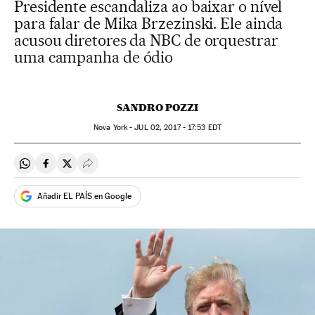
Presidente escandaliza ao baixar o nível
para falar de Mika Brzezinski. Ele ainda
acusou diretores da NBC de orquestrar
uma campanha de ódio
SANDRO POZZI
Nova York -
JUL
02, 2017 - 17:53
EDT
Compartir en Whatsapp
Compartir en Facebook
Compartir en Twitter
Desplegar Redes Sociales
Añadir EL PAÍS en Google