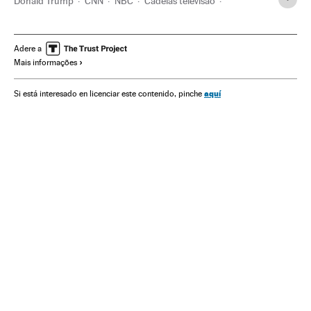
Donald Trump
CNN
NBC
Cadeias televisão
Estados Unidos
América do Norte
Imprensa
Televisão
América
Meios comunicação
Comunicação
Adere a
Mais informações
aquí
Si está interesado en licenciar este contenido, pinche