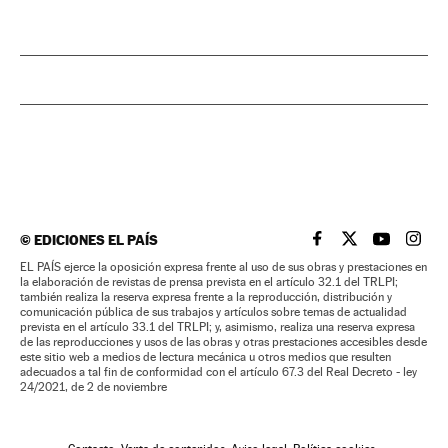
©
EDICIONES EL PAÍS
EL PAÍS BRASIL EN
EL PAÍS BRASI
EL PAÍS B
EL PA
EL PAÍS ejerce la oposición expresa frente al uso de sus obras y prestaciones en
la elaboración de revistas de prensa prevista en el artículo 32.1 del TRLPI;
también realiza la reserva expresa frente a la reproducción, distribución y
comunicación pública de sus trabajos y artículos sobre temas de actualidad
prevista en el artículo 33.1 del TRLPI; y, asimismo, realiza una reserva expresa
de las reproducciones y usos de las obras y otras prestaciones accesibles desde
este sitio web a medios de lectura mecánica u otros medios que resulten
adecuados a tal fin de conformidad con el artículo 67.3 del Real Decreto - ley
24/2021, de 2 de noviembre