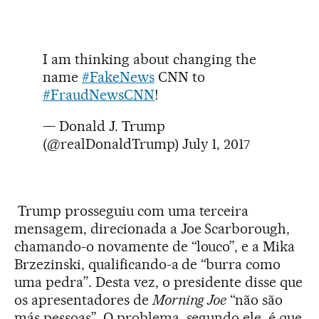
I am thinking about changing the
name
#FakeNews
CNN to
#FraudNewsCNN
!
— Donald J. Trump
(@realDonaldTrump)
July 1, 2017
Trump prosseguiu com uma terceira
mensagem, direcionada a Joe Scarborough,
chamando-o novamente de “louco”, e a Mika
Brzezinski, qualificando-a de “burra como
uma pedra”. Desta vez, o presidente disse que
os apresentadores de
Morning Joe
“não são
más pessoas”. O problema, segundo ele, é que