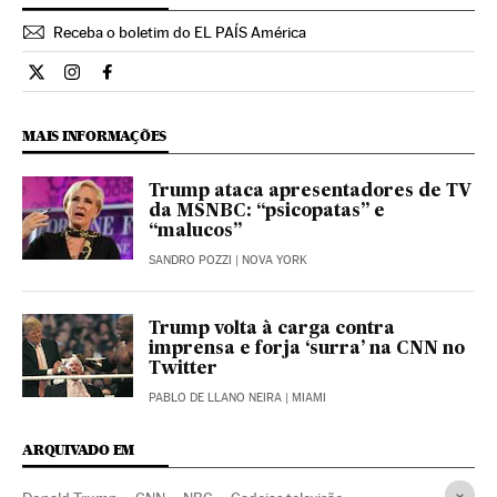
Receba o boletim do EL PAÍS América
Internacional El País Brasil en Twitter
Internacional El País Brasil en Instagram
Internacional El País Brasil en Facebook
MAIS INFORMAÇÕES
Trump ataca apresentadores de TV
da MSNBC: “psicopatas” e
“malucos”
SANDRO POZZI
| NOVA YORK
Trump volta à carga contra
imprensa e forja ‘surra’ na CNN no
Twitter
PABLO DE LLANO NEIRA
| MIAMI
ARQUIVADO EM