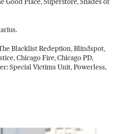
The Good Place, Superstore, Shades of
arius.
 The Blacklist Redeption, Blindspot,
tice, Chicago Fire, Chicago PD,
r: Special Victims Unit, Powerless,