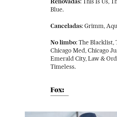
Renovadas
: This Is Us, 
Blue.
Canceladas
: Grimm, Aqu
No limbo
: The Blacklist,
Chicago Med, Chicago Jus
Emerald City, Law & Orde
Timeless.
Fox: