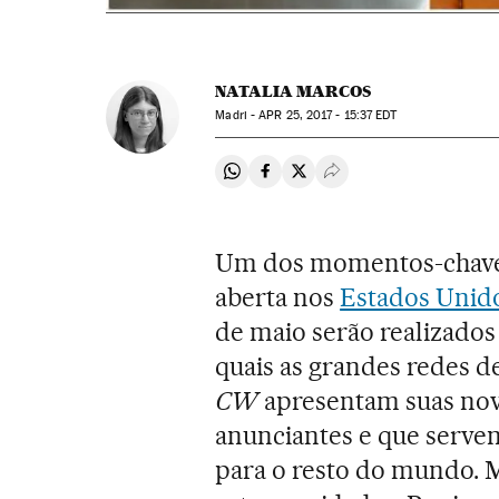
NATALIA MARCOS
Madri -
APR
25, 2017 - 15:37
EDT
Compartir en Whatsapp
Compartir en Facebook
Compartir en Twitter
Desplegar Redes Soci
Um dos momentos-chave 
aberta nos
Estados Unid
de maio serão realizado
quais as grandes redes 
CW
apresentam suas nov
anunciantes e que serv
para o resto do mundo. Ma