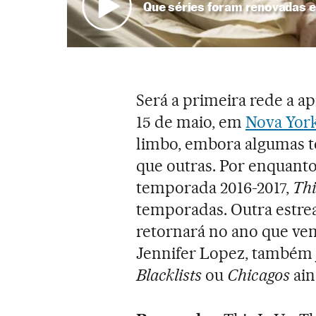
Que séries foram renovadas 
Será a primeira rede a a
15 de maio, em
Nova Yor
limbo, embora algumas t
que outras. Por enquanto
temporada 2016-2017,
Thi
temporadas. Outra estre
retornará no ano que ve
Jennifer Lopez, também j
Blacklists
ou
Chicagos
ain