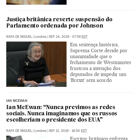
Justiça britânica reverte suspensão do
Parlamento ordenada por Johnson
RAFA DE MIGUEL
|
Londres
|
SEP 24, 2019 - 07:59
EDT
Em sentença histórica,
Suprema Corte decide por
unanimidade que o
fechamento de Westminster
frustrou a intenção dos
deputados de impedir um
‘Brexit’ sem acordo
IAN MCEWAN
Ian McEwan: “Nunca previmos as redes
sociais. Nunca imaginamos que os russos
escolheriam o presidente dos EUA”
RAFA DE MIGUEL
|
Londres
|
SEP 12, 2019 - 16:50
EDT
Escritor britânico enfrenta