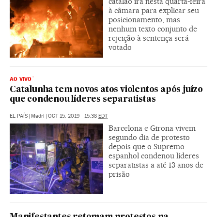
catalão irá nesta quarta-feira
à câmara para explicar seu
posicionamento, mas
nenhum texto conjunto de
rejeição à sentença será
votado
AO VIVO
Catalunha tem novos atos violentos após juízo
que condenou líderes separatistas
EL PAÍS
|
Madri
|
OCT 15, 2019 - 15:38
EDT
Barcelona e Girona vivem
segundo dia de protesto
depois que o Supremo
espanhol condenou líderes
separatistas a até 13 anos de
prisão