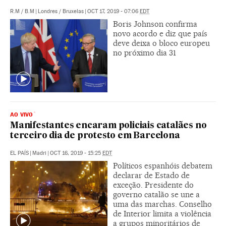
R.M
/
B.M
|
Londres / Bruxelas
|
OCT 17, 2019 - 07:06
EDT
Boris Johnson confirma
novo acordo e diz que país
deve deixa o bloco europeu
no próximo dia 31
AO VIVO
Manifestantes encaram policiais catalães no
terceiro dia de protesto em Barcelona
EL PAÍS
|
Madri
|
OCT 16, 2019 - 15:25
EDT
Políticos espanhóis debatem
declarar de Estado de
exceção. Presidente do
governo catalão se une a
uma das marchas. Conselho
de Interior limita a violência
a grupos minoritários de