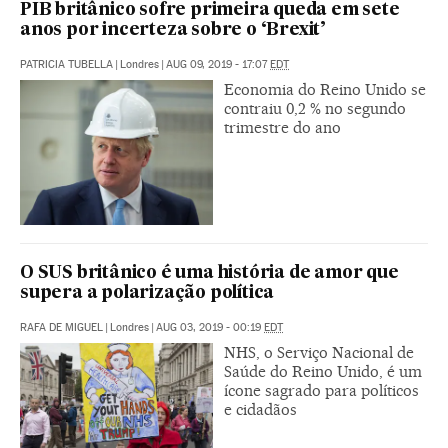
PIB britânico sofre primeira queda em sete
anos por incerteza sobre o ‘Brexit’
PATRICIA TUBELLA
|
Londres
|
AUG 09, 2019 - 17:07
EDT
Economia do Reino Unido se
contraiu 0,2 % no segundo
trimestre do ano
O SUS britânico é uma história de amor que
supera a polarização política
RAFA DE MIGUEL
|
Londres
|
AUG 03, 2019 - 00:19
EDT
NHS, o Serviço Nacional de
Saúde do Reino Unido, é um
ícone sagrado para políticos
e cidadãos