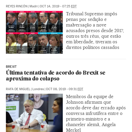
REYES RINCÓN
|
Madri
|
OCT 14, 2019 - 07:25
EDT
Tribunal Supremo impôs
penas por sedição e
malversação a nove
acusados presos desde 2017;
outros três réus, que estão
em liberdade, tiveram os
direitos políticos cassados
BREXIT
Última tentativa de acordo do Brexit se
aproxima do colapso
RAFA DE MIGUEL
|
Londres
|
OCT 08, 2019 - 09:31
EDT
Membros da equipe de
Johnson afirmam que
acordo deve dar errado após
conversa infrutífera entre o
primeiro-ministro e a
chanceler alemã, Angela
Merkel