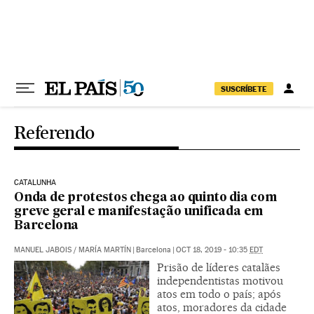
Pular para o conteúdo
SUSCRÍBETE
Referendo
CATALUNHA
Onda de protestos chega ao quinto dia com
greve geral e manifestação unificada em
Barcelona
MANUEL JABOIS
/
MARÍA MARTÍN
|
Barcelona
|
OCT 18, 2019 - 10:35
EDT
Prisão de líderes catalães
independentistas motivou
atos em todo o país; após
atos, moradores da cidade