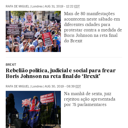
RAFA DE MIGUEL
|
Londres
|
AUG 31, 2019 - 12:22
EDT
Mais de 80 manifestações
acontecem neste sábado em
diferentes cidades para
protestar contra a medida de
Boris Johnson na reta final
do Brexit
BREXIT
Rebelião política, judicial e social para frear
Boris Johnson na reta final do ‘Brexit’
RAFA DE MIGUEL
|
Londres
|
AUG 30, 2019 - 08:39
EDT
Na manhã de sexta, juiz
rejeitou ação apresentada
por 75 parlamentares