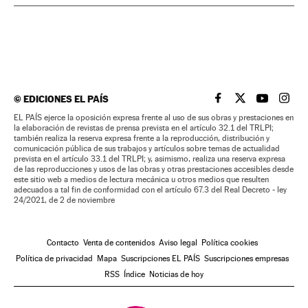
©
EDICIONES EL PAÍS
EL PAÍS BRASIL EN
EL PAÍS BRASI
EL PAÍS B
EL PA
EL PAÍS ejerce la oposición expresa frente al uso de sus obras y prestaciones en
la elaboración de revistas de prensa prevista en el artículo 32.1 del TRLPI;
también realiza la reserva expresa frente a la reproducción, distribución y
comunicación pública de sus trabajos y artículos sobre temas de actualidad
prevista en el artículo 33.1 del TRLPI; y, asimismo, realiza una reserva expresa
de las reproducciones y usos de las obras y otras prestaciones accesibles desde
este sitio web a medios de lectura mecánica u otros medios que resulten
adecuados a tal fin de conformidad con el artículo 67.3 del Real Decreto - ley
24/2021, de 2 de noviembre
Contacto
Venta de contenidos
Aviso legal
Política cookies
Política de privacidad
Mapa
Suscripciones EL PAÍS
Suscripciones empresas
RSS
Índice
Noticias de hoy