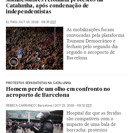
Manifestantes retomam protestos na
Catalunha, após condenação de
independentistas
EL PAÍS
|
OCT 15, 2019 - 09:35
EDT
As mobilizações foram
convocadas pela plataforma
Tsunami Democrático e
fecham pelo segundo dia
seguido o aeroporto de
Barcelona
PROTESTOS SEPARATISTAS NA CATALUNHA
Homem perde um olho em confronto no
aeroporto de Barcelona
REBECA CARRANCO
|
Barcelona
|
OCT 15, 2019 - 09:32
EDT
Hospital diz que as feridas
são compatíveis com o
impacto de uma bala de
borracha; protestos