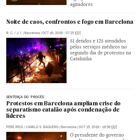
agitadores
Noite de caos, confrontos e fogo em Barcelona
R. C.
/
J. Í.
|
Barcelona
|
OCT 16, 2019 - 07:25
EDT
51 detidos e 125 atendidos
pelos serviços médicos no
segundo dia de protestos na
Catalunha
SENTENÇA DO 'PROCÉS'
Protestos em Barcelona ampliam crise do
separatismo catalão após condenação de
líderes
PERE RÍOS
/
CAMILO S. BAQUERO
|
Barcelona
|
OCT 15, 2019 - 19:58
EDT
O presidente do governo