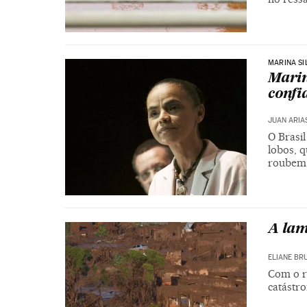
MARINA SI
Marin
confi
JUAN ARIA
O Brasi
lobos, 
roubem 
A la
ELIANE BR
Com o r
catástro