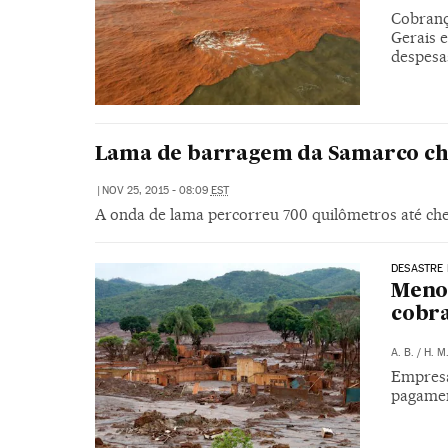
Cobrança
Gerais e
despesa
Lama de barragem da Samarco ch
|
NOV 25, 2015 - 08:09
EST
A onda de lama percorreu 700 quilômetros até cheg
DESASTRE
Menos
cobra
A. B.
/
H. M
Empresa
pagamen