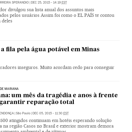
ERREIRA SPERANDIO
|
DEC 25, 2015 - 14:19
EST
or divulgou sua lista anual dos assuntos mais
ados pelos usuários Assim foi como o EL PAÍS te contou
 deles
 fila pela água potável em Minas
oradores inseguros. Muito acordam cedo para conseguir
 DE MARIANA
na: um mês da tragédia e anos à frente
garantir reparação total
MENDONÇA
|
São Paulo
|
DEC 05, 2015 - 11:30
EST
 500 atingidos continuam em hotéis esperando solução
iva na região Casos no Brasil e exterior mostram demora
arcimento ambiental e de vítimas