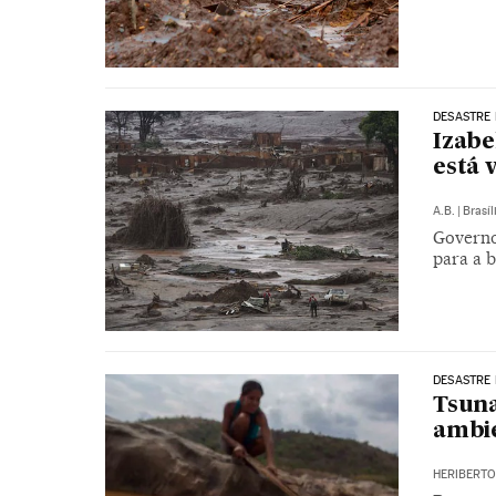
DESASTRE
Izabe
está 
A.B.
|
Brasíl
Governo
para a 
DESASTRE
Tsuna
ambie
HERIBERT