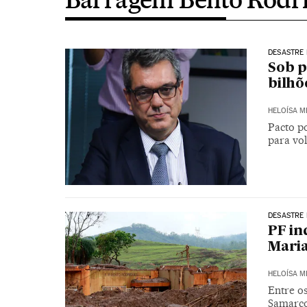
DESASTRE
Sob p
bilhõ
HELOÍSA 
Pacto p
para vol
DESASTRE
PF in
Mari
HELOÍSA 
Entre os
Samarco