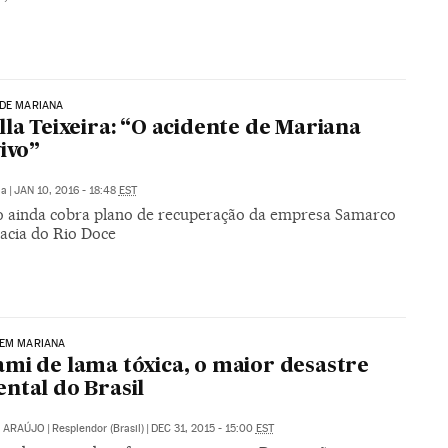
 DE MARIANA
lla Teixeira: “O acidente de Mariana
vivo”
ia
|
JAN 10, 2016 - 18:48
EST
 ainda cobra plano de recuperação da empresa Samarco
bacia do Rio Doce
 EM MARIANA
mi de lama tóxica, o maior desastre
ntal do Brasil
O ARAÚJO
|
Resplendor (Brasil)
|
DEC 31, 2015 - 15:00
EST