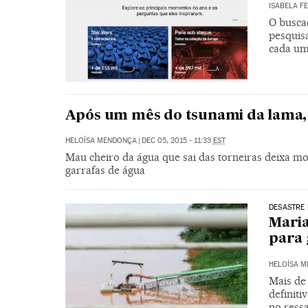
ISABELA F
O buscad
pesquis
cada um
Após um mês do tsunami da lama, a
HELOÍSA MENDONÇA
|
DEC 05, 2015 - 11:33
EST
Mau cheiro da água que sai das torneiras deixa m
garrafas de água
DESASTRE
Maria
para 
HELOÍSA 
Mais de
definit
no ress