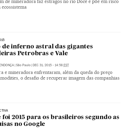
m de mineradora faz estragos no rio Doce e põe em risco
 ecossistema
015
 de inferno astral das gigantes
leiras Petrobras e Vale
MENDONÇA
|
São Paulo
|
DEC 31, 2015 - 14:58
EST
ira e mineradora enfrentaram, além da queda do preço
modities, o desafio de recuperar imagem das companhias
CTIVA
 foi 2015 para os brasileiros segundo as
isas no Google