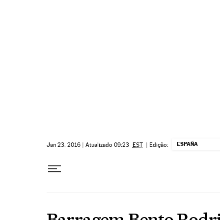
Pular para o conteúdo
ESPAÑA
Jan 23, 2016
|
Atualizado 09:23
EST
|
Edição:
Barragem Bento Rodr