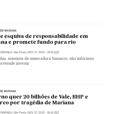
 EM MARIANA
se esquiva de responsabilidade em
na e promete fundo para rio
MENDONÇA
|
São Paulo
|
NOV 27, 2015 - 19:10
EST
ia, acionista da mineradora Samarco, não informou
pretende investir
 DE MARIANA
no quer 20 bilhões de Vale, BHP e
co por tragédia de Mariana
MENDONÇA
|
São Paulo
|
NOV 27, 2015 - 19:10
EST