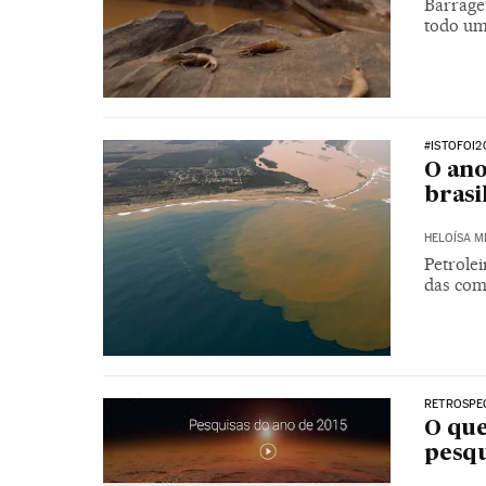
Barrage
todo um
#ISTOFOI2
O ano
brasi
HELOÍSA 
Petrole
das com
RETROSPE
O que
pesqu