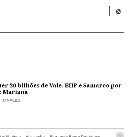
a
Politica 
er 20 bilhões de Vale, BHP e Samarco por
e Mariana
| SÃO PAULO
tre Mariana
Avalanche
Barragem Bento Rodrigues