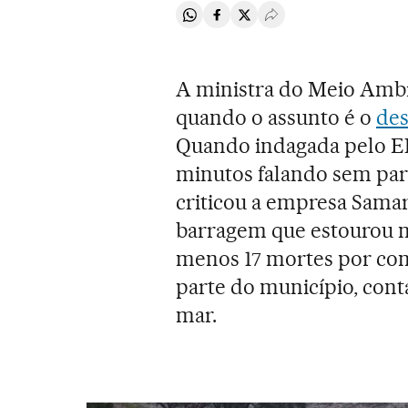
Compartir en Whatsapp
Compartir en Facebook
Compartir en Twitter
Desplegar Redes Soci
A ministra do Meio Ambie
quando o assunto é o
des
Quando indagada pelo EL 
minutos falando sem para
criticou a empresa Samar
barragem que estourou n
menos 17 mortes por con
parte do município, cont
mar.