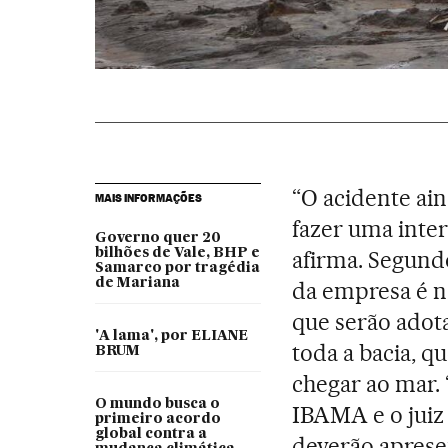
“O acidente ain
MAIS INFORMAÇÕES
fazer uma inte
Governo quer 20
bilhões de Vale, BHP e
afirma. Segundo
Samarco por tragédia
de Mariana
da empresa é n
que serão adot
'A lama', por ELIANE
toda a bacia, q
BRUM
chegar ao mar.
O mundo busca o
IBAMA e o juiz
primeiro acordo
global contra a
deverão aprese