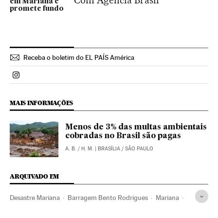
Com Agência Brasil
em Mariana e
promete fundo
Receba o boletim do EL PAÍS América
Politica El País Brasil en Instagram
MAIS INFORMAÇÕES
Menos de 3% das multas ambientais
cobradas no Brasil são pagas
A. B.
/
H. M.
| BRASÍLIA / SÃO PAULO
ARQUIVADO EM
Desastre Mariana
Barragem Bento Rodrigues
Mariana
Samarco Mineração
Ouro Preto
Inundações
Minas