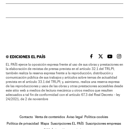
©
EDICIONES EL PAÍS
EL PAÍS BRASIL EN
EL PAÍS BRASI
EL PAÍS B
EL PA
EL PAÍS ejerce la oposición expresa frente al uso de sus obras y prestaciones en
la elaboración de revistas de prensa prevista en el artículo 32.1 del TRLPI;
también realiza la reserva expresa frente a la reproducción, distribución y
comunicación pública de sus trabajos y artículos sobre temas de actualidad
prevista en el artículo 33.1 del TRLPI; y, asimismo, realiza una reserva expresa
de las reproducciones y usos de las obras y otras prestaciones accesibles desde
este sitio web a medios de lectura mecánica u otros medios que resulten
adecuados a tal fin de conformidad con el artículo 67.3 del Real Decreto - ley
24/2021, de 2 de noviembre
Contacto
Venta de contenidos
Aviso legal
Política cookies
Política de privacidad
Mapa
Suscripciones EL PAÍS
Suscripciones empresas