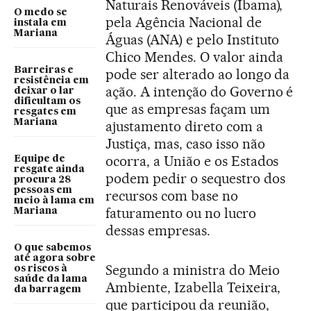
Naturais Renováveis (Ibama),
O medo se
pela Agência Nacional de
instala em
Mariana
Águas (ANA) e pelo Instituto
Chico Mendes. O valor ainda
Barreiras e
pode ser alterado ao longo da
resistência em
ação. A intenção do Governo é
deixar o lar
dificultam os
que as empresas façam um
resgates em
Mariana
ajustamento direto com a
Justiça, mas, caso isso não
ocorra, a União e os Estados
Equipe de
resgate ainda
podem pedir o sequestro dos
procura 28
pessoas em
recursos com base no
meio à lama em
faturamento ou no lucro
Mariana
dessas empresas.
O que sabemos
até agora sobre
Segundo a ministra do Meio
os riscos à
saúde da lama
Ambiente, Izabella Teixeira,
da barragem
que participou da reunião,