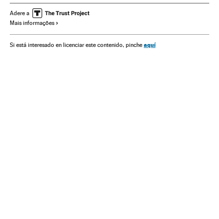
Minas Gerais
Desastres naturais
Jazidas mineiras
Adere a
Mais informações
Acidentes
Mineração
Desastres
Brasil
Matérias-primas
América do Sul
Acontecimentos
aquí
Si está interesado en licenciar este contenido, pinche
Problemas ambientais
Empresas
América
Economia
Indústria
Rejeitos industriais
Avalanche
Vazamentos