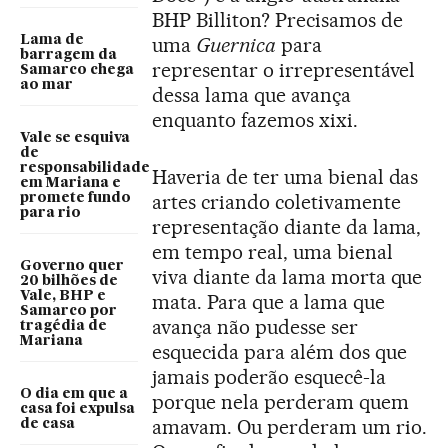
BHP Billiton? Precisamos de
Lama de
uma
Guernica
para
barragem da
representar o irrepresentável
Samarco chega
ao mar
dessa lama que avança
enquanto fazemos xixi.
Vale se esquiva
de
responsabilidade
Haveria de ter uma bienal das
em Mariana e
artes criando coletivamente
promete fundo
para rio
representação diante da lama,
em tempo real, uma bienal
Governo quer
viva diante da lama morta que
20 bilhões de
Vale, BHP e
mata. Para que a lama que
Samarco por
avança não pudesse ser
tragédia de
Mariana
esquecida para além dos que
jamais poderão esquecê-la
O dia em que a
porque nela perderam quem
casa foi expulsa
amavam. Ou perderam um rio.
de casa