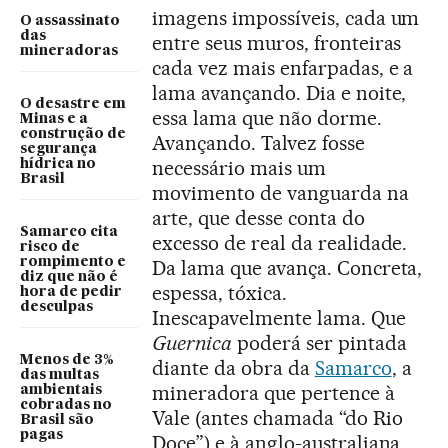
imagens impossíveis, cada um
O assassinato
das
entre seus muros, fronteiras
mineradoras
cada vez mais enfarpadas, e a
lama avançando. Dia e noite,
O desastre em
essa lama que não dorme.
Minas e a
construção de
Avançando. Talvez fosse
segurança
necessário mais um
hídrica no
Brasil
movimento de vanguarda na
arte, que desse conta do
Samarco cita
excesso de real da realidade.
risco de
rompimento e
Da lama que avança. Concreta,
diz que não é
espessa, tóxica.
hora de pedir
desculpas
Inescapavelmente lama. Que
Guernica
poderá ser pintada
Menos de 3%
diante da obra da
Samarco
, a
das multas
mineradora que pertence à
ambientais
cobradas no
Vale (antes chamada “do Rio
Brasil são
pagas
Doce”) e à anglo-australiana