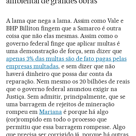
ambiental de grandes obras
A lama que nega a lama. Assim como Vale e
BHP Billiton fingem que a Samarco é outra
coisa que não elas mesmas. Assim como o
governo federal finge que aplicar multas é
uma demonstração de força, sem dizer que
apenas 3% das multas são de fato pagas pelas
empresas multadas
, e sem dizer que não
haverá dinheiro que possa dar conta da
reparação. Nem mesmo os 20 bilhões de reais
que o governo federal anunciou exigir na
Justiça. Sem admitir, principalmente, que se
uma barragem de rejeitos de mineração
rompeu em
Mariana
é porque há algo
(cor)rompido em todo o processo que
permitiu que essa barragem rompesse. Algo
que precisa ser corrigido já, porque há outras