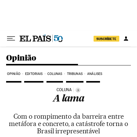
Pular para o conteúdo
SUSCRÍBETE
Opinião
OPINIÃO
EDITORIAIS
COLUNAS
TRIBUNAS
ANÁLISES
COLUNA
i
A lama
Com o rompimento da barreira entre
metáfora e concreto, a catástrofe torna o
Brasil irrepresentável