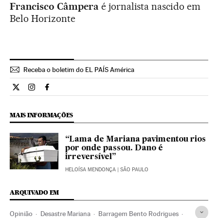
Francisco Câmpera
é jornalista nascido em
Belo Horizonte
Receba o boletim do EL PAÍS América
Opiniao El País Brasil en Twitter
Opiniao El País Brasil en Instagram
Opiniao El País Brasil en Facebook
MAIS INFORMAÇÕES
“Lama de Mariana pavimentou rios
por onde passou. Dano é
irreversível”
HELOÍSA MENDONÇA
| SÃO PAULO
ARQUIVADO EM
Opinião
Desastre Mariana
Barragem Bento Rodrigues