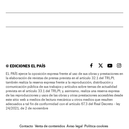
©
EDICIONES EL PAÍS
EL PAÍS BRASIL EN
EL PAÍS BRASI
EL PAÍS B
EL PA
EL PAÍS ejerce la oposición expresa frente al uso de sus obras y prestaciones en
la elaboración de revistas de prensa prevista en el artículo 32.1 del TRLPI;
también realiza la reserva expresa frente a la reproducción, distribución y
comunicación pública de sus trabajos y artículos sobre temas de actualidad
prevista en el artículo 33.1 del TRLPI; y, asimismo, realiza una reserva expresa
de las reproducciones y usos de las obras y otras prestaciones accesibles desde
este sitio web a medios de lectura mecánica u otros medios que resulten
adecuados a tal fin de conformidad con el artículo 67.3 del Real Decreto - ley
24/2021, de 2 de noviembre
Contacto
Venta de contenidos
Aviso legal
Política cookies