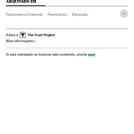
ARQUIVADO EM
Fenômenos Internet
Feminismo
Bataclan
Estado Islâmico
Refugiados
Motores pesquisa
Mulheres
Jazidas mineiras
Desastres naturais
Brasil
Adere a
Mais informações
Noticias Virais
Internet
Problemas ambientais
Matérias-primas
2015
Desastre Mariana
aquí
Si está interesado en licenciar este contenido, pinche
Resumo anual
Viral Internet
Barragem Bento Rodrigues
Caso Petrobras
Atentado Paris 13 N
Google
América
Meios comunicação
Comunicação
Retrospectiva