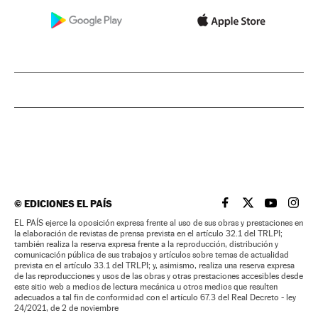
©
EDICIONES EL PAÍS
EL PAÍS BRASIL EN
EL PAÍS BRASI
EL PAÍS B
EL PA
EL PAÍS ejerce la oposición expresa frente al uso de sus obras y prestaciones en
la elaboración de revistas de prensa prevista en el artículo 32.1 del TRLPI;
también realiza la reserva expresa frente a la reproducción, distribución y
comunicación pública de sus trabajos y artículos sobre temas de actualidad
prevista en el artículo 33.1 del TRLPI; y, asimismo, realiza una reserva expresa
de las reproducciones y usos de las obras y otras prestaciones accesibles desde
este sitio web a medios de lectura mecánica u otros medios que resulten
adecuados a tal fin de conformidad con el artículo 67.3 del Real Decreto - ley
24/2021, de 2 de noviembre