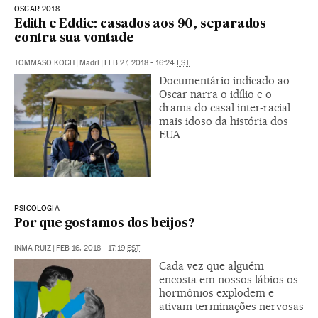
OSCAR 2018
Edith e Eddie: casados aos 90, separados
contra sua vontade
TOMMASO KOCH
|
Madri
|
FEB 27, 2018 - 16:24
EST
Documentário indicado ao
Oscar narra o idílio e o
drama do casal inter-racial
mais idoso da história dos
EUA
PSICOLOGIA
Por que gostamos dos beijos?
INMA RUIZ
|
FEB 16, 2018 - 17:19
EST
Cada vez que alguém
encosta em nossos lábios os
hormônios explodem e
ativam terminações nervosas