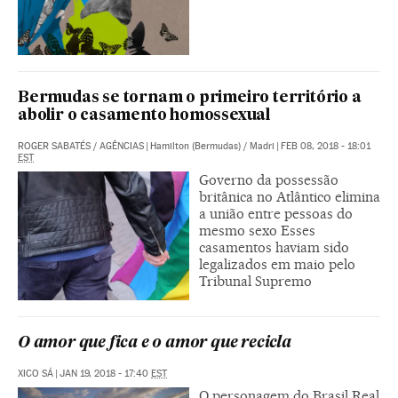
Bermudas se tornam o primeiro território a
abolir o casamento homossexual
ROGER SABATÉS
/
AGÊNCIAS
|
Hamilton (Bermudas) / Madri
|
FEB 08, 2018 - 18:01
EST
Governo da possessão
britânica no Atlântico elimina
a união entre pessoas do
mesmo sexo Esses
casamentos haviam sido
legalizados em maio pelo
Tribunal Supremo
O amor que fica e o amor que recicla
XICO SÁ
|
JAN 19, 2018 - 17:40
EST
O personagem do Brasil Real