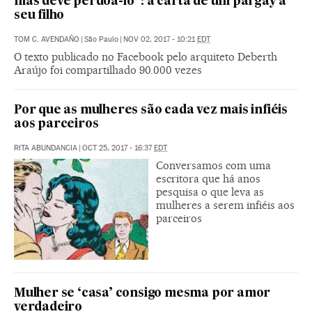
mas deve perdoá-lo”: a carta de um pai gay a
seu filho
TOM C. AVENDAÑO
|
São Paulo
|
NOV 02, 2017 - 10:21
EDT
O texto publicado no Facebook pelo arquiteto Deberth
Araújo foi compartilhado 90.000 vezes
Por que as mulheres são cada vez mais infiéis
aos parceiros
RITA ABUNDANCIA
|
OCT 25, 2017 - 16:37
EDT
Conversamos com uma
escritora que há anos
pesquisa o que leva as
mulheres a serem infiéis aos
parceiros
Mulher se ‘casa’ consigo mesma por amor
verdadeiro