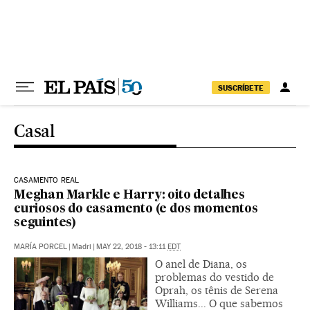
Pular para o conteúdo
SUSCRÍBETE
Casal
CASAMENTO REAL
Meghan Markle e Harry: oito detalhes
curiosos do casamento (e dos momentos
seguintes)
MARÍA PORCEL
|
Madri
|
MAY 22, 2018 - 13:11
EDT
O anel de Diana, os
problemas do vestido de
Oprah, os tênis de Serena
Williams... O que sabemos