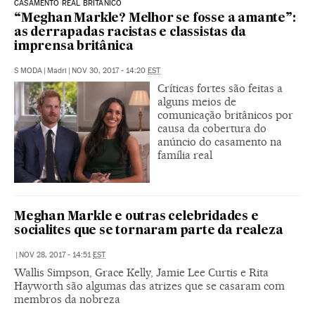
CASAMENTO REAL BRITÂNICO
“Meghan Markle? Melhor se fosse a amante”:
as derrapadas racistas e classistas da
imprensa britânica
S MODA
|
Madri
|
NOV 30, 2017 - 14:20
EST
Críticas fortes são feitas a
alguns meios de
comunicação britânicos por
causa da cobertura do
anúncio do casamento na
família real
Meghan Markle e outras celebridades e
socialites que se tornaram parte da realeza
|
NOV 28, 2017 - 14:51
EST
Wallis Simpson, Grace Kelly, Jamie Lee Curtis e Rita
Hayworth são algumas das atrizes que se casaram com
membros da nobreza