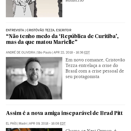
ENTREVISTA | CRISTÓVÃO TEZZA, ESCRITOR
“Não tenho medo da ‘República de Curitiba’,
mas da que matou Marielle”
ANDRÉ DE OLIVEIRA
|
São Paulo
|
APR 22, 2018 - 16:36
EDT
Em novo romance, Cristovão
Tezza entrelaça a crise do
Brasil com a crise pessoal de
seu protagonista
Assim é a nova amiga inseparável de Brad Pitt
EL PAÍS
|
Madri
|
APR 09, 2018 - 16:08
EDT
Chama-se Neri Oxman, é