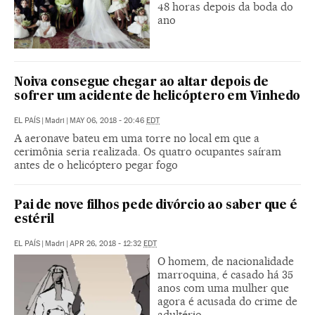
48 horas depois da boda do
ano
Noiva consegue chegar ao altar depois de
sofrer um acidente de helicóptero em Vinhedo
EL PAÍS
|
Madri
|
MAY 06, 2018 - 20:46
EDT
A aeronave bateu em uma torre no local em que a
cerimônia seria realizada. Os quatro ocupantes saíram
antes de o helicóptero pegar fogo
Pai de nove filhos pede divórcio ao saber que é
estéril
EL PAÍS
|
Madri
|
APR 26, 2018 - 12:32
EDT
O homem, de nacionalidade
marroquina, é casado há 35
anos com uma mulher que
agora é acusada do crime de
adultério