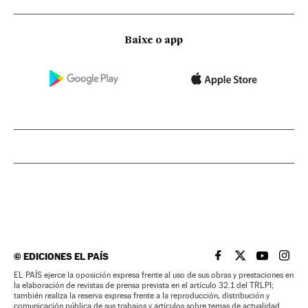
Baixe o app
©
EDICIONES EL PAÍS
EL PAÍS BRASIL EN
EL PAÍS BRASI
EL PAÍS B
EL PA
EL PAÍS ejerce la oposición expresa frente al uso de sus obras y prestaciones en
la elaboración de revistas de prensa prevista en el artículo 32.1 del TRLPI;
también realiza la reserva expresa frente a la reproducción, distribución y
comunicación pública de sus trabajos y artículos sobre temas de actualidad