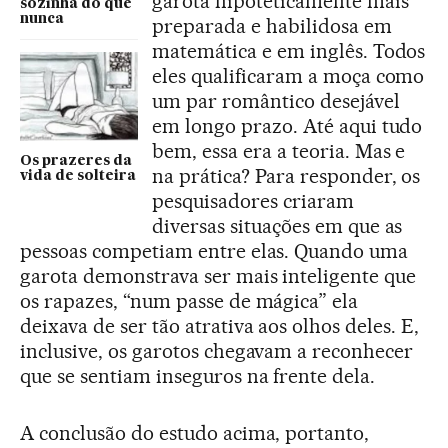
garota hipoteticamente mais
sozinha do que
nunca
preparada e habilidosa em
matemática e em inglês. Todos
eles qualificaram a moça como
um par romântico desejável
em longo prazo. Até aqui tudo
bem, essa era a teoria. Mas e
Os prazeres da
na prática? Para responder, os
vida de solteira
pesquisadores criaram
diversas situações em que as
pessoas competiam entre elas. Quando uma
garota demonstrava ser mais inteligente que
os rapazes, “num passe de mágica” ela
deixava de ser tão atrativa aos olhos deles. E,
inclusive, os garotos chegavam a reconhecer
que se sentiam inseguros na frente dela.
A conclusão do estudo acima, portanto,