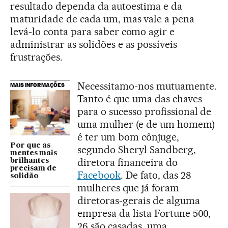
resultado dependa da autoestima e da
maturidade de cada um, mas vale a pena
levá-lo conta para saber como agir e
administrar as solidões e as possíveis
frustrações.
Necessitamo-nos mutuamente.
MAIS INFORMAÇÕES
Tanto é que uma das chaves
para o sucesso profissional de
uma mulher (e de um homem)
é ter um bom cônjuge,
Por que as
segundo Sheryl Sandberg,
mentes mais
diretora financeira do
brilhantes
precisam de
Facebook
. De fato, das 28
solidão
mulheres que já foram
diretoras-gerais de alguma
empresa da lista Fortune 500,
26 são casadas, uma