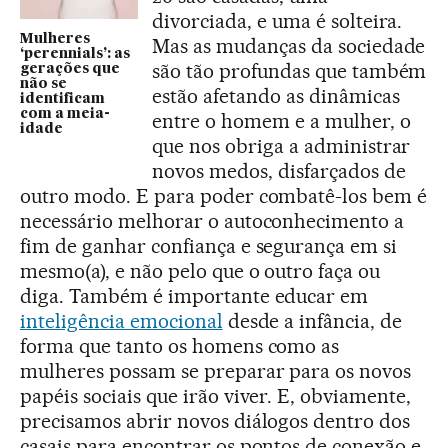
divorciada, e uma é solteira.
Mulheres
Mas as mudanças da sociedade
‘perennials’: as
são tão profundas que também
gerações que
não se
estão afetando as dinâmicas
identificam
com a meia-
entre o homem e a mulher, o
idade
que nos obriga a administrar
novos medos, disfarçados de
outro modo. E para poder combatê-los bem é
necessário melhorar o autoconhecimento a
fim de ganhar confiança e segurança em si
mesmo(a), e não pelo que o outro faça ou
diga. Também é importante educar em
inteligência emocional
desde a infância, de
forma que tanto os homens como as
mulheres possam se preparar para os novos
papéis sociais que irão viver. E, obviamente,
precisamos abrir novos diálogos dentro dos
casais para encontrar os pontos de conexão e