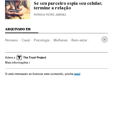
Se seu parceiro espia seu celular,
termine a relação
PATRICIA PEYRÓ JIMÉNEZ
ARQUIVADO EM
Homens
Casal
Psicologia
Mulheres
Bem-estar
Estilo vida
Trabalho
Sociedade
Ciência
Laboratorio de felicidad
Blogs
Adere a
Mais informações
aquí
Si está interesado en licenciar este contenido, pinche