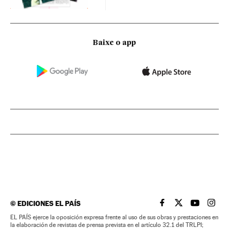
Baixe o app
©
EDICIONES EL PAÍS
EL PAÍS BRASIL EN
EL PAÍS BRASI
EL PAÍS B
EL PA
EL PAÍS ejerce la oposición expresa frente al uso de sus obras y prestaciones en
la elaboración de revistas de prensa prevista en el artículo 32.1 del TRLPI;