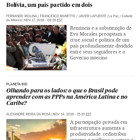
Bolívia, um país partido em dois
FERNANDO MOLINA
/
FRANCESCO MANETTO
/
JAVIER LAFUENTE
|
La Paz / Cidade
do México
|
NOV 17, 2019 - 06:28
EST
Renúncia e a substituição de
Evo Morales precipitam a
crise social e política de um
país profundamente dividido
entre seus seguidores e o
Governo interino
PLANETA BID
Olhando para os lados: o que o Brasil pode
aprender com as PPPs na América Latina e no
Caribe?
ALEXANDRE MEIRA DA ROSA
|
NOV 14, 2019 - 15:15
EST
A participação privada em
infraestrutura aumenta a
produtividade, redistribui
riqueza e melhora o acesso a