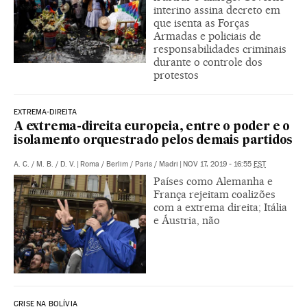
interino assina decreto em
que isenta as Forças
Armadas e policiais de
responsabilidades criminais
durante o controle dos
protestos
EXTREMA-DIREITA
A extrema-direita europeia, entre o poder e o
isolamento orquestrado pelos demais partidos
A. C.
/
M. B.
/
D. V.
|
Roma / Berlim / Paris / Madri
|
NOV 17, 2019 - 16:55
EST
Países como Alemanha e
França rejeitam coalizões
com a extrema direita; Itália
e Áustria, não
CRISE NA BOLÍVIA