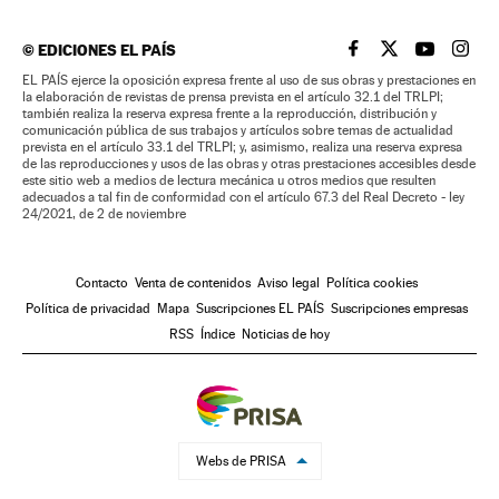
©
EDICIONES EL PAÍS
EL PAÍS BRASIL EN
EL PAÍS BRASI
EL PAÍS B
EL PA
EL PAÍS ejerce la oposición expresa frente al uso de sus obras y prestaciones en
la elaboración de revistas de prensa prevista en el artículo 32.1 del TRLPI;
también realiza la reserva expresa frente a la reproducción, distribución y
comunicación pública de sus trabajos y artículos sobre temas de actualidad
prevista en el artículo 33.1 del TRLPI; y, asimismo, realiza una reserva expresa
de las reproducciones y usos de las obras y otras prestaciones accesibles desde
este sitio web a medios de lectura mecánica u otros medios que resulten
adecuados a tal fin de conformidad con el artículo 67.3 del Real Decreto - ley
24/2021, de 2 de noviembre
Contacto
Venta de contenidos
Aviso legal
Política cookies
Política de privacidad
Mapa
Suscripciones EL PAÍS
Suscripciones empresas
RSS
Índice
Noticias de hoy
Webs de PRISA