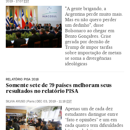
2019 - 17:07
EST
"A gente brigando, a
Argentina perde muito mais.
Mas eu não quero perder
um dedinho", disse
Bolsonaro ao chegar em
Bento Gonçalves. Crise
gerada por decisão de
Trump de impor tarifas
sobre importação de metais
se soma a divergências
ideológicas
RELATÓRIO PISA 2018
Somente sete de 79 países melhoram seus
resultados no relatório PISA
SILVIA AYUSO
|
Paris
|
DEC 03, 2019 - 11:18
EST
Apenas um de cada dez
estudantes distingue entre
“fato e opiniões” e um em
cada quatro tem dificuldades