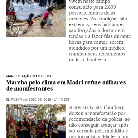
vivem neste campo,
construído para 2.800
pessoas, muitas delas
menores. As condições são
extremas, seus habitantes
são forçados a dormir em
tendas e a fazer filas durante
horas para comer, serem
atendidos por um médico,
tramitar seus documentos
ou ir ao banheiro
MANIFESTAÇÃO PELO CLIMA
Marcha pelo clima em Madri reúne milhares
de manifestantes
EL PAÍS
|
Madri
|
DEC 06, 2019 - 14:40
EST
A ativista Greta Thunberg
deixou a manifestação por
recomendação da polícia, ao
não conseguir avançar após
ser cercada pela multidão e
por jornalistas. Ela leria um