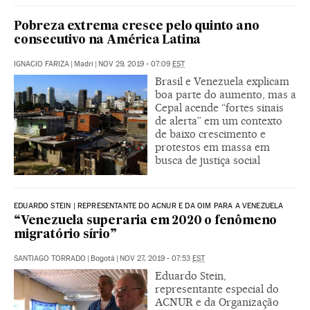
Pobreza extrema cresce pelo quinto ano
consecutivo na América Latina
IGNACIO FARIZA
|
Madri
|
NOV 29, 2019 - 07:09
EST
Brasil e Venezuela explicam
boa parte do aumento, mas a
Cepal acende “fortes sinais
de alerta” em um contexto
de baixo crescimento e
protestos em massa em
busca de justiça social
EDUARDO STEIN | REPRESENTANTE DO ACNUR E DA OIM PARA A VENEZUELA
“Venezuela superaria em 2020 o fenômeno
migratório sírio”
SANTIAGO TORRADO
|
Bogotá
|
NOV 27, 2019 - 07:53
EST
Eduardo Stein,
representante especial do
ACNUR e da Organização