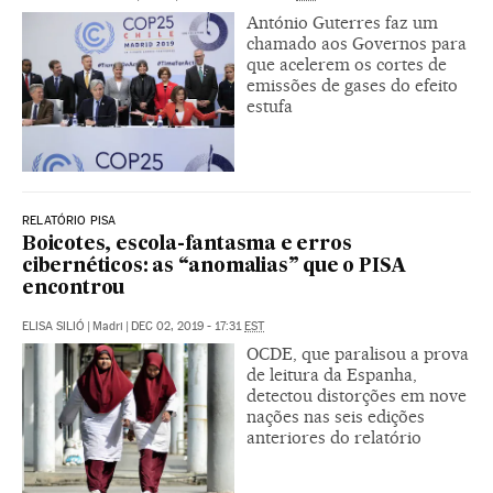
António Guterres faz um
chamado aos Governos para
que acelerem os cortes de
emissões de gases do efeito
estufa
RELATÓRIO PISA
Boicotes, escola-fantasma e erros
cibernéticos: as “anomalias” que o PISA
encontrou
ELISA SILIÓ
|
Madri
|
DEC 02, 2019 - 17:31
EST
OCDE, que paralisou a prova
de leitura da Espanha,
detectou distorções em nove
nações nas seis edições
anteriores do relatório