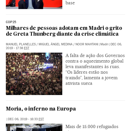
base
COP25
Milhares de pessoas adotam em Madri o grito
de Greta Thunberg diante da crise climática
MANUEL PLANELLES
/
MIGUEL ÁNGEL MEDINA
/
NOOR MAHTANI
|
Madri
|
DEC 06,
2019 - 17:38
EST
A falta de ação dos Governos
contra o aquecimento global
leva manifestantes às ruas.
“Os líderes estão nos
traindo”, lamenta a jovem
ativista sueca
Moria, o inferno na Europa
|
DEC 06, 2019 - 16:33
EST
Mais de 15.000 refugiados