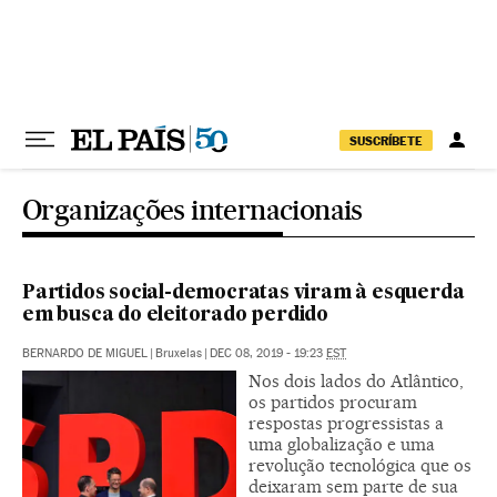
Pular para o conteúdo
SUSCRÍBETE
Organizações internacionais
Partidos social-democratas viram à esquerda
em busca do eleitorado perdido
BERNARDO DE MIGUEL
|
Bruxelas
|
DEC 08, 2019 - 19:23
EST
Nos dois lados do Atlântico,
os partidos procuram
respostas progressistas a
uma globalização e uma
revolução tecnológica que os
deixaram sem parte de sua