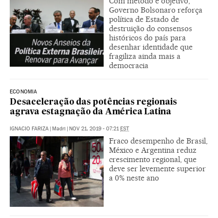
Com método e objetivo,
Governo Bolsonaro reforça
política de Estado de
destruição do consensos
históricos do país para
desenhar identidade que
fragiliza ainda mais a
democracia
ECONOMIA
Desaceleração das potências regionais
agrava estagnação da América Latina
IGNACIO FARIZA
|
Madri
|
NOV 21, 2019 - 07:21
EST
Fraco desempenho de Brasil,
México e Argentina reduz
crescimento regional, que
deve ser levemente superior
a 0% neste ano