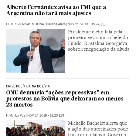
Alberto Fernández avisa ao FMI que a
Argentina não fará mais ajustes
FEDERICO RIVAS MOLINA
|
Buenos Aires
|
NOV 21, 2019 - 05:24
EST
Presidente eleito fala pela
primeira vez com a chefe do
Fundo, Kristalina Georgieva,
sobre renegociação da dívida
CRISE POLÍTICA NA BOLÍVIA
ONU denuncia “ações repressivas” em
protestos na Bolívia que deixaram ao menos
23 mortos
F. M.
|
La Paz
|
NOV 17, 2019 - 18:20
EST
Michelle Bachelet alerta que
a ação das autoridades pode
frustrar o diálogo. Governo