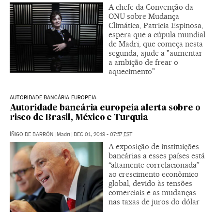
A chefe da Convenção da
ONU sobre Mudança
Climática, Patricia Espinosa,
espera que a cúpula mundial
de Madri, que começa nesta
segunda, ajude a "aumentar
a ambição de frear o
aquecimento"
AUTORIDADE BANCÁRIA EUROPEIA
Autoridade bancária europeia alerta sobre o
risco de Brasil, México e Turquia
ÍÑIGO DE BARRÓN
|
Madri
|
DEC 01, 2019 - 07:57
EST
A exposição de instituições
bancárias a esses países está
“altamente correlacionada”
ao crescimento econômico
global, devido às tensões
comerciais e as mudanças
nas taxas de juros do dólar