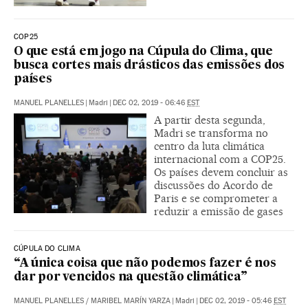
COP25
O que está em jogo na Cúpula do Clima, que
busca cortes mais drásticos das emissões dos
países
MANUEL PLANELLES
|
Madri
|
DEC 02, 2019 - 06:46
EST
A partir desta segunda,
Madri se transforma no
centro da luta climática
internacional com a COP25.
Os países devem concluir as
discussões do Acordo de
Paris e se comprometer a
reduzir a emissão de gases
CÚPULA DO CLIMA
“A única coisa que não podemos fazer é nos
dar por vencidos na questão climática”
MANUEL PLANELLES
/
MARIBEL MARÍN YARZA
|
Madri
|
DEC 02, 2019 - 05:46
EST