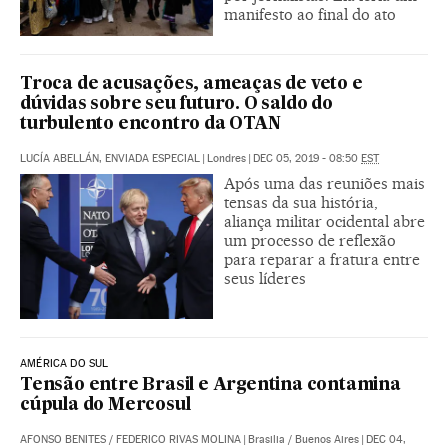
manifesto ao final do ato
Troca de acusações, ameaças de veto e
dúvidas sobre seu futuro. O saldo do
turbulento encontro da OTAN
LUCÍA ABELLÁN, ENVIADA ESPECIAL
|
Londres
|
DEC 05, 2019 - 08:50
EST
Após uma das reuniões mais
tensas da sua história,
aliança militar ocidental abre
um processo de reflexão
para reparar a fratura entre
seus líderes
AMÉRICA DO SUL
Tensão entre Brasil e Argentina contamina
cúpula do Mercosul
AFONSO BENITES
/
FEDERICO RIVAS MOLINA
|
Brasilia / Buenos Aires
|
DEC 04,