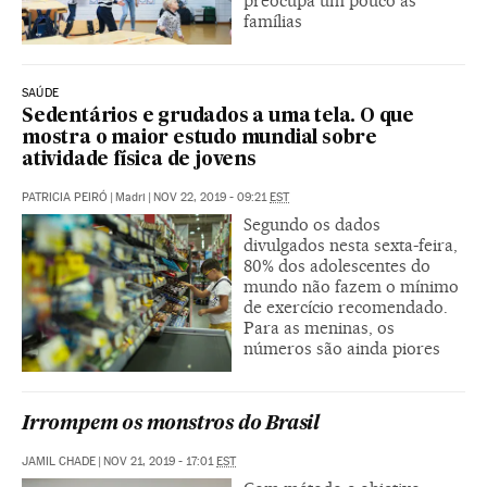
preocupa um pouco as
famílias
SAÚDE
Sedentários e grudados a uma tela. O que
mostra o maior estudo mundial sobre
atividade física de jovens
PATRICIA PEIRÓ
|
Madri
|
NOV 22, 2019 - 09:21
EST
Segundo os dados
divulgados nesta sexta-feira,
80% dos adolescentes do
mundo não fazem o mínimo
de exercício recomendado.
Para as meninas, os
números são ainda piores
Irrompem os monstros do Brasil
JAMIL CHADE
|
NOV 21, 2019 - 17:01
EST