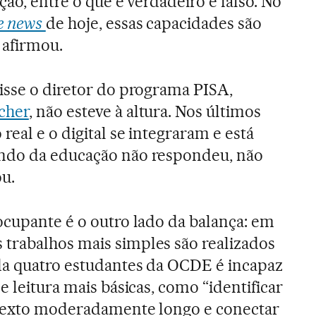
cção, entre o que é verdadeiro e falso. No
e news
de hoje, essas capacidades são
 afirmou.
isse o diretor do programa PISA,
cher
, não esteve à altura. Nos últimos
real e o digital se integraram e está
ndo da educação não respondeu, não
u.
ocupante é o outro lado da balança: em
trabalhos mais simples são realizados
da quatro estudantes da OCDE é incapaz
e leitura mais básicas, como “identificar
 texto moderadamente longo e conectar