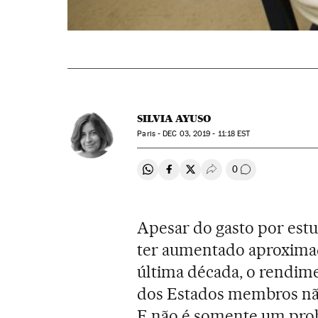
SILVIA AYUSO
Paris -
DEC
03, 2019 - 11:18
EST
0
Compartir en Whatsapp
Compartir en Facebook
Compartir en Twitter
Desplegar Redes Soci
Comentários
Apesar do gasto por est
ter aumentado aproxima
última década, o rendim
dos Estados membros nã
E não é somente um pro