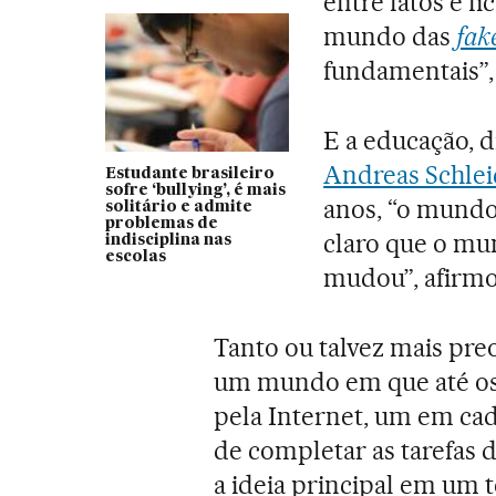
entre fatos e fi
mundo das
fak
fundamentais”,
E a educação, d
Andreas Schlei
Estudante brasileiro
sofre ‘bullying’, é mais
anos, “o mundo 
solitário e admite
problemas de
claro que o mu
indisciplina nas
escolas
mudou”, afirmo
Tanto ou talvez mais pre
um mundo em que até os 
pela Internet, um em ca
de completar as tarefas d
a ideia principal em um