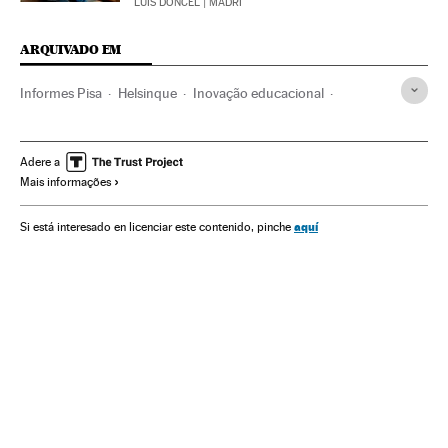
LUIS DONCEL
| MADRI
ARQUIVADO EM
Informes Pisa
Helsinque
Inovação educacional
Finlândia
Aprendizagem
Corpo professores
Escandinávia
Qualidade ensino
OCDE
Pedagogia
Adere a
Mais informações
Comunidade educativa
Europa
Organizações internacionais
Educação
aquí
Si está interesado en licenciar este contenido, pinche
Relações exteriores