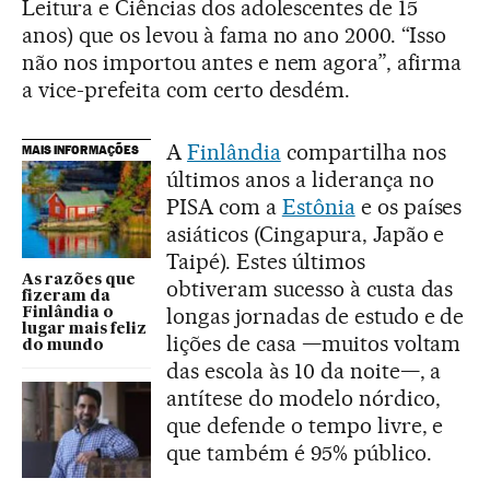
Leitura e Ciências dos adolescentes de 15
anos) que os levou à fama no ano 2000. “Isso
não nos importou antes e nem agora”, afirma
a vice-prefeita com certo desdém.
A
Finlândia
compartilha nos
MAIS INFORMAÇÕES
últimos anos a liderança no
PISA com a
Estônia
e os países
asiáticos (Cingapura, Japão e
Taipé). Estes últimos
As razões que
obtiveram sucesso à custa das
fizeram da
longas jornadas de estudo e de
Finlândia o
lugar mais feliz
lições de casa —muitos voltam
do mundo
das escola às 10 da noite—, a
antítese do modelo nórdico,
que defende o tempo livre, e
que também é 95% público.