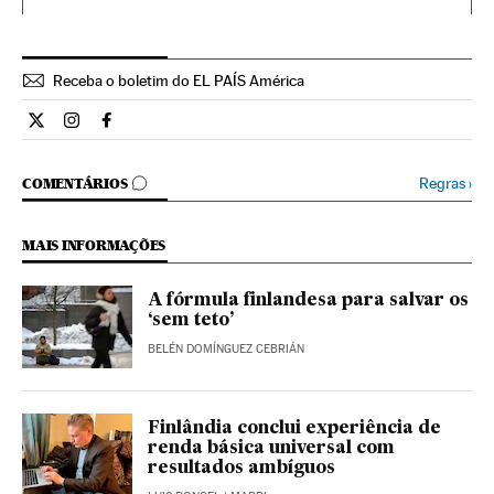
Receba o boletim do EL PAÍS América
Internacional El País Brasil en Twitter
Internacional El País Brasil en Instagram
Internacional El País Brasil en Facebook
COMENTÁRIOS
Regras
›
COMENTÁRIOS
MAIS INFORMAÇÕES
A fórmula finlandesa para salvar os
‘sem teto’
BELÉN DOMÍNGUEZ CEBRIÁN
Finlândia conclui experiência de
renda básica universal com
resultados ambíguos