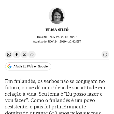
ELISA SILIÓ
Helsinki -
NOV
24, 2019 - 10:37
atualizado:
NOV
24, 2019 - 10:42
EST
Compartir en Whatsapp
Compartir en Facebook
Compartir en Twitter
Desplegar Redes Sociales
Come
Añadir EL PAÍS en Google
Em finlandês, os verbos não se conjugam no
futuro, o que dá uma ideia de sua atitude em
relação à vida. Seu lema é “Eu posso fazer e
vou fazer”. Como o finlandês é um povo
resistente, o país foi primeiramente
dominado durante 650 anos pelos suecos e