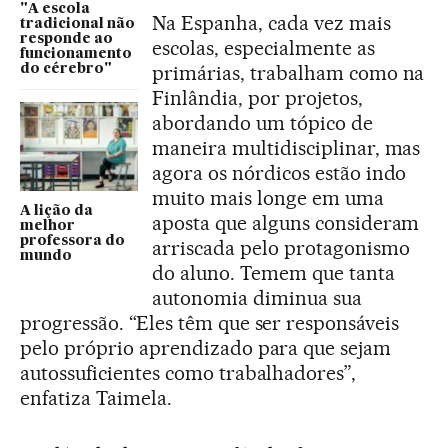
"A escola
Na Espanha, cada vez mais
tradicional não
responde ao
escolas, especialmente as
funcionamento
primárias, trabalham como na
do cérebro"
Finlândia, por projetos,
abordando um tópico de
maneira multidisciplinar, mas
agora os nórdicos estão indo
muito mais longe em uma
A lição da
aposta que alguns consideram
melhor
professora do
arriscada pelo protagonismo
mundo
do aluno. Temem que tanta
autonomia diminua sua
progressão. “Eles têm que ser responsáveis
pelo próprio aprendizado para que sejam
autossuficientes como trabalhadores”,
enfatiza Taimela.