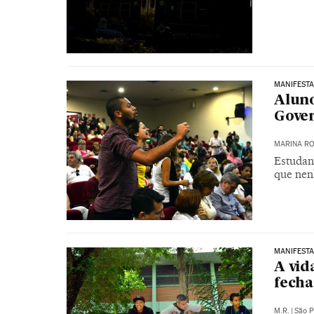
MANIFESTA
Aluno
Gove
MARINA RO
Estudan
que nen
MANIFESTA
A vid
fecha
M.R.
|
São P