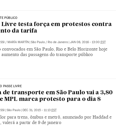
TE PÚBLICO
 Livre testa força em protestos contra
to da tarifa
SSI
/
MARÍA MARTÍN
|
São Paulo / Rio de Janeiro
|
JAN 08, 2016 - 13:00
EST
o convocados em São Paulo, Rio e Belo Horizonte hoje
o aumento das passagens do transporte público
 PASSE LIVRE
a de transporte em São Paulo vai a 3,80
 e MPL marca protesto para o dia 8
SSI
|
São Paulo
|
DEC 31, 2015 - 11:13
EST
lor para trens, ônibus e metrô, anunciado por Haddad e
 valerá a partir de 9 de janeiro