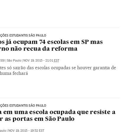
ÇÕES ESTUDANTIS SÃO PAULO
s já ocupam 74 escolas em SP mas
rno não recua da reforma
SSI
|
São Paulo
|
NOV 19, 2015 - 21:01
EST
tes só sairão das escolas ocupadas se houver garantia de
huma fechará
ÇÕES ESTUDANTIS SÃO PAULO
a em uma escola ocupada que resiste a
r as portas em São Paulo
aulo
|
NOV 19, 2015 - 19:52
EST