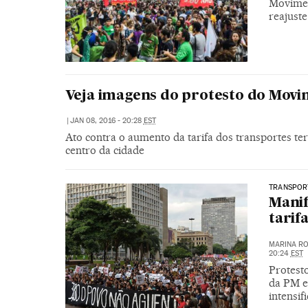
Movimen
reajuste
Veja imagens do protesto do Movi
|
JAN 08, 2016 - 20:28
EST
Ato contra o aumento da tarifa dos transportes 
centro da cidade
TRANSPOR
Manif
tarif
MARINA RO
20:24
EST
Protest
da PM e 
intensif