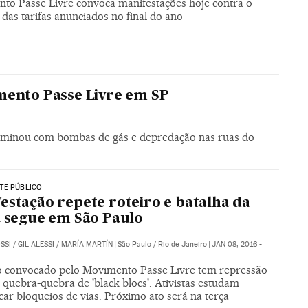
to Passe Livre convoca manifestações hoje contra o
 das tarifas anunciados no final do ano
mento Passe Livre em SP
terminou com bombas de gás e depredação nas ruas do
TE PÚBLICO
estação repete roteiro e batalha da
a segue em São Paulo
SSI
/
GIL ALESSI
/
MARÍA MARTÍN
|
São Paulo / Rio de Janeiro
|
JAN 08, 2016 -
o convocado pelo Movimento Passe Livre tem repressão
quebra-quebra de 'black blocs'. Ativistas estudam
icar bloqueios de vias. Próximo ato será na terça