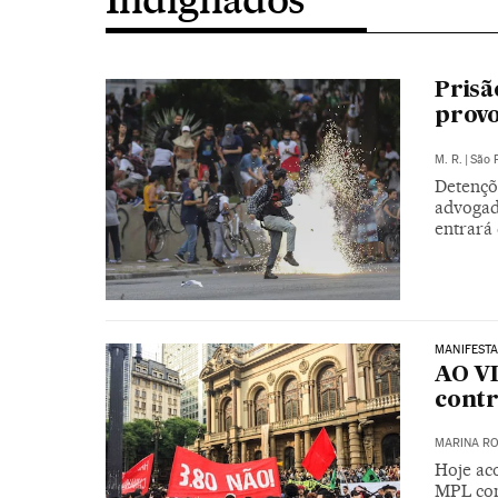
Prisã
provo
M. R.
|
São 
Detençõ
advogad
entrará
MANIFEST
AO VI
contr
MARINA RO
Hoje ac
MPL cont