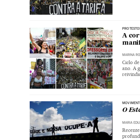
PROTESTO
A cor
manif
MARINA RO
Ciclo de
ano. A g
reivindi
MOVIMENT
O Este
MARIA ED
Recente 
profundo