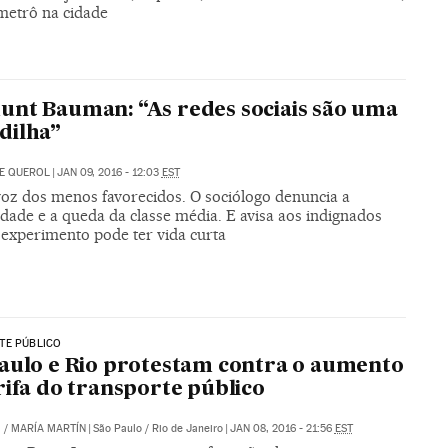
 metrô na cidade
nt Bauman: “As redes sociais são uma
dilha”
E QUEROL
|
JAN 09, 2016 - 12:03
EST
 voz dos menos favorecidos. O sociólogo denuncia a
dade e a queda da classe média. E avisa aos indignados
 experimento pode ter vida curta
TE PÚBLICO
aulo e Rio protestam contra o aumento
rifa do transporte público
.
/
MARÍA MARTÍN
|
São Paulo / Rio de Janeiro
|
JAN 08, 2016 - 21:56
EST