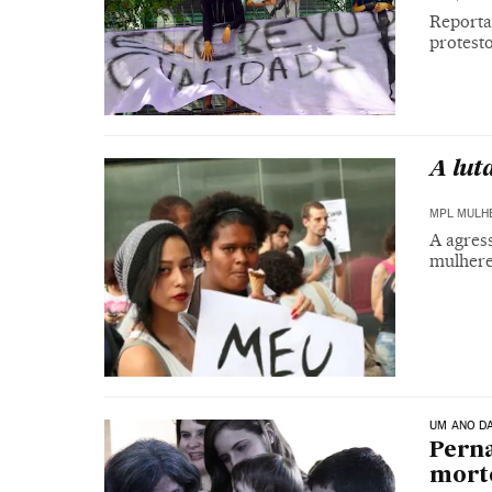
Reporta
protest
A lut
MPL MULH
A agress
mulhere
UM ANO D
Perna
mort