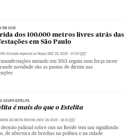
S EM 2015
rida dos 100.000 metros livres atrás das
estações em São Paulo
SSI
|
Enviada especial ao Masp
|
DEC 25, 2015 - 07:00
EST
 manifestações iniciado em 2013 seguiu com força neste
rande novidade são as pautas de direita nas
cações
O OCUPE ESTELITA
lita é mais do que o Estelita
UARDA DA MOTA ROCHA
|
NOV 29, 2015 - 18:41
EST
decisão judicial sobre cais no Recife tem um significado
, de abertura de brechas na política e na cidade