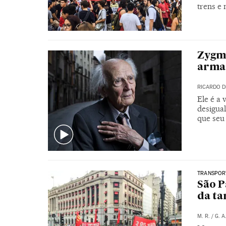
trens e
Zygmu
arma
RICARDO D
Ele é a
desigual
que seu
TRANSPOR
São P
da ta
M. R.
/
G. A