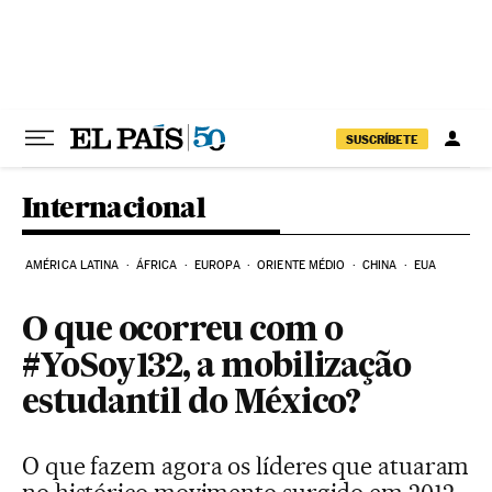
Pular para o conteúdo
SUSCRÍBETE
Internacional
AMÉRICA LATINA
ÁFRICA
EUROPA
ORIENTE MÉDIO
CHINA
EUA
O que ocorreu com o
#YoSoy132, a mobilização
estudantil do México?
O que fazem agora os líderes que atuaram