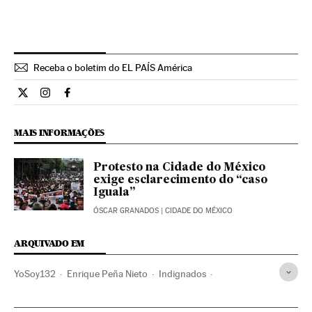
Receba o boletim do EL PAÍS América
Internacional El País Brasil en Twitter
Internacional El País Brasil en Instagram
Internacional El País Brasil en Facebook
MAIS INFORMAÇÕES
Protesto na Cidade do México
exige esclarecimento do “caso
Iguala”
ÓSCAR GRANADOS
| CIDADE DO MÉXICO
ARQUIVADO EM
YoSoy132
Enrique Peña Nieto
Indignados
Movimentos sociais
México
América do Norte