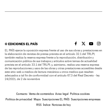
©
EDICIONES EL PAÍS
EL PAÍS BRASIL EN
EL PAÍS BRASI
EL PAÍS B
EL PA
EL PAÍS ejerce la oposición expresa frente al uso de sus obras y prestaciones en
la elaboración de revistas de prensa prevista en el artículo 32.1 del TRLPI;
también realiza la reserva expresa frente a la reproducción, distribución y
comunicación pública de sus trabajos y artículos sobre temas de actualidad
prevista en el artículo 33.1 del TRLPI; y, asimismo, realiza una reserva expresa
de las reproducciones y usos de las obras y otras prestaciones accesibles desde
este sitio web a medios de lectura mecánica u otros medios que resulten
adecuados a tal fin de conformidad con el artículo 67.3 del Real Decreto - ley
24/2021, de 2 de noviembre
Contacto
Venta de contenidos
Aviso legal
Política cookies
Política de privacidad
Mapa
Suscripciones EL PAÍS
Suscripciones empresas
RSS
Índice
Noticias de hoy