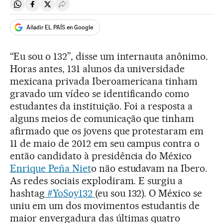
Compartir en Whatsapp
Compartir en Facebook
Compartir en Twitter
Desplegar Redes Sociales
Añadir EL PAÍS en Google
“Eu sou o 132”, disse um internauta anônimo.
Horas antes, 131 alunos da universidade
mexicana privada Iberoamericana tinham
gravado um vídeo se identificando como
estudantes da instituição. Foi a resposta a
alguns meios de comunicação que tinham
afirmado que os jovens que protestaram em
11 de maio de 2012 em seu campus contra o
então candidato à presidência do México
Enrique Peña Niet
o não estudavam na Ibero.
As redes sociais explodiram. E surgiu a
hashtag
#YoSoy132
(eu sou 132). O México se
uniu em um dos movimentos estudantis de
maior envergadura das últimas quatro