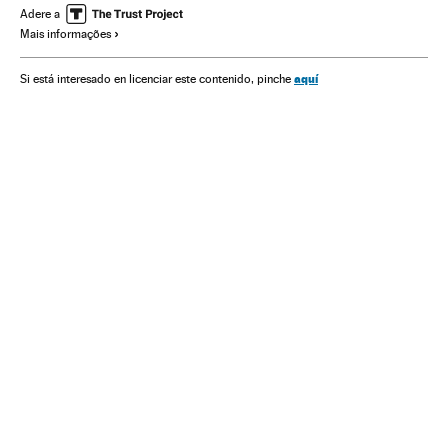
América Latina
América
Justiça
Problemas sociais
Adere a
Mais informações
Sociedade
aquí
Si está interesado en licenciar este contenido, pinche