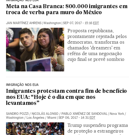
IMIGRAÇÃO NOS EUA
Meta na Casa Branca: 800.000 imigrantes em
troca de verba para muro do México
JAN MARTÍNEZ AHRENS
|
Washington
|
SEP 07, 2017 - 15:16
EDT
Proposta republicana,
prontamente rejeitada pelos
democratas, transforma os
chamados 'dreamers' em
reféns de uma negociação
cujo final se prevê sombrio
IMIGRAÇÃO NOS EUA
Imigrantes protestam contra fim de benefício
nos EUA: “Hoje é o dia em que nos
levantamos”
SANDRO POZZI
/
NICOLÁS ALONSO
/
PABLO XIMÉNEZ DE SANDOVAL
|
Nova York /
Washington / Los Ângeles / Miami
|
SEP 06, 2017 - 14:31
EDT
Trump suspendeu programa
de proteção a estrangeiros