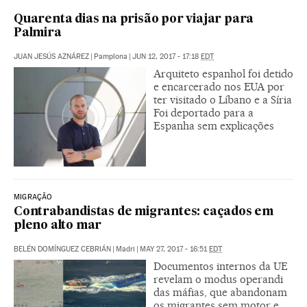
Quarenta dias na prisão por viajar para
Palmira
JUAN JESÚS AZNÁREZ
|
Pamplona
|
JUN 12, 2017 - 17:18
EDT
Arquiteto espanhol foi detido
e encarcerado nos EUA por
ter visitado o Líbano e a Síria
Foi deportado para a
Espanha sem explicações
MIGRAÇÃO
Contrabandistas de migrantes: caçados em
pleno alto mar
BELÉN DOMÍNGUEZ CEBRIÁN
|
Madri
|
MAY 27, 2017 - 16:51
EDT
Documentos internos da UE
revelam o modus operandi
das máfias, que abandonam
os migrantes sem motor e