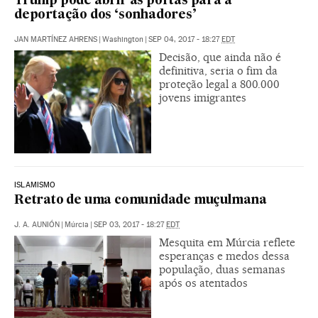
Trump pode abrir as portas para a
deportação dos ‘sonhadores’
JAN MARTÍNEZ AHRENS
|
Washington
|
SEP 04, 2017 - 18:27
EDT
Decisão, que ainda não é
definitiva, seria o fim da
proteção legal a 800.000
jovens imigrantes
ISLAMISMO
Retrato de uma comunidade muçulmana
J. A. AUNIÓN
|
Múrcia
|
SEP 03, 2017 - 18:27
EDT
Mesquita em Múrcia reflete
esperanças e medos dessa
população, duas semanas
após os atentados