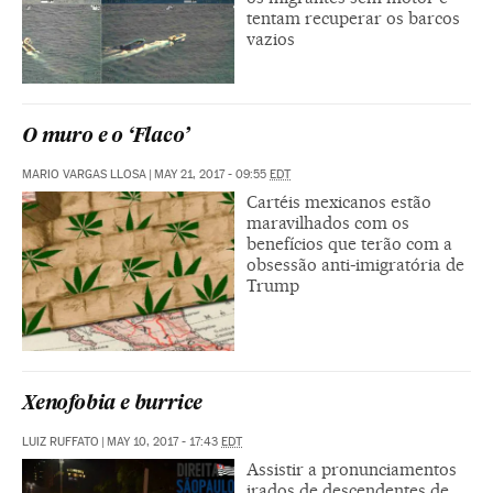
tentam recuperar os barcos
vazios
O muro e o ‘Flaco’
MARIO VARGAS LLOSA
|
MAY 21, 2017 - 09:55
EDT
Cartéis mexicanos estão
maravilhados com os
benefícios que terão com a
obsessão anti-imigratória de
Trump
Xenofobia e burrice
LUIZ RUFFATO
|
MAY 10, 2017 - 17:43
EDT
Assistir a pronunciamentos
irados de descendentes de