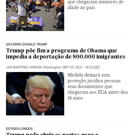
que chegaram menores de
idade ao país
GOVERNO DONALD TRUMP
Trump põe fim a programa de Obama que
impedia a deportação de 800.000 imigrantes
JAN MARTÍNEZ AHRENS
|
Washington
|
SEP 05, 2017 - 16:23
EDT
Medida deixará sem
proteção jurídica pessoas
sem documentos que
chegaram aos EUA antes dos
16 anos
ESTADOS UNIDOS