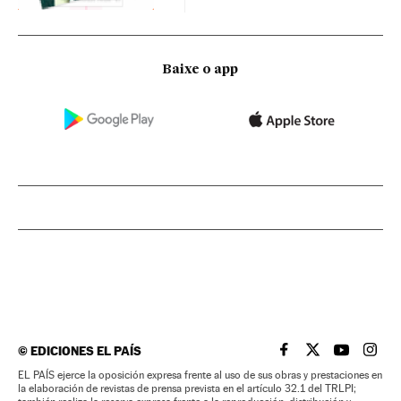
Baixe o app
©
EDICIONES EL PAÍS
EL PAÍS BRASIL EN
EL PAÍS BRASI
EL PAÍS B
EL PA
EL PAÍS ejerce la oposición expresa frente al uso de sus obras y prestaciones en
la elaboración de revistas de prensa prevista en el artículo 32.1 del TRLPI;