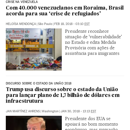
CRISE NA VENEZUELA
Com 40.000 venezuelanos em Roraima, Brasil
acorda para sua ‘crise de refugiados’
HELOÍSA MENDONÇA
|
São Paulo
|
FEB 18, 2018 - 03:10
EST
Presidente reconhece
situação de 'vulnerabilidade'
no Estado e edita Medida
Provisória com ações de
assistência para imigrantes
DISCURSO SOBRE O ESTADO DA UNIÃO 2018
Trump usa discurso sobre o estado da União
para lançar plano de 1,7 bilhão de dólares em
infraestrutura
JAN MARTÍNEZ AHRENS
|
Washington
|
JAN 30, 2018 - 13:13
EST
Presidente dos EUA se
apoiará no bom momento
econômico, mas migração