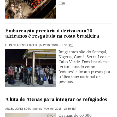
ilha
Embarcação precária à deriva com 25
africanos é resgatada na costa brasileira
EL PAÍS/ AGÊNCIA BRASIL
|
MAY 20, 2018 - 18:37
EDT
Imigrantes são do Senegal,
Nigéria, Guiné, Serra Leoa e
Cabo Verde. Dois brasileiros
teriam atuado como
"coiotes" e foram presos por
tráfico internacional de
pessoas
A luta de Atenas para integrar os refugiados
ÁNGEL LÓPEZ SOTO
|
Atenas
|
MAY 06, 2018 - 18:39
EDT
Os mais de 60.000