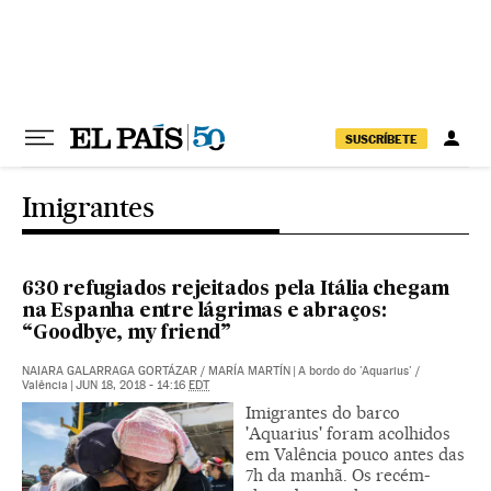
Pular para o conteúdo
SUSCRÍBETE
Imigrantes
630 refugiados rejeitados pela Itália chegam
na Espanha entre lágrimas e abraços:
“Goodbye, my friend”
NAIARA GALARRAGA GORTÁZAR
/
MARÍA MARTÍN
|
A bordo do 'Aquarius' /
Valência
|
JUN 18, 2018 - 14:16
EDT
Imigrantes do barco
'Aquarius' foram acolhidos
em Valência pouco antes das
7h da manhã. Os recém-