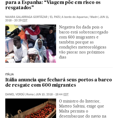
para a Espanha: “Viagem põe em risco os
resgatados”
NAIARA GALARRAGA GORTÁZAR
/
EL PAÍS
|
A bordo do Aquarius / Madri
|
JUN 11,
2018 - 20:29
EDT
Negativa foi dada pois o
barco está sobrecarregado
com 600 imigrantes e
também porque as
condições meteorológicas
vão piorar nos próximos
dias
ITÁLIA
Itália anuncia que fechará seus portos a barco
de resgate com 600 migrantes
DANIEL VERDÚ
|
Roma
|
JUN 10, 2018 - 19:44
EDT
O ministro do Interior,
Matteo Salvini, exige que
Malta permita o
desembarque do navio na