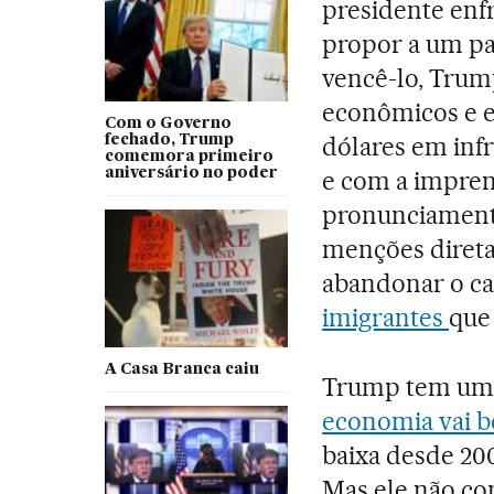
presidente enfr
propor a um pa
vencê-lo, Trump
econômicos e e
Com o Governo
dólares em infr
fechado, Trump
comemora primeiro
aniversário no poder
e com a impren
pronunciamento
menções direta
abandonar o ca
imigrantes
que
A Casa Branca caiu
Trump tem um m
economia vai 
baixa desde 200
Mas ele não co