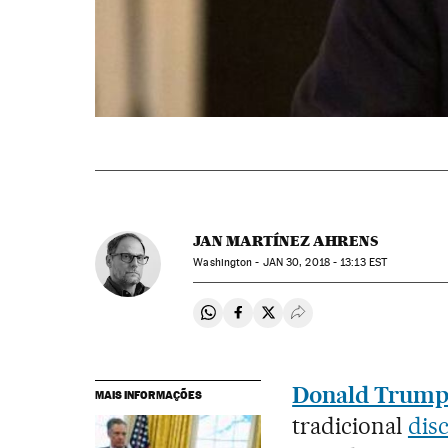
JAN MARTÍNEZ AHRENS
Washington -
JAN
30, 2018 - 13:13
EST
Compartir en Whatsapp
Compartir en Facebook
Compartir en Twitter
Desplegar Redes Soci
Donald Trum
MAIS INFORMAÇÕES
tradicional
dis