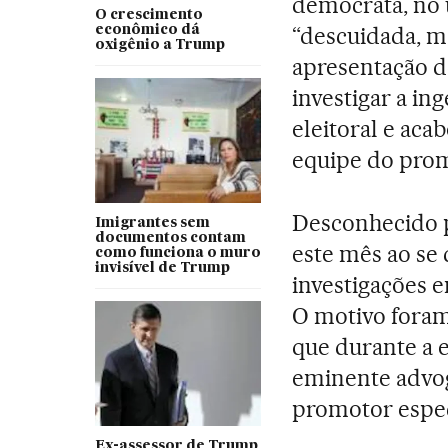
democrata, no u
O crescimento
“descuidada, ma
econômico dá
oxigênio a Trump
apresentação d
investigar a i
eleitoral e ac
equipe do prom
Desconhecido p
Imigrantes sem
documentos contam
este mês ao se 
como funciona o muro
invisível de Trump
investigações 
O motivo fora
que durante a e
eminente advog
promotor espec
Ex-assessor de Trump