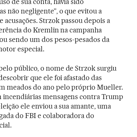
so de sua conta, havia sido
s não negligente”, o que evitou a
e acusações. Strzok passou depois a
ngerência do Kremlin na campanha
abou sendo um dos pesos-pesados da
otor especial.
elo público, o nome de Strzok surgiu
descobrir que ele foi afastado das
em meados do ano pelo próprio Mueller.
m incendiárias mensagens contra Trump
leição ele enviou a sua amante, uma
ada do FBI e colaboradora do
ial.