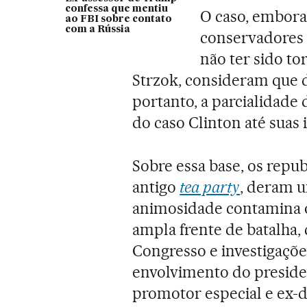
confessa que mentiu
O caso, embora 
ao FBI sobre contato
com a Rússia
conservadores 
não ter sido t
Strzok, consideram que 
portanto, a parcialidade
do caso Clinton até suas 
Sobre essa base, os repu
antigo
tea party
, deram u
animosidade contamina o
ampla frente de batalha,
Congresso e investigações
envolvimento do preside
promotor especial e ex-di