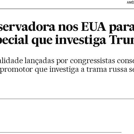
AMÉ
servadora nos EUA par
ecial que investiga Tr
alidade lançadas por congressistas cons
 promotor que investiga a trama russa