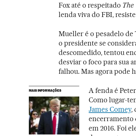
Fox até o respeitado
The 
lenda viva do FBI, resist
Mueller é o pesadelo de 
o presidente se considera
descomedido, tentou ence
desviar o foco para sua an
falhou. Mas agora pode h
A fenda é Peter
MAIS INFORMAÇÕES
Como lugar-te
James Comey
,
encerramento d
em 2016. Foi e