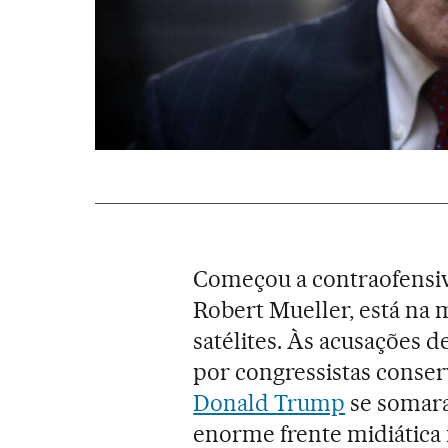
Começou a contraofensiv
Robert Mueller, está na 
satélites. Às acusações d
por congressistas conse
Donald Trump
se somar
enorme frente midiática 