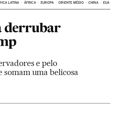
RICA LATINA
ÁFRICA
EUROPA
ORIENTE MÉDIO
CHINA
EUA
a derrubar
ump
ervadores e pelo
 se somam uma belicosa