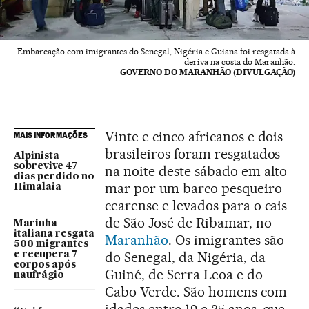
Embarcação com imigrantes do Senegal, Nigéria e Guiana foi resgatada à
deriva na costa do Maranhão.
GOVERNO DO MARANHÃO (DIVULGAÇÃO)
Vinte e cinco africanos e dois
MAIS INFORMAÇÕES
brasileiros foram resgatados
Alpinista
sobrevive 47
na noite deste sábado em alto
dias perdido no
mar por um barco pesqueiro
Himalaia
cearense e levados para o cais
de São José de Ribamar, no
Marinha
italiana resgata
Maranhão
. Os imigrantes são
500 migrantes
do Senegal, da Nigéria, da
e recupera 7
corpos após
Guiné, de Serra Leoa e do
naufrágio
Cabo Verde. São homens com
idades entre 19 e 35 anos, que