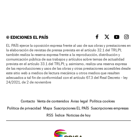
©
EDICIONES EL PAÍS
EL PAÍS BRASIL EN
EL PAÍS BRASI
EL PAÍS B
EL PA
EL PAÍS ejerce la oposición expresa frente al uso de sus obras y prestaciones en
la elaboración de revistas de prensa prevista en el artículo 32.1 del TRLPI;
también realiza la reserva expresa frente a la reproducción, distribución y
comunicación pública de sus trabajos y artículos sobre temas de actualidad
prevista en el artículo 33.1 del TRLPI; y, asimismo, realiza una reserva expresa
de las reproducciones y usos de las obras y otras prestaciones accesibles desde
este sitio web a medios de lectura mecánica u otros medios que resulten
adecuados a tal fin de conformidad con el artículo 67.3 del Real Decreto - ley
24/2021, de 2 de noviembre
Contacto
Venta de contenidos
Aviso legal
Política cookies
Política de privacidad
Mapa
Suscripciones EL PAÍS
Suscripciones empresas
RSS
Índice
Noticias de hoy