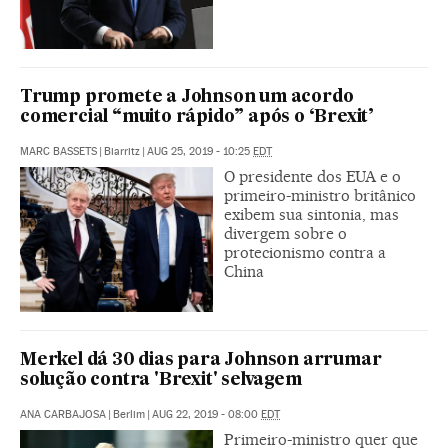
Trump promete a Johnson um acordo
comercial “muito rápido” após o ‘Brexit’
MARC BASSETS
|
Biarritz
|
AUG 25, 2019 - 10:25
EDT
O presidente dos EUA e o
primeiro-ministro britânico
exibem sua sintonia, mas
divergem sobre o
protecionismo contra a
China
Merkel dá 30 dias para Johnson arrumar
solução contra 'Brexit' selvagem
ANA CARBAJOSA
|
Berlim
|
AUG 22, 2019 - 08:00
EDT
Primeiro-ministro quer que