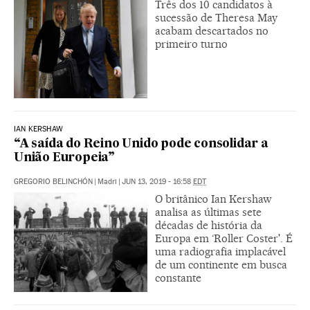
Três dos 10 candidatos à
sucessão de Theresa May
acabam descartados no
primeiro turno
IAN KERSHAW
“A saída do Reino Unido pode consolidar a
União Europeia”
GREGORIO BELINCHÓN
|
Madri
|
JUN 13, 2019 - 16:58
EDT
O britânico Ian Kershaw
analisa as últimas sete
décadas de história da
Europa em ‘Roller Coster'. É
uma radiografia implacável
de um continente em busca
constante