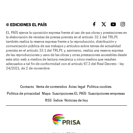
©
EDICIONES EL PAÍS
EL PAÍS BRASIL EN
EL PAÍS BRASI
EL PAÍS B
EL PA
EL PAÍS ejerce la oposición expresa frente al uso de sus obras y prestaciones en
la elaboración de revistas de prensa prevista en el artículo 32.1 del TRLPI;
también realiza la reserva expresa frente a la reproducción, distribución y
comunicación pública de sus trabajos y artículos sobre temas de actualidad
prevista en el artículo 33.1 del TRLPI; y, asimismo, realiza una reserva expresa
de las reproducciones y usos de las obras y otras prestaciones accesibles desde
este sitio web a medios de lectura mecánica u otros medios que resulten
adecuados a tal fin de conformidad con el artículo 67.3 del Real Decreto - ley
24/2021, de 2 de noviembre
Contacto
Venta de contenidos
Aviso legal
Política cookies
Política de privacidad
Mapa
Suscripciones EL PAÍS
Suscripciones empresas
RSS
Índice
Noticias de hoy