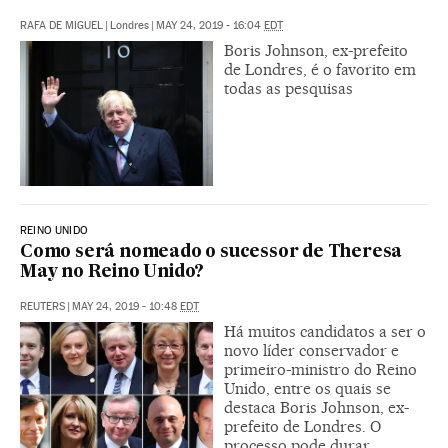
RAFA DE MIGUEL
|
Londres
|
MAY 24, 2019 - 16:04
EDT
Boris Johnson, ex-prefeito
de Londres, é o favorito em
todas as pesquisas
REINO UNIDO
Como será nomeado o sucessor de Theresa
May no Reino Unido?
REUTERS
|
MAY 24, 2019 - 10:48
EDT
Há muitos candidatos a ser o
novo líder conservador e
primeiro-ministro do Reino
Unido, entre os quais se
destaca Boris Johnson, ex-
prefeito de Londres. O
processo pode durar