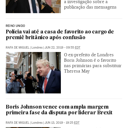
a investigação sobre a
publicação das mensagens
REINO UNIDO
Polícia vai até a casa de favorito ao cargo de
premiê britânico após confusão
RAFA DE MIGUEL
|
Londres
|
JUN 22, 2019 - 09:55
EDT
O ex-prefeito de Londres
Boris Johnson é o favorito
nas primárias para substituir
Theresa May
Boris Johnson vence com ampla margem
primeira fase da disputa por liderar Brexit
RAFA DE MIGUEL
|
Londres
|
JUN 13, 2019 - 19:25
EDT