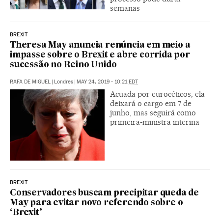
semanas
BREXIT
Theresa May anuncia renúncia em meio a
impasse sobre o Brexit e abre corrida por
sucessão no Reino Unido
RAFA DE MIGUEL
|
Londres
|
MAY 24, 2019 - 10:21
EDT
Acuada por eurocéticos, ela
deixará o cargo em 7 de
junho, mas seguirá como
primeira-ministra interina
BREXIT
Conservadores buscam precipitar queda de
May para evitar novo referendo sobre o
‘Brexit’