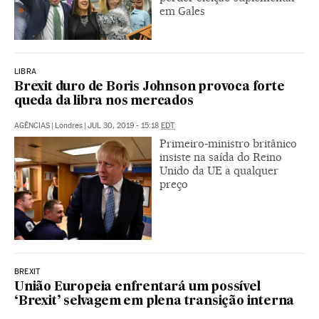
em Gales
LIBRA
Brexit duro de Boris Johnson provoca forte
queda da libra nos mercados
AGÊNCIAS
|
Londres
|
JUL 30, 2019 - 15:18
EDT
Primeiro-ministro britânico
insiste na saída do Reino
Unido da UE a qualquer
preço
BREXIT
União Europeia enfrentará um possível
‘Brexit’ selvagem em plena transição interna