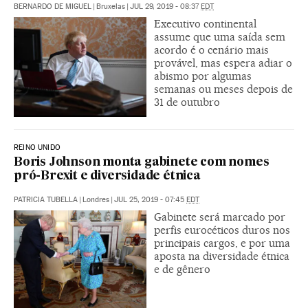
BERNARDO DE MIGUEL
|
Bruxelas
|
JUL 29, 2019 - 08:37
EDT
Executivo continental
assume que uma saída sem
acordo é o cenário mais
provável, mas espera adiar o
abismo por algumas
semanas ou meses depois de
31 de outubro
REINO UNIDO
Boris Johnson monta gabinete com nomes
pró-Brexit e diversidade étnica
PATRICIA TUBELLA
|
Londres
|
JUL 25, 2019 - 07:45
EDT
Gabinete será marcado por
perfis eurocéticos duros nos
principais cargos, e por uma
aposta na diversidade étnica
e de gênero