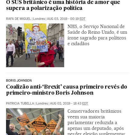
O SUS britânico é uma história de amor que
supera a polarização política
RAFA DE MIGUEL
|
Londres
|
AUG 03, 2019 - 00:19
EDT
NHS, o Serviço Nacional de
Saúde do Reino Unido, é um
ícone sagrado para políticos
e cidadãos
BORIS JOHNSON
Coalizão anti-‘Brexit’ causa primeiro revés do
primeiro-ministro Boris Johnson
PATRICIA TUBELLA
|
Londres
|
AUG 02, 2019 - 18:43
EDT
Conservadores britânicos
veem sua maioria
parlamentar reduzida a
apenas um deputado, após
perder eleição suplementar