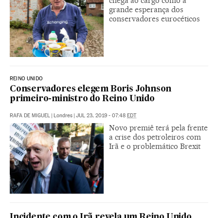
chega ao cargo como a
grande esperança dos
conservadores eurocéticos
REINO UNIDO
Conservadores elegem Boris Johnson
primeiro-ministro do Reino Unido
RAFA DE MIGUEL
|
Londres
|
JUL 23, 2019 - 07:48
EDT
Novo premiê terá pela frente
a crise dos petroleiros com
Irã e o problemático Brexit
Incidente com o Irã revela um Reino Unido