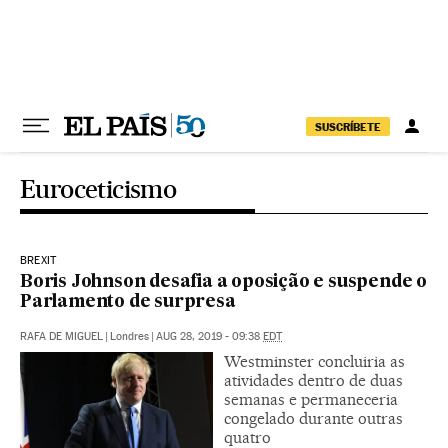
Pular para o conteúdo
SUSCRÍBETE
Euroceticismo
BREXIT
Boris Johnson desafia a oposição e suspende o
Parlamento de surpresa
RAFA DE MIGUEL
|
Londres
|
AUG 28, 2019 - 09:38
EDT
Westminster concluiria as
atividades dentro de duas
semanas e permaneceria
congelado durante outras
quatro