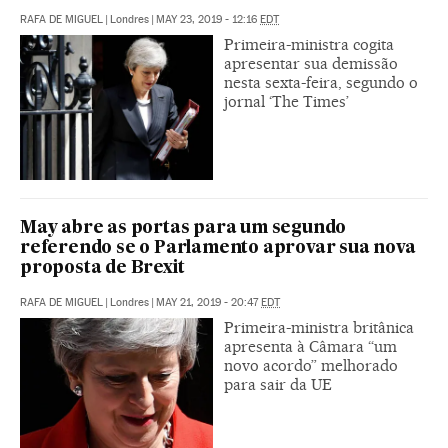
RAFA DE MIGUEL
|
Londres
|
MAY 23, 2019 - 12:16
EDT
Primeira-ministra cogita
apresentar sua demissão
nesta sexta-feira, segundo o
jornal ‘The Times’
May abre as portas para um segundo
referendo se o Parlamento aprovar sua nova
proposta de Brexit
RAFA DE MIGUEL
|
Londres
|
MAY 21, 2019 - 20:47
EDT
Primeira-ministra britânica
apresenta à Câmara “um
novo acordo” melhorado
para sair da UE