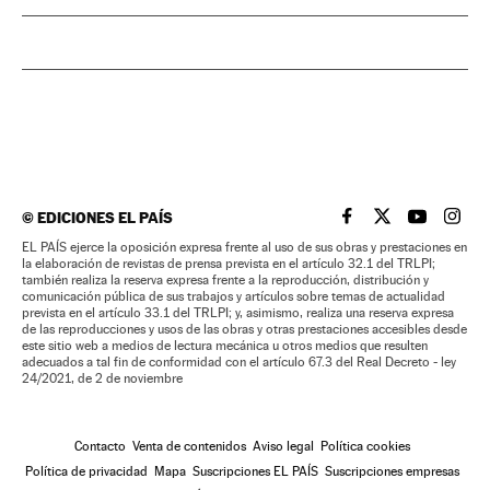
©
EDICIONES EL PAÍS
EL PAÍS BRASIL EN
EL PAÍS BRASI
EL PAÍS B
EL PA
EL PAÍS ejerce la oposición expresa frente al uso de sus obras y prestaciones en
la elaboración de revistas de prensa prevista en el artículo 32.1 del TRLPI;
también realiza la reserva expresa frente a la reproducción, distribución y
comunicación pública de sus trabajos y artículos sobre temas de actualidad
prevista en el artículo 33.1 del TRLPI; y, asimismo, realiza una reserva expresa
de las reproducciones y usos de las obras y otras prestaciones accesibles desde
este sitio web a medios de lectura mecánica u otros medios que resulten
adecuados a tal fin de conformidad con el artículo 67.3 del Real Decreto - ley
24/2021, de 2 de noviembre
Contacto
Venta de contenidos
Aviso legal
Política cookies
Política de privacidad
Mapa
Suscripciones EL PAÍS
Suscripciones empresas