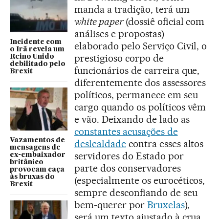
manda a tradição, terá um
white paper
(dossiê oficial com
análises e propostas)
Incidente com
elaborado pelo Serviço Civil, o
o Irã revela um
prestigioso corpo de
Reino Unido
debilitado pelo
funcionários de carreira que,
Brexit
diferentemente dos assessores
políticos, permanece em seu
cargo quando os políticos vêm
e vão. Deixando de lado as
constantes acusações de
Vazamentos de
deslealdade
contra esses altos
mensagens de
servidores do Estado por
ex-embaixador
britânico
parte dos conservadores
provocam caça
às bruxas do
(especialmente os eurocéticos,
Brexit
sempre desconfiando de seu
bem-querer por
Bruxelas
),
será um texto ajustado à crua