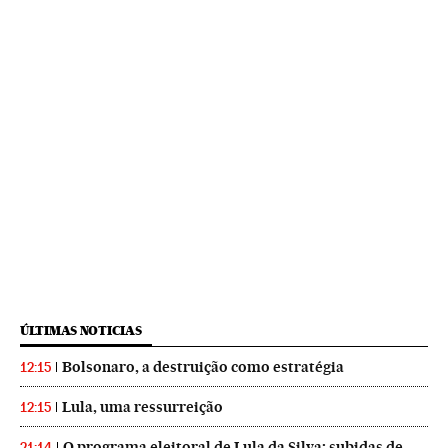
ÚLTIMAS NOTICIAS
Bolsonaro, a destruição como estratégia
12:15
Lula, uma ressurreição
12:15
O programa eleitoral de Lula da Silva: subidas de
21:14