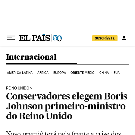
Pular para o conteúdo
SUSCRÍBETE
Internacional
AMÉRICA LATINA
ÁFRICA
EUROPA
ORIENTE MÉDIO
CHINA
EUA
REINO UNIDO
Conservadores elegem Boris
Johnson primeiro-ministro
do Reino Unido
Novo premiê terá pela frente a crise dos