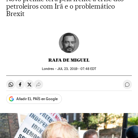
petroleiros com Irã e o problemático
Brexit
RAFA DE MIGUEL
Londres -
JUL
23, 2019 - 07:48
EDT
Compartir en Whatsapp
Compartir en Facebook
Compartir en Twitter
Desplegar Redes Sociales
Come
Añadir EL PAÍS en Google