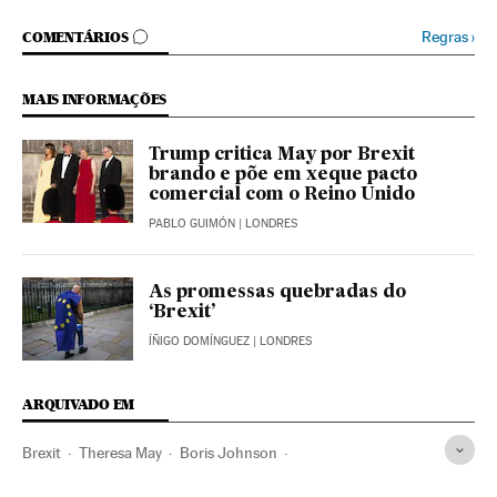
COMENTÁRIOS
Regras
›
COMENTÁRIOS
MAIS INFORMAÇÕES
Trump critica May por Brexit
brando e põe em xeque pacto
comercial com o Reino Unido
PABLO GUIMÓN
| LONDRES
As promessas quebradas do
‘Brexit’
ÍÑIGO DOMÍNGUEZ
| LONDRES
ARQUIVADO EM
Brexit
Theresa May
Boris Johnson
Aeropuerto Heathrow
Partido Trabalhista