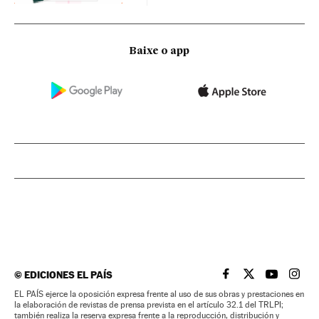
Baixe o app
©
EDICIONES EL PAÍS
EL PAÍS BRASIL EN
EL PAÍS BRASI
EL PAÍS B
EL PA
EL PAÍS ejerce la oposición expresa frente al uso de sus obras y prestaciones en
la elaboración de revistas de prensa prevista en el artículo 32.1 del TRLPI;
también realiza la reserva expresa frente a la reproducción, distribución y