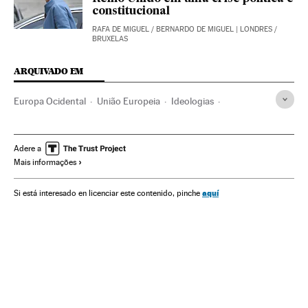
constitucional
RAFA DE MIGUEL
/
BERNARDO DE MIGUEL
| LONDRES /
BRUXELAS
ARQUIVADO EM
Europa Ocidental
União Europeia
Ideologias
Organizações internacionais
Europa
Relações exteriores
Política
Theresa May
Brexit
Adere a
Mais informações
Referendos UE
Euroceticismo
Eleições europeias
Unión política europea
Referendo
Eleições
Reino Unido
aquí
Si está interesado en licenciar este contenido, pinche