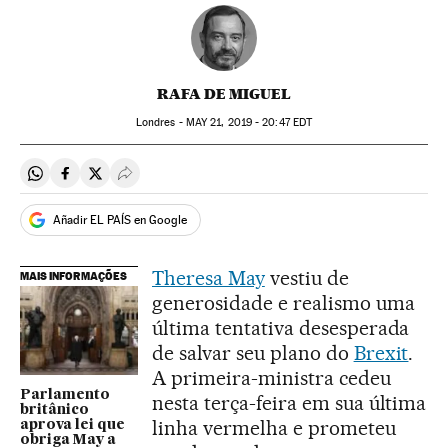
RAFA DE MIGUEL
Londres -
MAY
21, 2019 - 20:47
EDT
Compartir en Whatsapp
Compartir en Facebook
Compartir en Twitter
Desplegar Redes Sociales
Añadir EL PAÍS en Google
Theresa May
vestiu de
MAIS INFORMAÇÕES
generosidade e realismo uma
última tentativa desesperada
de salvar seu plano do
Brexit
.
A primeira-ministra cedeu
Parlamento
nesta terça-feira em sua última
britânico
linha vermelha e prometeu
aprova lei que
obriga May a