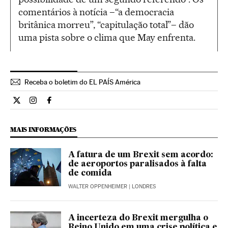
comentários à notícia –“a democracia
britânica morreu”, “capitulação total”– dão
uma pista sobre o clima que May enfrenta.
Receba o boletim do EL PAÍS América
Internacional El País Brasil en Twitter
Internacional El País Brasil en Instagram
Internacional El País Brasil en Facebook
MAIS INFORMAÇÕES
A fatura de um Brexit sem acordo:
de aeroportos paralisados à falta
de comida
WALTER OPPENHEIMER
| LONDRES
A incerteza do Brexit mergulha o
Reino Unido em uma crise política e